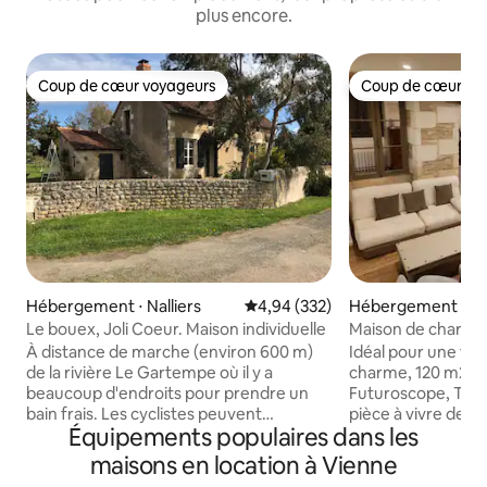
plus encore.
Coup de cœur voyageurs
Coup de cœur vo
Coup de cœur voyageurs
Coup de cœur vo
Hébergement ⋅ Nalliers
Évaluation moyenne sur la base 
4,94 (332)
Hébergement ⋅ M
ances
Le bouex, Joli Coeur. Maison individuelle
Maison de charme
et Aquascope
À distance de marche (environ 600 m)
Idéal pour une fam
de la rivière Le Gartempe où il y a
charme, 120 m2, à 10 mn du
beaucoup d'endroits pour prendre un
Futuroscope, Tou
bain frais. Les cyclistes peuvent
pièce à vivre de 4
Équipements populaires dans les
également se faire plaisir. Pour les
équipée, 1er étag
vététistes (éventuellement disponibles),
douche et lavabo, 
maisons en location à Vienne
les cyclistes de randonnée et les
salle d’eau avec d