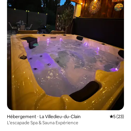
Hébergement ⋅ La Villedieu-du-Clain
Évaluation
5 (23)
L’escapade Spa & Sauna Expérience