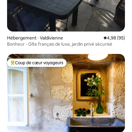
Hébergement ⋅ Valdivienne
Évaluation mo
4,98 (95)
Bonheur - Gîte français de luxe, jardin privé sécurisé
Coup de cœur voyageurs
Coups de cœur voyageurs les plus appréciés