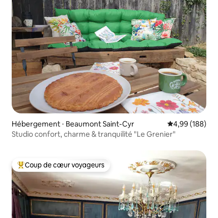
Hébergement ⋅ Beaumont Saint-Cyr
Évaluation moy
4,99 (188)
Studio confort, charme & tranquilité "Le Grenier"
Coup de cœur voyageurs
Coups de cœur voyageurs les plus appréciés