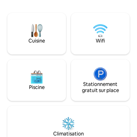
cyclistes récréatifs, il existe
2ème étage/1 gra
d'innombrables possibilités à travers les
lits , terrasse, jard
bois, le long de la rivière ou à travers le
50m des propriét
paysage. Pour les randonneurs parmi
proximité , intern
nous, les possibilités sont nombreuses.
placé , à 10 min d
Pour les cavaliers, il y a un manège à
l’Arena et du du C
quelques kilomètres. Pour la culture et la
,proximité sortie 
Cuisine
Wifi
détente à proximité, je recommande le
guide de voyage d'Ivo.
Stationnement
Piscine
gratuit sur place
Climatisation