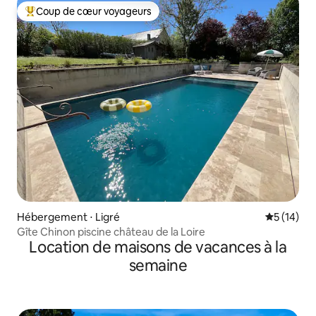
Coup de cœur voyageurs
Coups de cœur voyageurs les plus appréciés
Hébergement ⋅ Ligré
Évaluation
5 (14)
Gîte Chinon piscine château de la Loire
Location de maisons de vacances à la
semaine