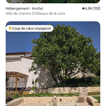
Hébergement ⋅ Anché
Évaluation moy
4,96 (153)
Gîte de charme Châteaux de la Loire
Coup de cœur voyageurs
Coups de cœur voyageurs les plus appréciés