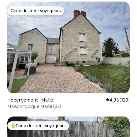
Coup de cœur voyageurs
Coup de cœur voyageurs
Hébergement ⋅ Maillé
Évaluation moy
4,93 (120)
Maison typique Maillé (37)
Coup de cœur voyageurs
Coups de cœur voyageurs les plus appréciés