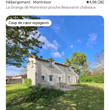
Hébergement ⋅ Montrésor
Évaluation mo
4,96 (26)
La Grange de Montrésor proche Beauval et châteaux
Coup de cœur voyageurs
Coup de cœur voyageurs