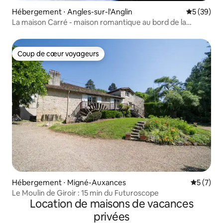
Hébergement ⋅ Angles-sur-l'Anglin
Évaluation
5 (39)
La maison Carré - maison romantique au bord de la
rivière, 2p
Coup de cœur voyageurs
Coup de cœur voyageurs
Hébergement ⋅ Migné-Auxances
Évaluatio
5 (7)
Le Moulin de Giroir : 15 min du Futuroscope
Location de maisons de vacances
privées