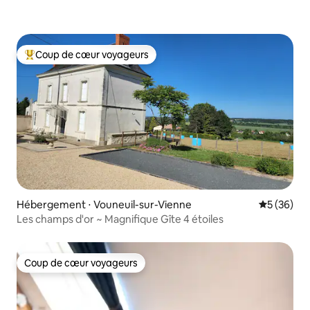
Coup de cœur voyageurs
Coups de cœur voyageurs les plus appréciés
Hébergement ⋅ Vouneuil-sur-Vienne
Évaluation
5 (36)
Les champs d'or ~ Magnifique Gîte 4 étoiles
Coup de cœur voyageurs
Coup de cœur voyageurs