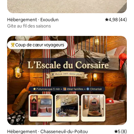
Hébergement ⋅ Exoudun
Évaluation mo
4,98 (44)
Gite au fil des saisons
Coup de cœur voyageurs
Coups de cœur voyageurs les plus appréciés
Hébergement ⋅ Chasseneuil-du-Poitou
Évaluatio
5 (8)