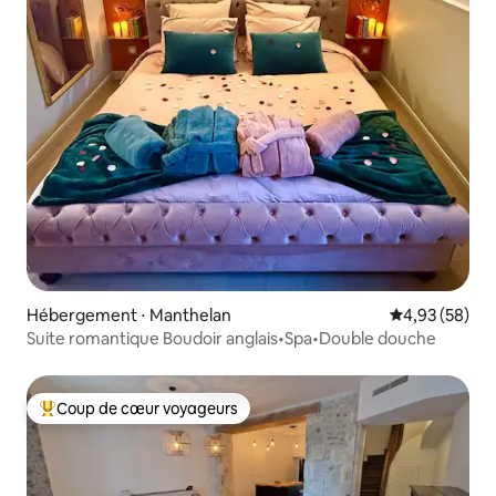
Hébergement ⋅ Manthelan
Évaluation mo
4,93 (58)
Suite romantique Boudoir anglais•Spa•Double douche
Coup de cœur voyageurs
Coups de cœur voyageurs les plus appréciés