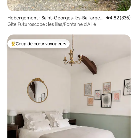
Hébergement ⋅ Saint-Georges-lès-Baillargea
Évaluation moy
4,82 (336)
ux
Gîte Futuroscope : les lilas/Fontaine d'Aillé
Coup de cœur voyageurs
Coups de cœur voyageurs les plus appréciés