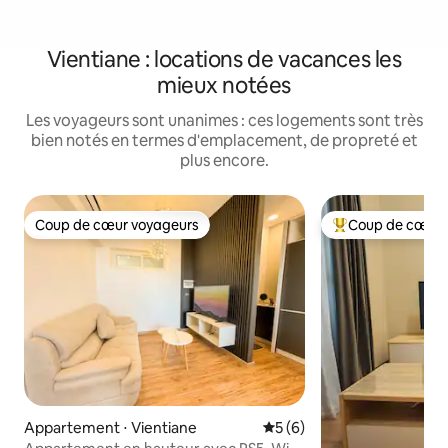
Vientiane : locations de vacances les
mieux notées
Les voyageurs sont unanimes : ces logements sont très
bien notés en termes d'emplacement, de propreté et
plus encore.
Coup de cœur voyageurs
Coup de cœur 
Coup de cœur voyageurs
Coups de cœur vo
Appartement ⋅ Vientiane
Évaluation moyenne sur la 
5 (6)