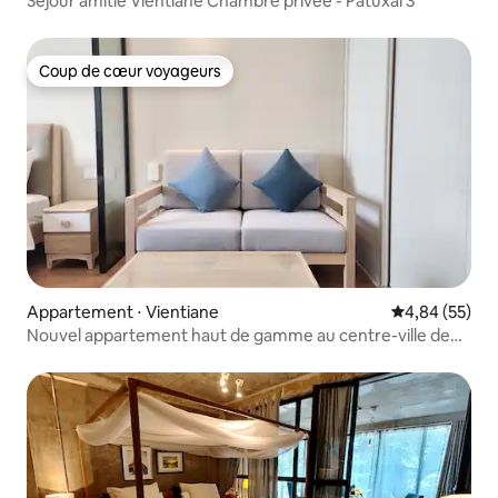
Séjour amitié Vientiane Chambre privée - Patuxai 3
Coup de cœur voyageurs
Coup de cœur voyageurs
Appartement ⋅ Vientiane
Évaluation mo
4,84 (55)
Nouvel appartement haut de gamme au centre-ville de
Wanxiang, 15e étage avec vue sur Wanxiang, à côté de
deux grands centres commerciaux, vie pratique, piscine
gratuite, salle de sport, sécurité 24h/24