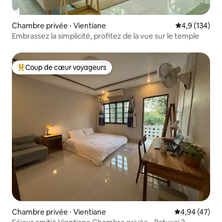
Chambre privée ⋅ Vientiane
Évaluation mo
4,9 (134)
Embrassez la simplicité, profitez de la vue sur le temple
Coup de cœur voyageurs
Coups de cœur voyageurs les plus appréciés
Chambre privée ⋅ Vientiane
Évaluation mo
4,94 (47)