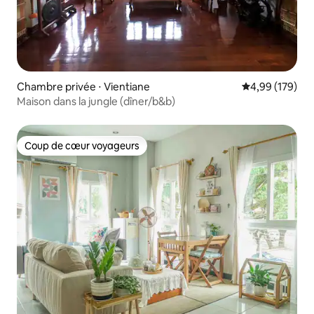
Chambre privée ⋅ Vientiane
Évaluation moy
4,99 (179)
Maison dans la jungle (dîner/b&b)
Coup de cœur voyageurs
Coup de cœur voyageurs