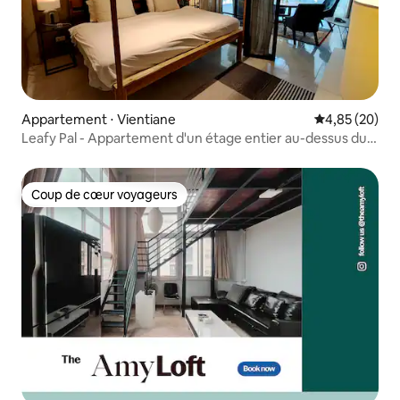
Appartement ⋅ Vientiane
Évaluation mo
4,85 (20)
Leafy Pal - Appartement d'un étage entier au-dessus du
café
Coup de cœur voyageurs
Coup de cœur voyageurs