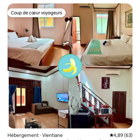
Coup de cœur voyageurs
Coup de cœur voyageurs
Hébergement ⋅ Vientiane
Évaluation mo
4,89 (63)