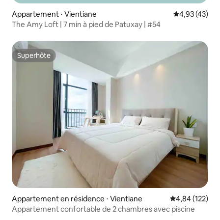
Appartement ⋅ Vientiane
Évaluation mo
4,93 (43)
The Amy Loft | 7 min à pied de Patuxay | #54
Superhôte
Superhôte
Appartement en résidence ⋅ Vientiane
Évaluation moy
4,84 (122)
Appartement confortable de 2 chambres avec piscine