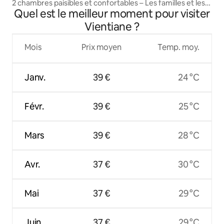
2 chambres paisibles et confortables – Les familles et les
Quel est le meilleur moment pour visiter
travailleurs l'adorent
Vientiane ?
Mois
Prix moyen
Temp. moy.
Janv.
39 €
24 °C
Févr.
39 €
25 °C
Mars
39 €
28 °C
Avr.
37 €
30 °C
Mai
37 €
29 °C
Juin
37 €
29 °C