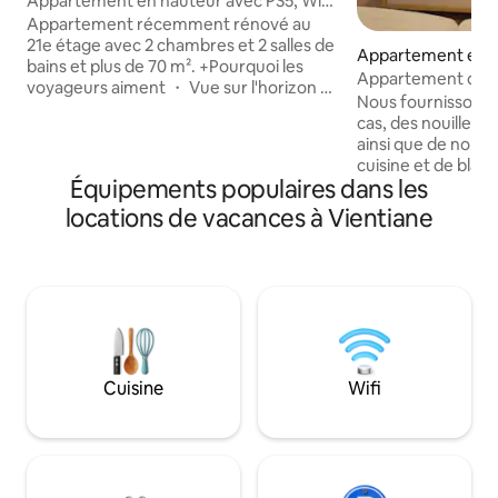
Appartement en hauteur avec PS5, WiFi
100 Mbps et accès à la salle de sport
Appartement récemment rénové au
21e étage avec 2 chambres et 2 salles de
Appartement en ré
bains et plus de 70 m². +Pourquoi les
ntiane
Appartement d'un
voyageurs aiment ・ Vue sur l'horizon au
propre – Centre-vi
Nous fournissons 
lever/coucher du soleil. ・PlayStation 5
cas, des nouilles i
・Imprimante et moniteur ・Lave-
ainsi que de nom
linge/sèche-linge dans le logement. ・
cuisine et de blanc
Prêt pour le travail : bureau
Équipements populaires dans les
des demandes supp
ergonomique + Wi-Fi rapide - 100 Mbps
de mon mieux pour
locations de vacances à Vientiane
・Mangez et buvez à proximité :
quelques minutes 
restaurants et cafés de qualité
commercial Vienti
laotienne/occidentale/coréenne à
2 minutes Galeri
quelques pas. ・ Magasinez
3 minutes Talat S
intelligemment : supermarchés à
5 minutes Distance en voiture : Centre-
proximité pour les besoins quotidiens. ・
ville (Nam Phou) 
Bouger et se ressourcer : accès gratuit à
de la Victoire de 
la salle de sport K33 (poids et cours
Marché nocturne d
collectifs). ・Accès facile : prise en
Cuisine
Wifi
Mékong – 7 minute
charge rapide via un service de
et centre commerc
transport.
10 minutes