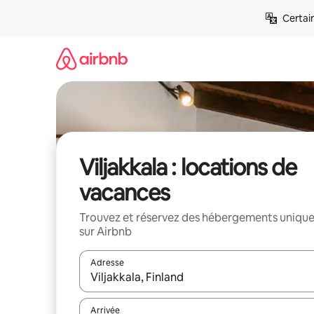
Aller
Certai
directement
au
contenu
Viljakkala : locations de
vacances
Trouvez et réservez des hébergements uniqu
sur Airbnb
Adresse
Lorsque les résultats s'affichent, utilisez les flèc
Arrivée