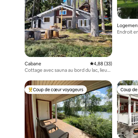
Logement
Endroit en
Cabane
Évaluation moyenne sur
4,88 (33)
Cottage avec sauna au bord du lac, lieu
d'été idyllique
Coup de cœur voyageurs
Coup de
Coups de cœur voyageurs les plus appréciés
Coup de