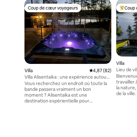
Coup de cœur voyageurs
Coup 
Coup de cœur voyageurs
Coups de
Villa
Lieu de vi
Villa
Évaluation moyenne sur
4,87 (82)
lac Näsijär
Bienvenu
Villa Alisentaika : une expérience autour
travailler
du jacuzzi et du feu de camp
Vous recherchez un endroit où toute la
la nature,
bande passera vraiment un bon
de la vill
moment ? Alisentaika est une
elle est a
destination expérientielle pour
villa est s
12 personnes, offrant un jacuzzi, un
Le logemen
sauna, un plan d'eau et une tranquillité
profonde 
totale, à quelques kilomètres de route
Entouré de
(15 minutes) de Tampere. Ce n'est pas
Superbes 
seulement un hébergement ; c'est un
champignon
endroit où votre week-end devient une