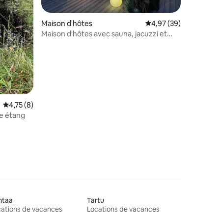
ntaires : 4,79 sur 5
Maison d'hôtes
Évaluation moyenne su
4,97 (39)
Maison d'hôtes avec sauna, jacuzzi et
baignoire d'eau froide
Évaluation moyenne sur la base de 8 commentaires : 4,75 sur 5
4,75 (8)
e étang
ntaa
Tartu
ations de vacances
Locations de vacances