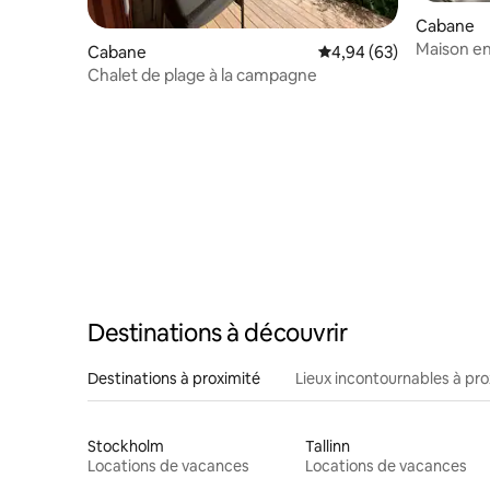
Cabane
Maison en
Cabane
Évaluation moyenne sur
4,94 (63)
finlandais
Chalet de plage à la campagne
Destinations à découvrir
Destinations à proximité
Lieux incontournables à pro
Stockholm
Tallinn
Locations de vacances
Locations de vacances