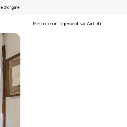
ue d'origine
Mettre mon logement sur Airbnb
sant glisser.