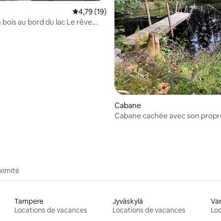
Évaluation moyenne sur la base de 19 comme
4,79 (19)
 bois au bord du lac Le rêve
 la base de 63 commentaires : 4,94 sur 5
Cabane
Cabane cachée avec son propr
ximité
Tampere
Jyväskylä
Va
Locations de vacances
Locations de vacances
Loc