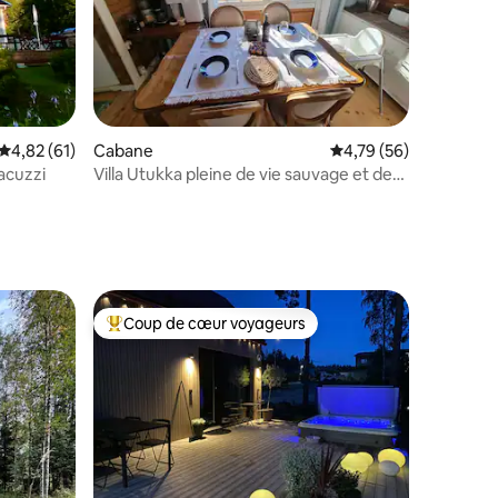
entaires : 4,8 sur 5
Évaluation moyenne sur la base de 61 commentaires : 4,82 sur 5
4,82 (61)
Cabane
Évaluation moyenne su
4,79 (56)
jacuzzi
Villa Utukka pleine de vie sauvage et de
nature
Coup de cœur voyageurs
Coups de cœur voyageurs les plus appréciés