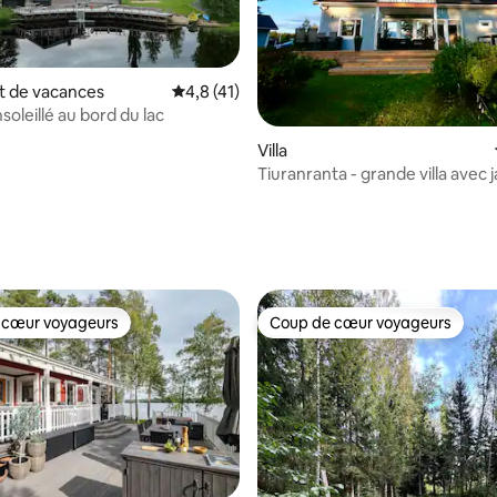
 de vacances
Évaluation moyenne sur la base de 41 comm
4,8 (41)
soleillé au bord du lac
Villa
Tiuranranta - grande villa avec 
 la base de 33 commentaires : 4,88 sur 5
 cœur voyageurs
Coup de cœur voyageurs
 cœur voyageurs
Coup de cœur voyageurs