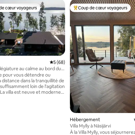
de cœur voyageurs
Coup de cœur voyageurs
 cœur voyageurs les plus appréciés
Coups de cœur voyageurs les p
Évaluation moyenne sur la base de 68 com
5 (68)
llégiature au calme au bord du
 la base de 82 commentaires : 4,87 sur 5
vi
e pour vous détendre ou
 à distance dans la tranquillité de
 suffisamment loin de l'agitation
e. La villa est neuve et moderne,
daptée à la vie toute l'année. La
ituée sur la rive du lac Näsijärvi.
t est sûr, la plage est peu
et s'approfondit légèrement.
Hébergement
 forêts et de tranquillité.
Villa Mylly à Näsijärvi
forêts de baies et de
À la Villa Mylly, vous séjourner
s ! Pas de voisins proches. La