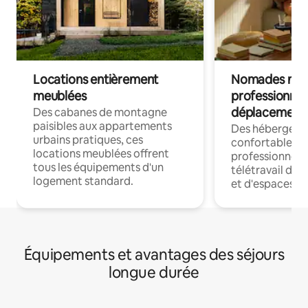
Locations entièrement
Nomades num
meublées
professionnel
déplacement
Des cabanes de montagne
paisibles aux appartements
Des hébergem
urbains pratiques, ces
confortables p
locations meublées offrent
professionnels
tous les équipements d'un
télétravail dis
logement standard.
et d'espaces de
Équipements et avantages des séjours
longue durée