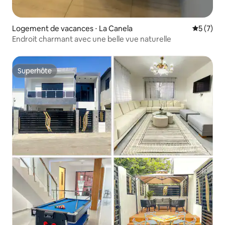
Logement de vacances ⋅ La Canela
Évaluatio
5 (7)
Endroit charmant avec une belle vue naturelle
Superhôte
Superhôte