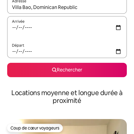
Adresse
Lorsque les résultats s'affichent, utilisez les flèches vers le hau
Arrivée
Départ
Rechercher
Locations moyenne et longue durée à
proximité
Coup de cœur voyageurs
Coup de cœur voyageurs