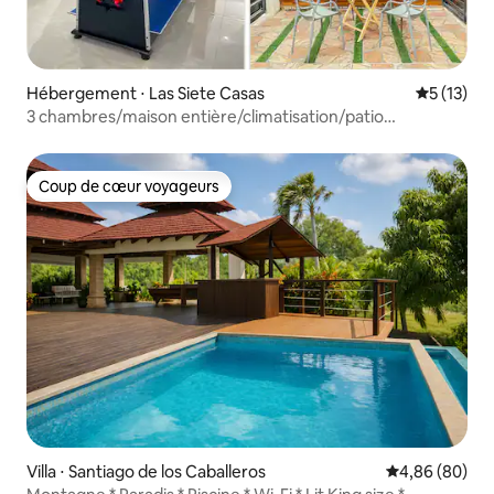
Hébergement ⋅ Las Siete Casas
Évaluation
5 (13)
3 chambres/maison entière/climatisation/patio
privé/2 places de parking
Coup de cœur voyageurs
Coup de cœur voyageurs
Villa ⋅ Santiago de los Caballeros
Évaluation mo
4,86 (80)