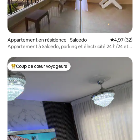
Appartement en résidence ⋅ Salcedo
Évaluation mo
4,97 (32)
Appartement à Salcedo, parking et électricité 24 h/24 et
7 j/7
Coup de cœur voyageurs
Coups de cœur voyageurs les plus appréciés