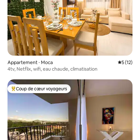
Appartement ⋅ Moca
Évaluation
5 (12)
4tv, Netflix, wifi, eau chaude, climatisation
Coup de cœur voyageurs
Coups de cœur voyageurs les plus appréciés