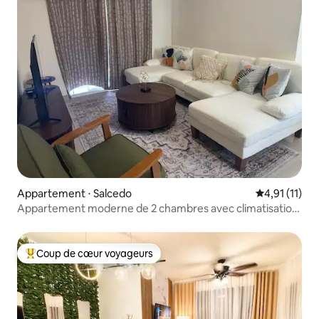
Appartement ⋅ Salcedo
Évaluation m
4,91 (11)
Appartement moderne de 2 chambres avec climatisation
et balcon à Salcedo
Coup de cœur voyageurs
Coups de cœur voyageurs les plus appréciés