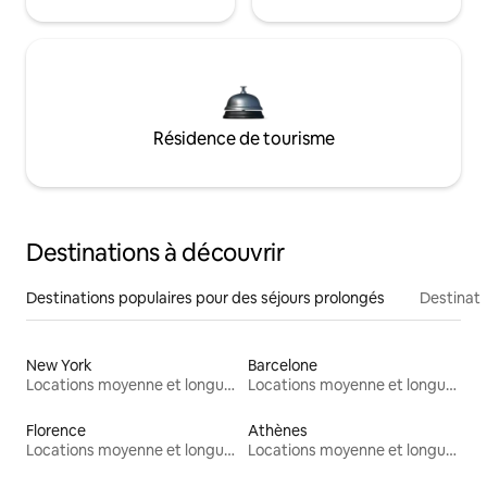
Résidence de tourisme
Destinations à découvrir
Destinations populaires pour des séjours prolongés
Destinati
New York
Barcelone
Locations moyenne et longue durée
Locations moyenne et longue durée
Florence
Athènes
Locations moyenne et longue durée
Locations moyenne et longue durée