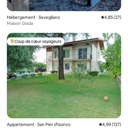
Hébergement ⋅ Sevegliano
Évaluation mo
4,85 (27)
Maison Giada
Coup de cœur voyageurs
Coups de cœur voyageurs les plus appréciés
Appartement ⋅ San Pier d'Isonzo
Évaluation moy
4,99 (127)