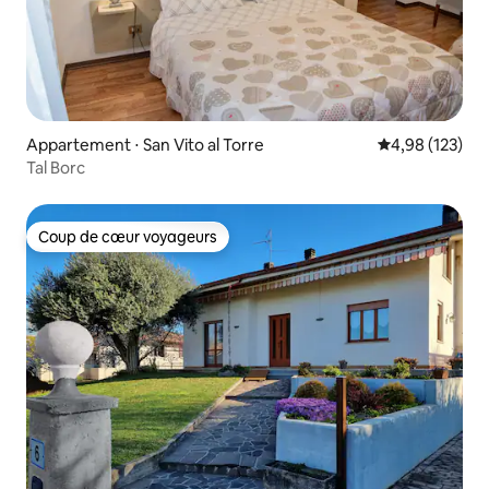
Appartement ⋅ San Vito al Torre
Évaluation moy
4,98 (123)
Tal Borc
Coup de cœur voyageurs
Coup de cœur voyageurs