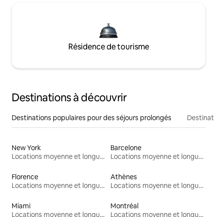
Résidence de tourisme
Destinations à découvrir
Destinations populaires pour des séjours prolongés
Destinati
New York
Barcelone
Locations moyenne et longue durée
Locations moyenne et longue durée
Florence
Athènes
Locations moyenne et longue durée
Locations moyenne et longue durée
Miami
Montréal
Locations moyenne et longue durée
Locations moyenne et longue durée