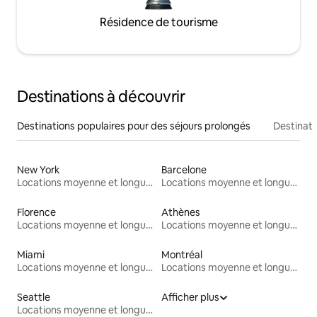
Résidence de tourisme
Destinations à découvrir
Destinations populaires pour des séjours prolongés
Destinati
New York
Barcelone
Locations moyenne et longue durée
Locations moyenne et longue durée
Florence
Athènes
Locations moyenne et longue durée
Locations moyenne et longue durée
Miami
Montréal
Locations moyenne et longue durée
Locations moyenne et longue durée
Seattle
Afficher plus
Locations moyenne et longue durée