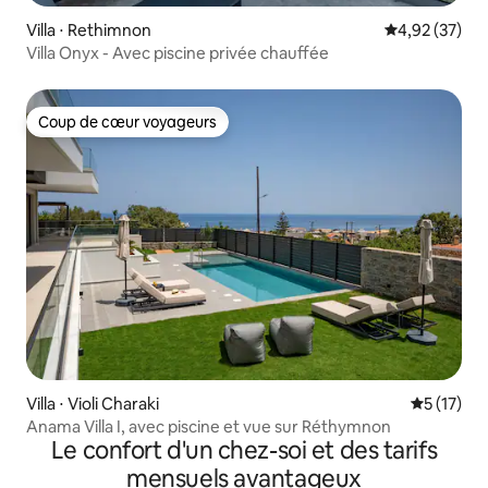
Villa ⋅ Rethimnon
Évaluation mo
4,92 (37)
Villa Onyx - Avec piscine privée chauffée
Coup de cœur voyageurs
Coup de cœur voyageurs
Villa ⋅ Violi Charaki
Évaluation
5 (17)
Anama Villa I, avec piscine et vue sur Réthymnon
Le confort d'un chez-soi et des tarifs
mensuels avantageux