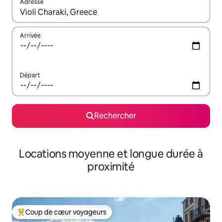
Adresse
Lorsque les résultats s'affichent, utilisez les flèches vers le hau
Arrivée
Départ
Rechercher
Locations moyenne et longue durée à
proximité
Coup de cœur voyageurs
Coups de cœur voyageurs les plus appréciés