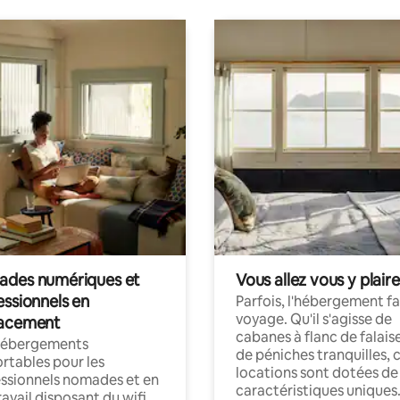
des numériques et
Vous allez vous y plaire
essionnels en
Parfois, l'hébergement fai
voyage. Qu'il s'agisse de
acement
cabanes à flanc de falais
hébergements
de péniches tranquilles, 
rtables pour les
locations sont dotées de
ssionnels nomades et en
caractéristiques uniques
ravail disposant du wifi