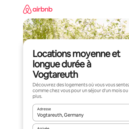
Aller
directement
au
contenu
Locations moyenne et
longue durée à
Vogtareuth
Découvrez des logements où vous vous sente
comme chez vous pour un séjour d'un mois ou
plus.
Adresse
Lorsque les résultats s'affichent, utilisez les flèc
Arrivée