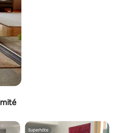
imité
Superhôte
Superhôte