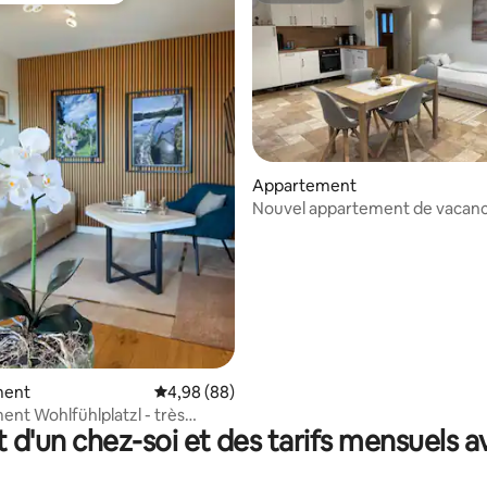
la base de 340 commentaires : 4,81 sur 5
Appartement
Nouvel appartement de vacanc
centre de Vogtareuth
ment
Évaluation moyenne sur la base de 88 commen
4,98 (88)
nt Wohlfühlplatzl - très
t d'un chez-soi et des tarifs mensuels 
le et calme