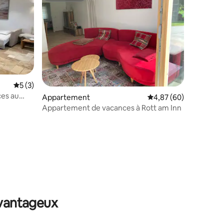
Évaluation moyenne sur la base de 3 commentaires : 5 sur 5
5 (3)
es au
Appartement
Évaluation moyenne su
4,87 (60)
Appartement de vacances à Rott am Inn
taires : 4,98 sur 5
avantageux