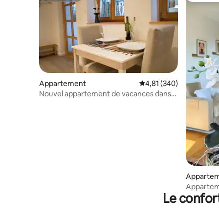
Appartement
Évaluation moyenne sur 
4,81 (340)
Nouvel appartement de vacances dans
le Chiemgau
Apparte
Apparteme
Le confor
confortab