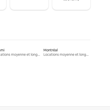
ami
Montréal
Locations moyenne et longue durée
Locations moyenne et longue durée