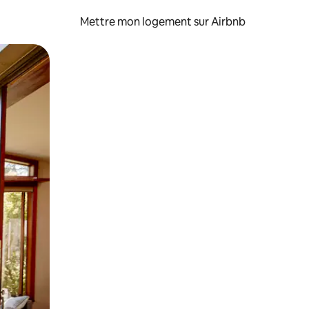
Mettre mon logement sur Airbnb
sant glisser.