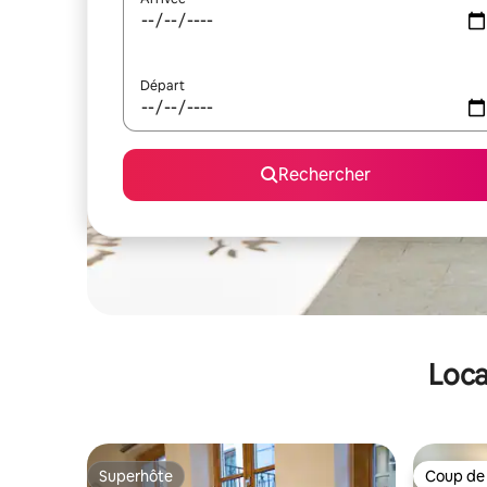
Départ
Rechercher
Loca
Superhôte
Coup de
Superhôte
Coup de