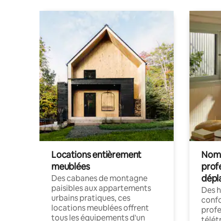
Locations entièrement
Noma
meublées
prof
dépl
Des cabanes de montagne
paisibles aux appartements
Des 
urbains pratiques, ces
confo
locations meublées offrent
profe
tous les équipements d'un
télét