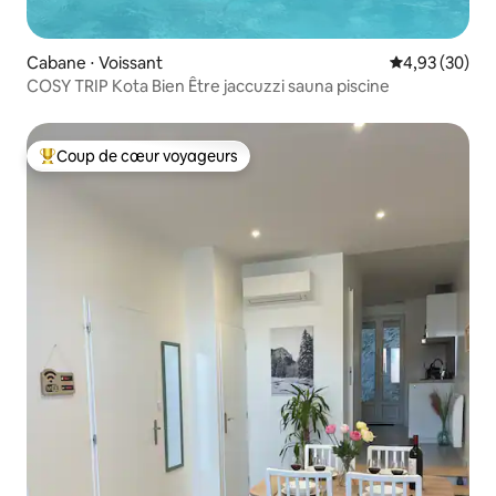
Cabane ⋅ Voissant
Évaluation mo
4,93 (30)
COSY TRIP Kota Bien Être jaccuzzi sauna piscine
Coup de cœur voyageurs
Coups de cœur voyageurs les plus appréciés