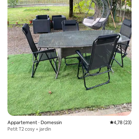
Appartement ⋅ Domessin
Évaluation mo
4,78 (23)
Petit T2 cosy + jardin