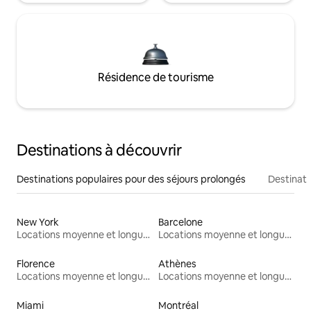
Résidence de tourisme
Destinations à découvrir
Destinations populaires pour des séjours prolongés
Destinati
New York
Barcelone
Locations moyenne et longue durée
Locations moyenne et longue durée
Florence
Athènes
Locations moyenne et longue durée
Locations moyenne et longue durée
Miami
Montréal