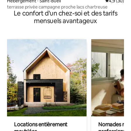
Hébergement ⋅ Saint-Bueil
Évaluation m
4,9 (30)
terrasse privée campagne proche lacs chartreuse
Le confort d'un chez-soi et des tarifs
mensuels avantageux
Locations entièrement
Nomades num