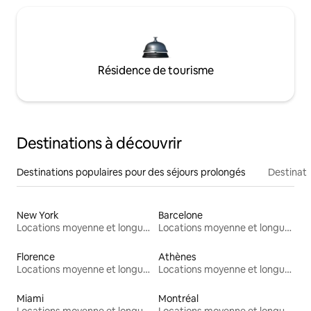
Résidence de tourisme
Destinations à découvrir
Destinations populaires pour des séjours prolongés
Destinati
New York
Barcelone
Locations moyenne et longue durée
Locations moyenne et longue durée
Florence
Athènes
Locations moyenne et longue durée
Locations moyenne et longue durée
Miami
Montréal
Locations moyenne et longue durée
Locations moyenne et longue durée