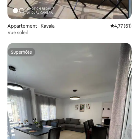
Appartement ⋅ Kavala
Évaluation mo
4,77 (61)
Vue soleil
Superhôte
Superhôte