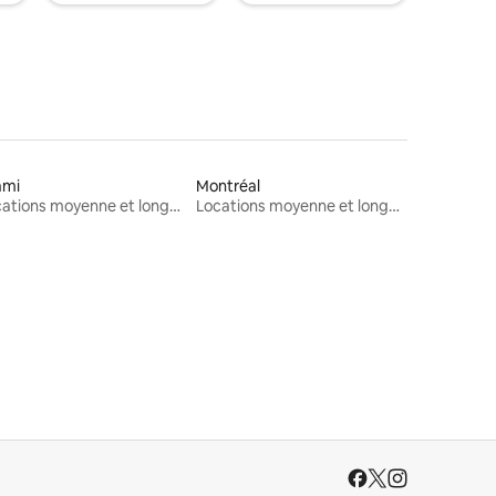
ami
Montréal
Locations moyenne et longue durée
Locations moyenne et longue durée