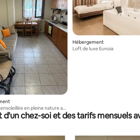
Hébergement
Loft de luxe Eunoia
 sur la base de 17 commentaires : 5 sur 5
ment
ensoleillée en pleine nature au
t d'un chez-soi et des tarifs mensuels 
mont Olympe