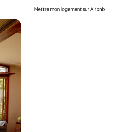
Mettre mon logement sur Airbnb
sant glisser.