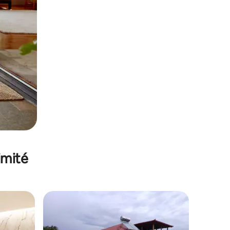
imité
lus appréciés