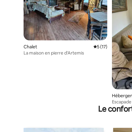
Chalet
Évaluation moyenne
5 (17)
La maison en pierre d'Artemis
Héberge
Escapade 
Le confor
pied du 