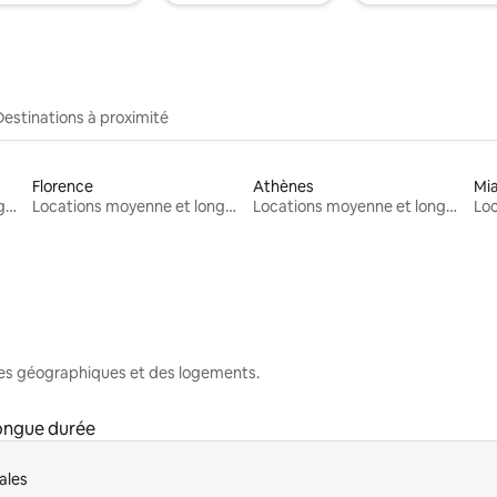
Destinations à proximité
Florence
Athènes
Mi
Locations moyenne et longue durée
Locations moyenne et longue durée
Locations moyenne et longue durée
nes géographiques et des logements.
ongue durée
ales