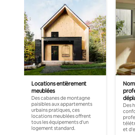
Locations entièrement
Noma
meublées
prof
dépl
Des cabanes de montagne
paisibles aux appartements
Des 
urbains pratiques, ces
confo
locations meublées offrent
profe
tous les équipements d'un
télét
logement standard.
et d'