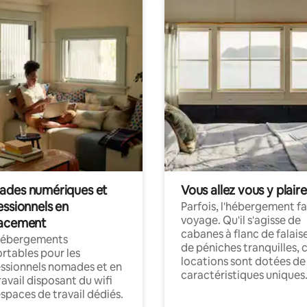
des numériques et
Vous allez vous y plaire
essionnels en
Parfois, l'hébergement fai
voyage. Qu'il s'agisse de
acement
cabanes à flanc de falais
hébergements
de péniches tranquilles, 
rtables pour les
locations sont dotées de
ssionnels nomades et en
caractéristiques uniques
ravail disposant du wifi
espaces de travail dédiés.