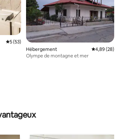
Évaluation moyenne sur la base de 53 commentaires : 5 sur 5
5 (53)
Hébergement
Évaluation moyenne su
4,89 (28)
Olympe de montagne et mer
avantageux