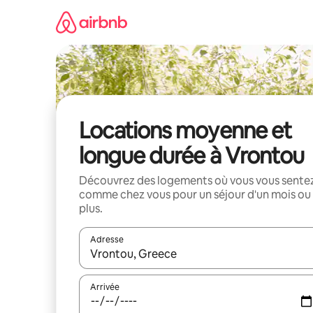
Aller
directement
au
contenu
Locations moyenne et
longue durée à Vrontou
Découvrez des logements où vous vous sente
comme chez vous pour un séjour d'un mois ou
plus.
Adresse
Lorsque les résultats s'affichent, utilisez les flèc
Arrivée