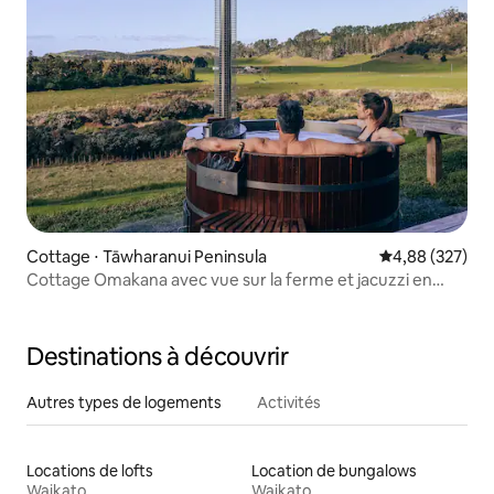
Cottage ⋅ Tāwharanui Peninsula
Évaluation moy
4,88 (327)
Cottage Omakana avec vue sur la ferme et jacuzzi en
cèdre
Destinations à découvrir
Autres types de logements
Activités
Locations de lofts
Location de bungalows
Waikato
Waikato