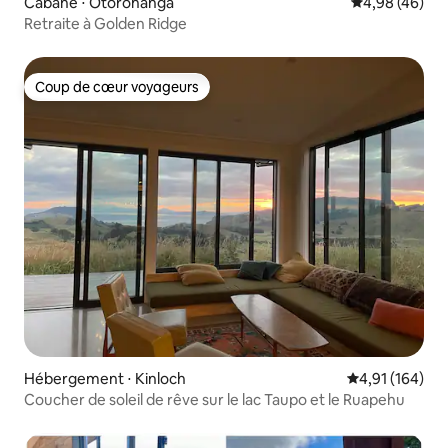
Cabane ⋅ Otorohanga
Évaluation mo
4,98 (46)
Retraite à Golden Ridge
Coup de cœur voyageurs
Coup de cœur voyageurs
Hébergement ⋅ Kinloch
Évaluation moy
4,91 (164)
Coucher de soleil de rêve sur le lac Taupo et le Ruapehu