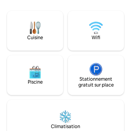
patio spacieux qui capte le soleil de
détendre. Réveillez-vous à l'air frais de la
l'après-midi et les couchers de soleil
campagne et term
incroyables ! La chambre principale est
dans le bain avec 
séparée du salon et de la cuisine, qui
couper le souffle s
dispose d'un canapé convertible pour les
vallonnées et le ci
voyageurs supplémentaires. Détendez-
vous dans la salle de bain extérieure et
Cuisine
Wifi
profitez de la simplicité de vivre hors
réseau sans manquer de confort à la
maison. Les toilettes sont séparées.
Stationnement
Piscine
gratuit sur place
Climatisation