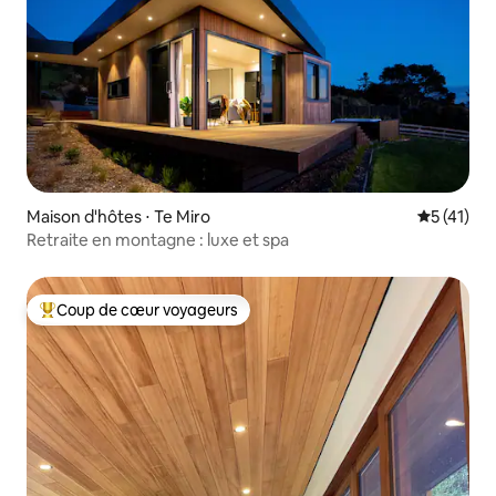
Maison d'hôtes ⋅ Te Miro
Évaluation
5 (41)
Retraite en montagne : luxe et spa
Coup de cœur voyageurs
Coups de cœur voyageurs les plus appréciés