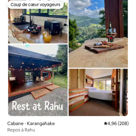
Coup de cœur voyageurs
Coup de cœur voyageurs
Cabane ⋅ Karangahake
Évaluation moy
4,96 (208)
Repos à Rahu