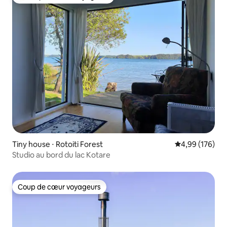
Coups de cœur voyageurs les plus appréciés
Tiny house ⋅ Rotoiti Forest
Évaluation moy
4,99 (176)
Studio au bord du lac Kotare
Coup de cœur voyageurs
Coup de cœur voyageurs