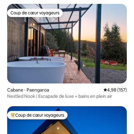
Coup de cœur voyageurs
Coup de cœur voyageurs
Cabane ⋅ Paengaroa
Évaluation moy
4,98 (157)
Nestled Nook | Escapade de luxe + bains en plein air
Coup de cœur voyageurs
Coups de cœur voyageurs les plus appréciés