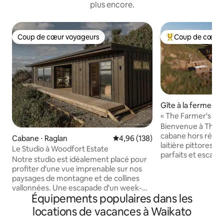
plus encore.
Coup de cœur voyageurs
Coup de cœur 
Coup de cœur voyageurs
Coups de cœur vo
Gîte à la ferme ⋅ M
« The Farmer's Re
soleil dans un bain 
Bienvenue à The F
cabane hors résea
Cabane ⋅ Raglan
Évaluation moyenne sur la base 
4,96 (138)
laitière pittoresqu
Le Studio à Woodfort Estate
parfaits et escapade tr
Notre studio est idéalement placé pour
vous dans la natu
profiter d'une vue imprenable sur nos
unique hors résea
paysages de montagne et de collines
collines de notre f
vallonnées. Une escapade d'un week-
Située à 30 minut
Équipements populaires dans les
end ou une retraite plus longue sera
charmante cabane
récompensée par l'intimité et la paix
locations de vacances à Waikato
sereine, parfaite 
pour se détendre à l'intérieur ou sur le
cherchent à se dé