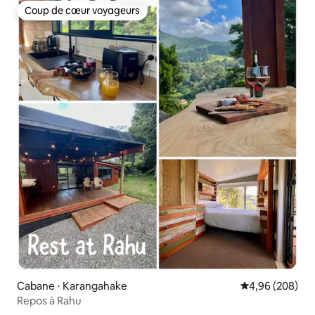
Coup de cœur voyageurs
Coup de cœur voyageurs
Cabane ⋅ Karangahake
Évaluation moy
4,96 (208)
Repos à Rahu