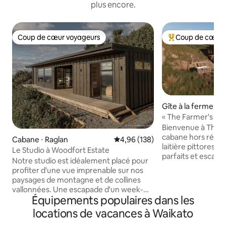
plus encore.
Coup de cœur voyageurs
Coup de cœur 
Coup de cœur voyageurs
Coups de cœur vo
Gîte à la ferme ⋅ M
« The Farmer's Re
soleil dans un bain 
Bienvenue à The F
cabane hors résea
Cabane ⋅ Raglan
Évaluation moyenne sur la base 
4,96 (138)
laitière pittoresqu
Le Studio à Woodfort Estate
parfaits et escapade tr
Notre studio est idéalement placé pour
vous dans la natu
profiter d'une vue imprenable sur nos
unique hors résea
paysages de montagne et de collines
collines de notre f
vallonnées. Une escapade d'un week-
Située à 30 minut
Équipements populaires dans les
end ou une retraite plus longue sera
charmante cabane
récompensée par l'intimité et la paix
locations de vacances à Waikato
sereine, parfaite 
pour se détendre à l'intérieur ou sur le
cherchent à se dé