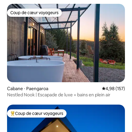
Coup de cœur voyageurs
Coup de cœur voyageurs
Cabane ⋅ Paengaroa
Évaluation moy
4,98 (157)
Nestled Nook | Escapade de luxe + bains en plein air
Coup de cœur voyageurs
Coups de cœur voyageurs les plus appréciés