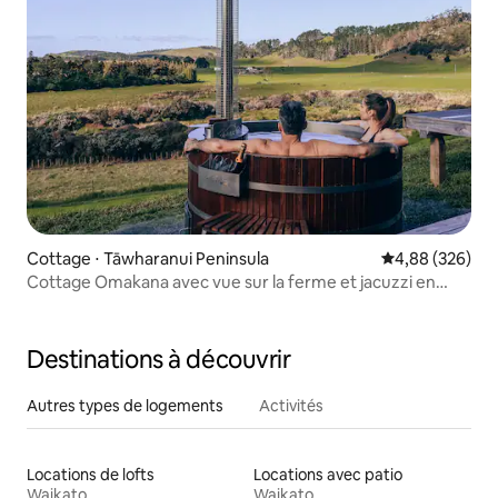
Cottage ⋅ Tāwharanui Peninsula
Évaluation moy
4,88 (326)
Cottage Omakana avec vue sur la ferme et jacuzzi en
cèdre
Destinations à découvrir
Autres types de logements
Activités
Locations de lofts
Locations avec patio
Waikato
Waikato