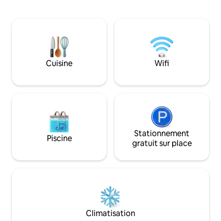
patio spacieux qui capte le soleil de
détendre. Réveillez-vous à l'air frais de la
l'après-midi et les couchers de soleil
campagne et term
incroyables ! La chambre principale est
dans le bain avec 
séparée du salon et de la cuisine, qui
couper le souffle s
dispose d'un canapé convertible pour les
vallonnées et le ci
voyageurs supplémentaires. Détendez-
vous dans la salle de bain extérieure et
Cuisine
Wifi
profitez de la simplicité de vivre hors
réseau sans manquer de confort à la
maison. Les toilettes sont séparées.
Stationnement
Piscine
gratuit sur place
Climatisation