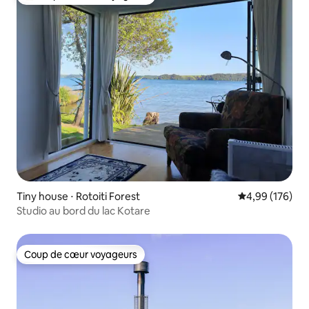
Coups de cœur voyageurs les plus appréciés
Tiny house ⋅ Rotoiti Forest
Évaluation moy
4,99 (176)
Studio au bord du lac Kotare
Coup de cœur voyageurs
Coup de cœur voyageurs