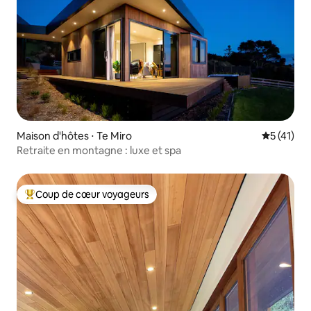
Maison d'hôtes ⋅ Te Miro
Évaluation
5 (41)
Retraite en montagne : luxe et spa
Coup de cœur voyageurs
Coups de cœur voyageurs les plus appréciés