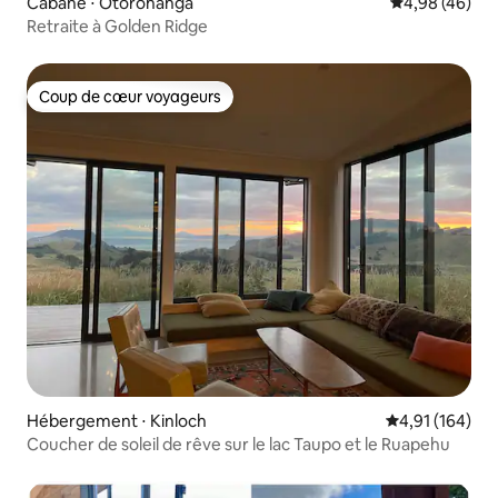
Cabane ⋅ Otorohanga
Évaluation mo
4,98 (46)
Retraite à Golden Ridge
Coup de cœur voyageurs
Coup de cœur voyageurs
Hébergement ⋅ Kinloch
Évaluation moy
4,91 (164)
Coucher de soleil de rêve sur le lac Taupo et le Ruapehu