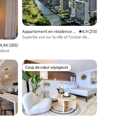
Appartement en résidence ⋅
Évaluation moyenne su
4,9 (213)
Honolulu
Superbe vue sur la ville et l'océan de
ntaires : 4,93 sur 5
Waikiki
valuation moyenne sur la base de 265 commentaires : 4,94 sur 5
4,94 (265)
 élevé
Coup de cœur voyageurs
lus appréciés
Coup de cœur voyageurs
ntaires : 4,97 sur 5