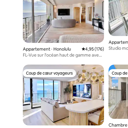
Appartem
Honolulu
Studio mo
Appartement ⋅ Honolulu
Évaluation moyenne sur
4,95 (176)
imprenable
FL-Vue sur l'océan haut de gamme avec
accès facile à la plage~
Coup de cœur voyageurs
Coup de
Coup de cœur voyageurs
Coup de
Chambre d