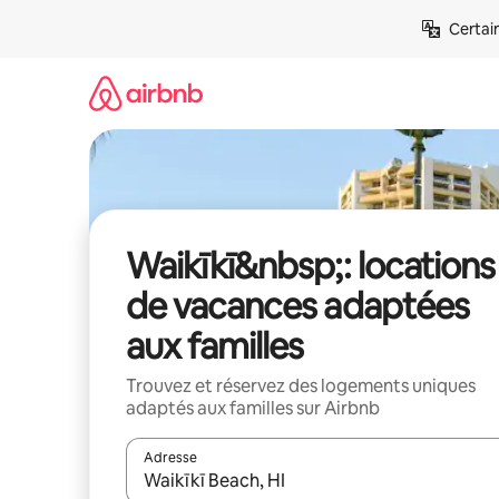
Aller
Certai
directement
au
contenu
Waikīkī&nbsp;: locations
de vacances adaptées
aux familles
Trouvez et réservez des logements uniques
adaptés aux familles sur Airbnb
Adresse
Lorsque les résultats s'affichent, utilisez les flèc