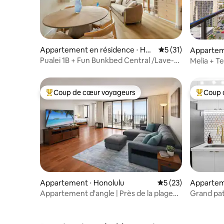
Appartement en résidence ⋅ Hon
Évaluation moyenne
5 (31)
Appartem
olulu
Pualei 1B + Fun Bunkbed Central /Lave-
Melia + Te
linge /Parking !
+ Vue sur
Coup de cœur voyageurs
Coup 
Coups de cœur voyageurs les plus appréciés
Coups de
Appartement ⋅ Honolulu
Évaluation moyenne
5 (23)
Appartem
Appartement d'angle | Près de la plage
Grand pat
de Waikiki | Parking gratuit
Parking gr