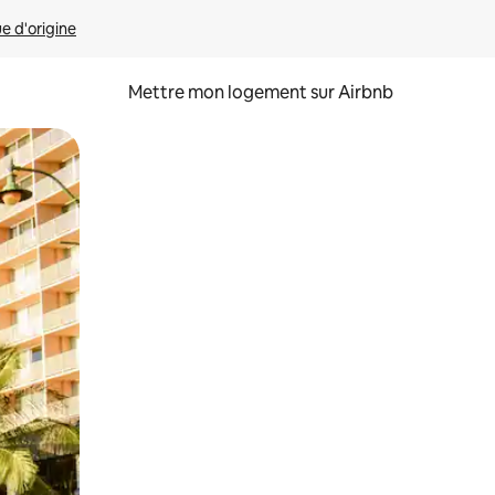
ue d'origine
Mettre mon logement sur Airbnb
sant glisser.