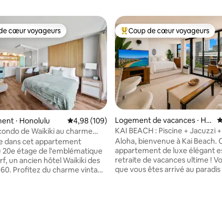
de cœur voyageurs
Coup de cœur voyageurs
 cœur voyageurs les plus appréciés
Coups de cœur voyageurs les p
Logement de vacances ⋅ Ho
É
ent ⋅ Honolulu
Évaluation moyenne sur la base de 109 commen
4,98 (109)
nolulu
KAI BEACH : Piscine + Jacuzzi +
ondo de Waikiki au charme
À 1 pâté de maisons de la plage
arking gratuit
Aloha, bienvenue à Kai Beach. 
e dans cet appartement
appartement de luxe élégant es
 20e étage de l'emblématique
retraite de vacances ultime ! V
f, un ancien hôtel Waikiki des
que vous êtes arrivé au paradis 
60. Profitez du charme vintage
vue imprenable et l'ambiance
uxe moderne, y compris une
Cet élégant grand appartement
lle sur l'océan, un parking
chambre est très spacieux et
n GRATUIT, une connexion
confortable. Le kit de plage ul
ltra-rapide de 1 gigabit, la
 la base de 171 commentaires : 4,96 sur 5
équipement de snorkeling, la 
ion et une télévision