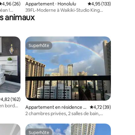
Évaluation moyenne sur la base de 26 commentaires : 4,96 sur 5
4,96 (26)
Appartement ⋅ Honolulu
Évaluation moyenne sur
4,95 (133)
éan !
39FL-Moderne à Waikiki-Studio King
es animaux
c parking
amélioré
Superhôte
Superhôte
mmentaires : 5 sur 5
valuation moyenne sur la base de 162 commentaires : 4,82 sur 5
4,82 (162)
en bord
Appartement en résidence ⋅
Évaluation moyenne su
4,72 (39)
Honolulu
2 chambres privées, 2 salles de bain,
2 lanais
Superhôte