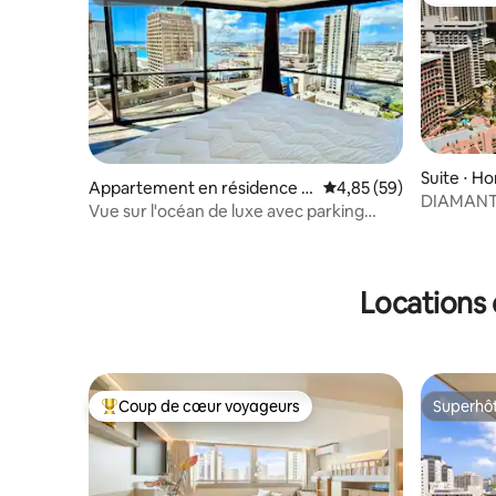
Superhôte
Coups de
Suite ⋅ Ho
Appartement en résidence ⋅
Évaluation moyenne sur
4,85 (59)
DIAMANT
Honolulu
Vue sur l'océan de luxe avec parking
gratuit + lave-linge et sèche-linge
Locations 
Coup de cœur voyageurs
Superhô
Coups de cœur voyageurs les plus appréciés
Superhô