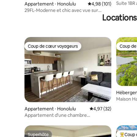
Suite 1BR 
Appartement ⋅ Honolulu
Évaluation moyenne sur
4,98 (101)
avec park
29FL-Moderne et chic avec vue sur
Locations
l'océan 1 chambre avec parking gratuit~
Coup de cœur voyageurs
Coup de
Coup de cœur voyageurs
Coup de
Hébergem
Maison Hal
vue sur 
Appartement ⋅ Honolulu
Évaluation moyenne su
4,97 (32)
Appartement d'une chambre
récemment rénové à Waikiki, bien situé
Superhôte
Coup 