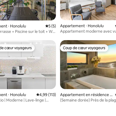
 sur la base de 31 commentaires : 5 sur 5
Appartement ⋅ Honolulu
ent ⋅ Honolulu
Évaluation moyenne sur la base de 5 co
5 (5)
Appartement moderne avec v
rrasse + Piscine sur le toit + WD
imprenable sur Waikiki et Lanai
 l'océan
de cœur voyageurs
Coup de cœur voyageurs
 cœur voyageurs les plus appréciés
Coup de cœur voyageurs
 sur la base de 23 commentaires : 5 sur 5
ent ⋅ Honolulu
Évaluation moyenne sur la base de 113 comme
4,99 (113)
Appartement en résidence ⋅
Honolulu
io | Moderne | Lave-linge |
(Semaine dorée) Près de la plag
atuit | Plage à 5'
Complexe hôtelier impérial