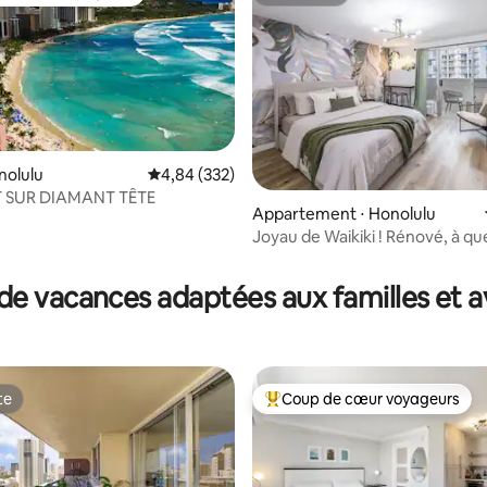
 cœur voyageurs les plus appréciés
Superhôte
nolulu
Évaluation moyenne sur la base de 332 commen
4,84 (332)
 la base de 59 commentaires : 4,85 sur 5
 SUR DIAMANT TÊTE
Appartement ⋅ Honolulu
Joyau de Waikiki ! Rénové, à q
pas de la plage !
de vacances adaptées aux familles et a
te
Coup de cœur voyageurs
te
Coups de cœur voyageurs les p