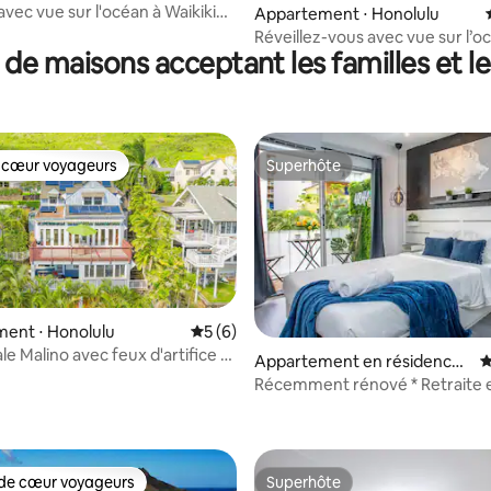
avec vue sur l'océan à Waikiki
 la base de 101 commentaires : 4,98 sur 5
Appartement ⋅ Honolulu
ing
Réveillez-vous avec vue sur l’oc
 de maisons acceptant les familles et l
Appartement 2 queen size ave
gratuit
 cœur voyageurs
Superhôte
 cœur voyageurs
Superhôte
ent ⋅ Honolulu
Évaluation moyenne sur la base de 6 co
5 (6)
e Malino avec feux d'artifice et
Appartement en résidence ⋅
É
Diamond Head
Honolulu
Récemment rénové * Retraite 
r la base de 32 commentaires : 4,97 sur 5
de mer à Waikiki
de cœur voyageurs
Superhôte