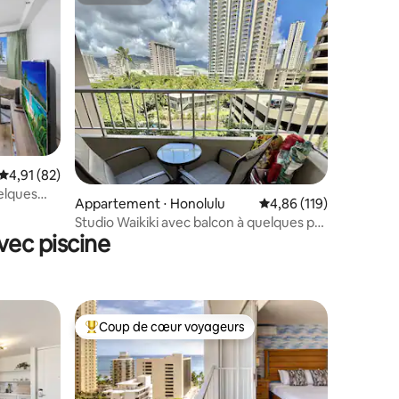
Superhôte
taires : 4,84 sur 5
Évaluation moyenne sur la base de 82 commentaires : 4,91 sur 5
4,91 (82)
uelques
Appartement ⋅ Honolulu
Évaluation moyenne sur
4,86 (119)
Studio Waikiki avec balcon à quelques pas
vec piscine
de la plage
Coup de cœur voyageurs
lus appréciés
Coups de cœur voyageurs les plus appréciés