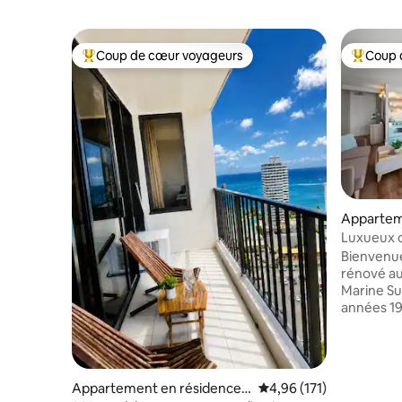
Coup de cœur voyageurs
Coup 
Coups de cœur voyageurs les plus appréciés
Coups de
Appartem
Luxueux c
rétro et p
Bienvenu
rénové au
Marine Sur
années 19
avec un l
vue partie
souterrai
Internet u
Appartement en résidence ⋅
Évaluation moyenne sur
4,96 (171)
climatisat