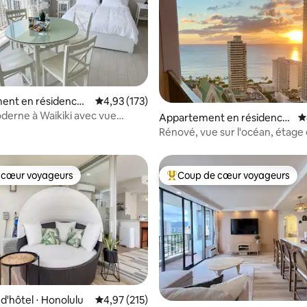
ent en résidence ⋅
Évaluation moyenne sur la base de 173 comme
4,93 (173)
derne à Waikiki avec vue
 la base de 176 commentaires : 4,95 sur 5
Appartement en résidence
É
 sur l'océan !
⋅ Honolulu
Rénové, vue sur l'océan, étage
 cœur voyageurs
Coup de cœur voyageurs
 cœur voyageurs
Coups de cœur voyageurs les p
'hôtel ⋅ Honolulu
Évaluation moyenne sur la base de 215 comme
4,97 (215)