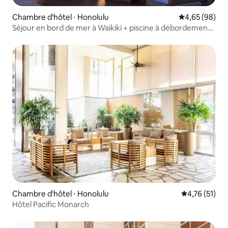
Chambre d'hôtel ⋅ Honolulu
Évaluation mo
4,65 (98)
Séjour en bord de mer à Waikiki + piscine à débordement.
Bar. Salle de sport.
Chambre d'hôtel ⋅ Honolulu
Évaluation mo
4,76 (51)
Hôtel Pacific Monarch