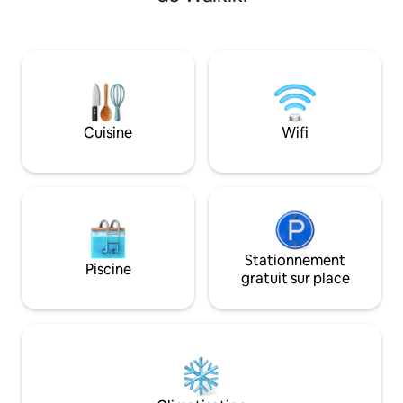
des ustensiles de c
pratique est l'endroit idéal. Situé à
cuiseur à œufs, gr
quelques minutes seulement des plages
plaque de cuisson 
de Waikiki à Hawaï, des restaurants et
électrique, cafeti
des food trucks locaux, il y a tout ce dont
spa emballé indivi
vous avez besoin pour passer un séjour
rasage, des kits d
incroyable. Profitez d'un paysage
des fournitures d
tropical directement depuis votre
plongée intégraux
Cuisine
Wifi
fenêtre.
boogie board, tapi
glacière).
Stationnement
Piscine
gratuit sur place