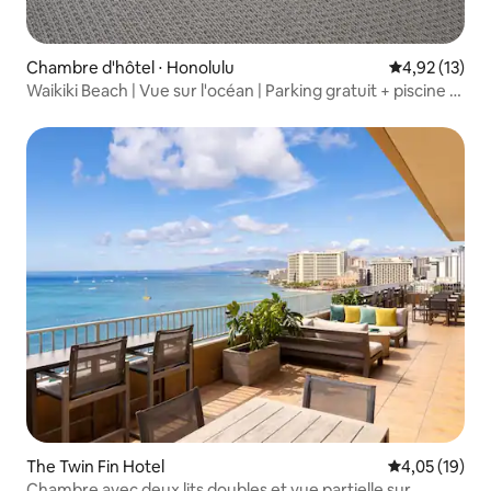
Chambre d'hôtel ⋅ Honolulu
Évaluation mo
4,92 (13)
Waikiki Beach | Vue sur l'océan | Parking gratuit + piscine |
5 personnes
The Twin Fin Hotel
Évaluation mo
4,05 (19)
Chambre avec deux lits doubles et vue partielle sur