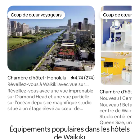
Coup de cœur voyageurs
Coup de cœur vo
Coup de cœur voyageurs
Coup de cœur vo
Chambre d'hôtel ⋅ Honolulu
Évaluation moyenne sur la base 
4,74 (274)
Réveillez-vous à Waikiki avec vue sur
l'océan et Diamond Head
Réveillez-vous avec une vue imprenable
Chambre d'hôtel ⋅
sur Diamond Head et une vue partielle
Nouveau ! Centre 
sur l'océan depuis ce magnifique studio
parking gratuit🚘
Nouveau ! Bel app
situé à un étage élevé au cœur de
centre de Waikiki a
Waikiki ! Que vous visitiez Hawaï pour
Studio entièremen
une escapade relaxante à la plage, un
Queen Size, une té
week-end romantique, un voyage
Équipements populaires dans les hôtels
de 50", un aspirate
d'affaires ou une aventure inoubliable
fer à repasser, un
de Waikīkī
sur l'île, ce studio confortable et