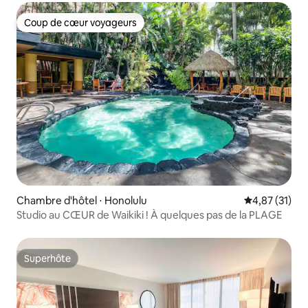
Coup de cœur voyageurs
Coup de cœur voyageurs
Chambre d'hôtel ⋅ Honolulu
Évaluation mo
4,87 (31)
Studio au CŒUR de Waikiki ! À quelques pas de la PLAGE
Superhôte
Superhôte