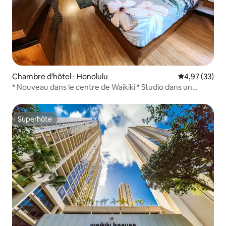
Chambre d'hôtel ⋅ Honolulu
Évaluation mo
4,97 (33)
* Nouveau dans le centre de Waikiki * Studio dans un
boutique-hôtel
Superhôte
Superhôte