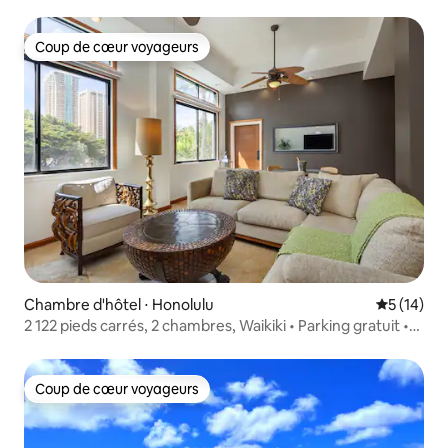
climatisation
Coup de cœur voyageurs
Coup de cœur voyageurs
Chambre d'hôtel ⋅ Honolulu
Évaluation
5 (14)
2 122 pieds carrés, 2 chambres, Waikiki • Parking gratuit •
Peut accueillir 8 personnes.
Coup de cœur voyageurs
Coup de cœur voyageurs