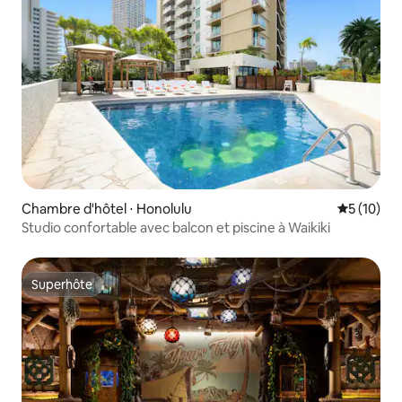
Chambre d'hôtel ⋅ Honolulu
Évaluation
5 (10)
Studio confortable avec balcon et piscine à Waikiki
Superhôte
Superhôte