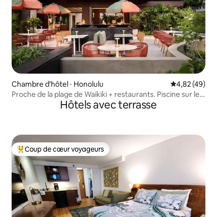
Chambre d'hôtel ⋅ Honolulu
Évaluation mo
4,82 (49)
Proche de la plage de Waikiki + restaurants. Piscine sur le
Hôtels avec terrasse
toit. Salle de sport
Coup de cœur voyageurs
Coups de cœur voyageurs les plus appréciés