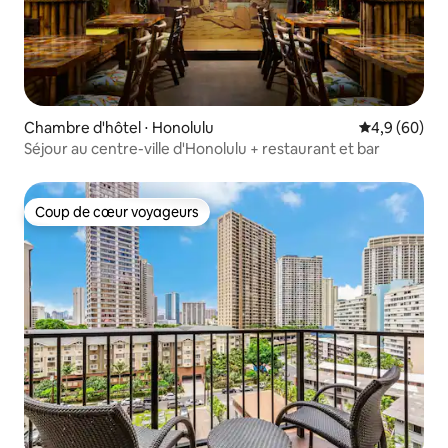
Chambre d'hôtel ⋅ Honolulu
Évaluation m
4,9 (60)
Séjour au centre-ville d'Honolulu + restaurant et bar
Coup de cœur voyageurs
Coup de cœur voyageurs