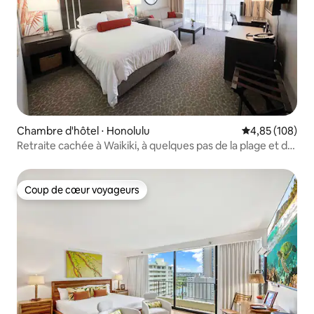
Chambre d'hôtel ⋅ Honolulu
Évaluation moy
4,85 (108)
Retraite cachée à Waikiki, à quelques pas de la plage et du
centre commercial
Coup de cœur voyageurs
Coup de cœur voyageurs