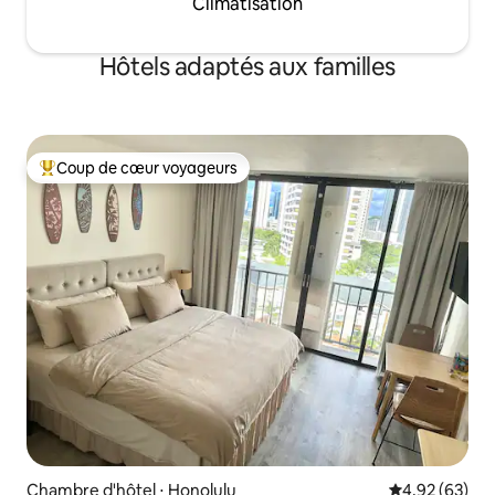
Climatisation
Hôtels adaptés aux familles
Coup de cœur voyageurs
Coups de cœur voyageurs les plus appréciés
Chambre d'hôtel ⋅ Honolulu
Évaluation mo
4,92 (63)