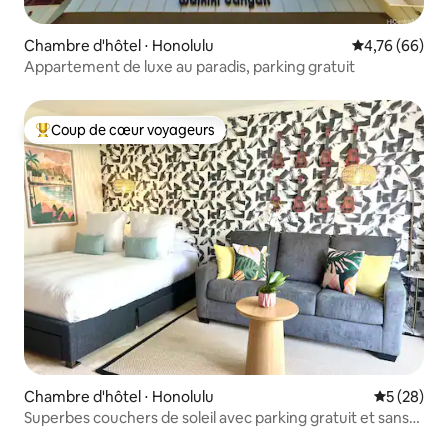
Chambre d'hôtel ⋅ Honolulu
Évaluation mo
4,76 (66)
Appartement de luxe au paradis, parking gratuit
Coup de cœur voyageurs
Coups de cœur voyageurs les plus appréciés
Chambre d'hôtel ⋅ Honolulu
Évaluation
5 (28)
Superbes couchers de soleil avec parking gratuit et sans
frais supplémentaires !