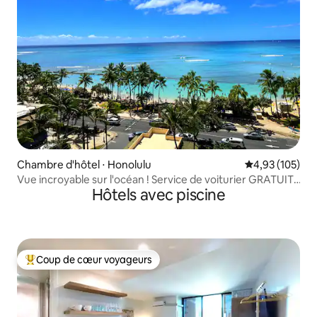
Chambre d'hôtel ⋅ Honolulu
Évaluation moy
4,93 (105)
Vue incroyable sur l'océan ! Service de voiturier GRATUIT,
Hôtels avec piscine
Wi-Fi
Coup de cœur voyageurs
Coups de cœur voyageurs les plus appréciés