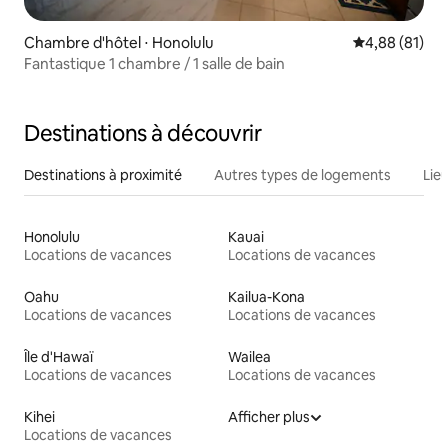
Chambre d'hôtel ⋅ Honolulu
Évaluation mo
4,88 (81)
Fantastique 1 chambre / 1 salle de bain
Destinations à découvrir
Destinations à proximité
Autres types de logements
Lie
Honolulu
Kauai
Locations de vacances
Locations de vacances
Oahu
Kailua-Kona
Locations de vacances
Locations de vacances
Île d'Hawaï
Wailea
Locations de vacances
Locations de vacances
Kihei
Afficher plus
Locations de vacances