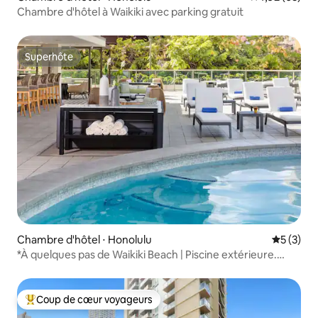
Chambre d'hôtel à Waikiki avec parking gratuit
Superhôte
Superhôte
Chambre d'hôtel ⋅ Honolulu
Évaluatio
5 (3)
*À quelques pas de Waikiki Beach | Piscine extérieure.
Restaurant
Coup de cœur voyageurs
Coups de cœur voyageurs les plus appréciés