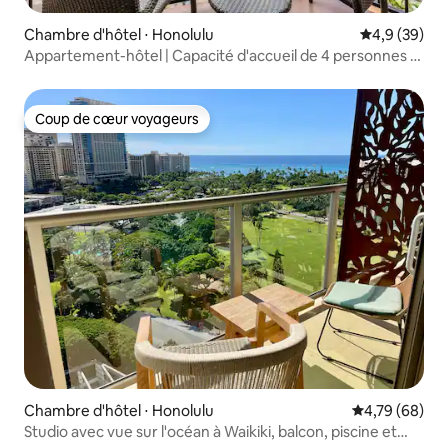
Chambre d'hôtel ⋅ Honolulu
Évaluation m
4,9 (39)
Appartement-hôtel | Capacité d'accueil de 4 personnes |
Aqua Palms Waikiki
Coup de cœur voyageurs
Coup de cœur voyageurs
Chambre d'hôtel ⋅ Honolulu
Évaluation mo
4,79 (68)
Studio avec vue sur l'océan à Waikiki, balcon, piscine et