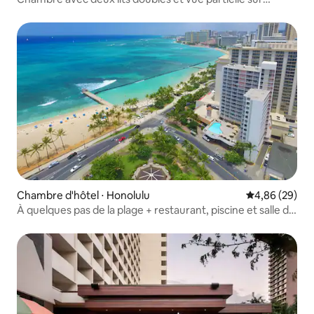
l'océan
Chambre d'hôtel ⋅ Honolulu
Évaluation mo
4,86 (29)
À quelques pas de la plage + restaurant, piscine et salle de
sport sur place