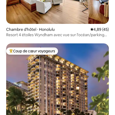
Chambre d'hôtel ⋅ Honolulu
Évaluation mo
4,89 (45)
Resort 4 étoiles Wyndham avec vue sur l'océan/parking
gratuit
Coup de cœur voyageurs
Coups de cœur voyageurs les plus appréciés