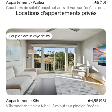
Appartement ⋅ Wailea
Évaluation
5 (10)
Couchers de soleil époustouflants et vue sur l'océan tous
Locations d'appartements privés
les jours !
Coup de cœur voyageurs
Coup de cœur voyageurs
Appartement ⋅ Kihei
Évaluation mo
4,95 (98)
Villa moderne chic à Kihei • 3 minutes à pied de l'océan