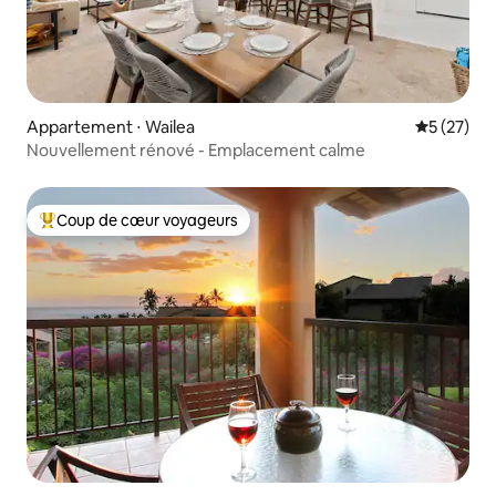
Appartement ⋅ Wailea
Évaluation
5 (27)
Nouvellement rénové - Emplacement calme
Coup de cœur voyageurs
Coups de cœur voyageurs les plus appréciés