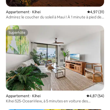
Appartement ⋅ Kihei
Évaluation mo
4,97 (31)
Admirez le coucher du soleil à Maui ! À 1 minute à pied de
la plage
Superhôte
Superhôte
Appartement ⋅ Kihei
Évaluation mo
4,87 (54)
Kihei 525-OceanView, à 5 minutes en voiture des
commerces/restaurants