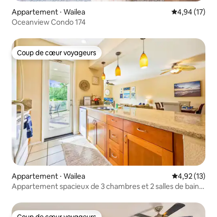
Appartement ⋅ Wailea
Évaluation mo
4,94 (17)
Oceanview Condo 174
Coup de cœur voyageurs
Coup de cœur voyageurs
Appartement ⋅ Wailea
Évaluation mo
4,92 (13)
Appartement spacieux de 3 chambres et 2 salles de bain à
Wailea