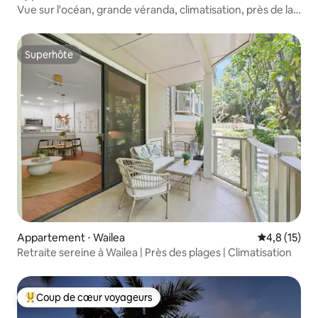
Vue sur l'océan, grande véranda, climatisation, près de la
plage, MKB210
Superhôte
Superhôte
Appartement ⋅ Wailea
Évaluation m
4,8 (15)
Retraite sereine à Wailea | Près des plages | Climatisation
Coup de cœur voyageurs
Coups de cœur voyageurs les plus appréciés