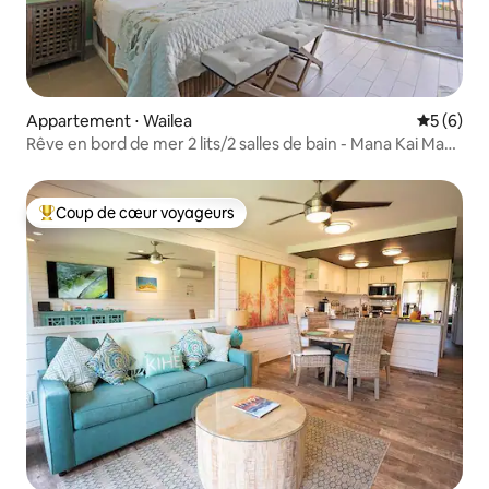
Appartement ⋅ Wailea
Évaluatio
5 (6)
Rêve en bord de mer 2 lits/2 salles de bain - Mana Kai Maui
Resort
Coup de cœur voyageurs
Coups de cœur voyageurs les plus appréciés