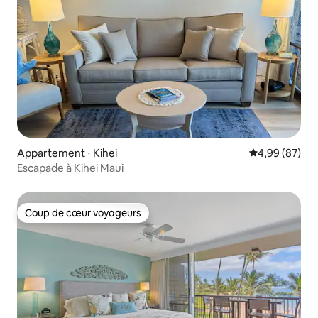
Appartement ⋅ Kihei
Évaluation mo
4,99 (87)
Escapade à Kihei Maui
Coup de cœur voyageurs
Coup de cœur voyageurs