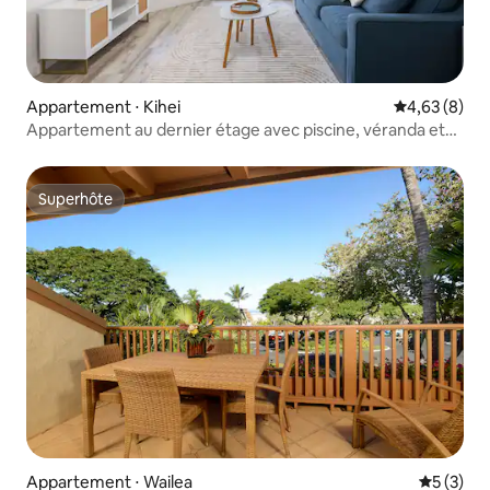
Appartement ⋅ Kihei
Évaluation m
4,63 (8)
Appartement au dernier étage avec piscine, véranda et
accès à la plage
Superhôte
Superhôte
Appartement ⋅ Wailea
Évaluatio
5 (3)