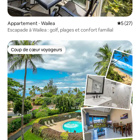
Appartement ⋅ Wailea
Évaluation
5 (27)
Escapade à Wailea : golf, plages et confort familial
Coup de cœur voyageurs
Coup de cœur voyageurs