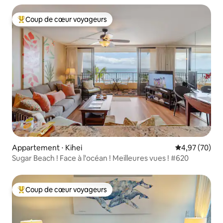
Coup de cœur voyageurs
Coups de cœur voyageurs les plus appréciés
Appartement ⋅ Kihei
Évaluation mo
4,97 (70)
Sugar Beach ! Face à l'océan ! Meilleures vues ! #620
Coup de cœur voyageurs
Coups de cœur voyageurs les plus appréciés