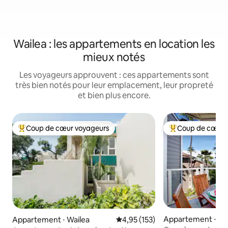
Wailea : les appartements en location les
mieux notés
Les voyageurs approuvent : ces appartements sont
très bien notés pour leur emplacement, leur propreté
et bien plus encore.
Coup de cœur voyageurs
Coup de cœur 
Coups de cœur voyageurs les plus appréciés
Coups de cœur vo
Appartement ⋅ Wa
Appartement ⋅ Wailea
Évaluation moyenne sur la base 
4,95 (153)