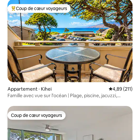
Coup de cœur voyageurs
Coups de cœur voyageurs les plus appréciés
Appartement ⋅ Kihei
Évaluation moy
4,89 (211)
Famille avec vue sur l'océan | Plage, piscine, jacuzzi,
climatisation
Coup de cœur voyageurs
Coup de cœur voyageurs