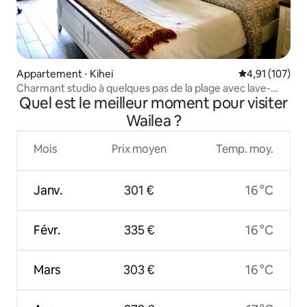
Appartement ⋅ Kihei
Évaluation moy
4,91 (107)
Charmant studio à quelques pas de la plage avec lave-
Quel est le meilleur moment pour visiter
linge/sèche-linge
Wailea ?
Mois
Prix moyen
Temp. moy.
Janv.
301 €
16 °C
Févr.
335 €
16 °C
Mars
303 €
16 °C