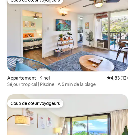
Coup de cœur voyageurs
Coup de cœur voyageurs
Appartement ⋅ Kihei
Évaluation mo
4,83 (12)
Séjour tropical | Piscine | À 5 min de la plage
Coup de cœur voyageurs
Coup de cœur voyageurs