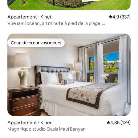
Appartement ⋅ Kihei
Évaluation mo
4,9 (337)
Vue sur l'océan, à 1 minute à pied de la plage,
2 chambres/2 salles de bain
Coup de cœur voyageurs
Coup de cœur voyageurs
Appartement ⋅ Kihei
Évaluation moy
4,85 (139)
Magnifique studio Oasis Maui Banyan