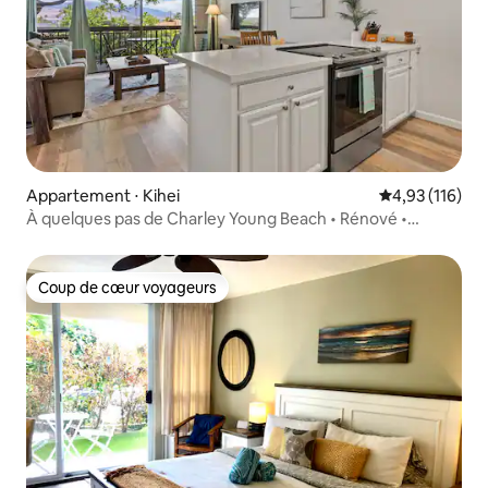
Appartement ⋅ Kihei
Évaluation moy
4,93 (116)
À quelques pas de Charley Young Beach • Rénové •
Piscine • Climatisation
Coup de cœur voyageurs
Coup de cœur voyageurs