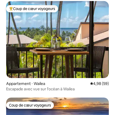
Coup de cœur voyageurs
Coups de cœur voyageurs les plus appréciés
Appartement ⋅ Wailea
Évaluation mo
4,98 (59)
Escapade avec vue sur l'océan à Wailea
Coup de cœur voyageurs
Coup de cœur voyageurs