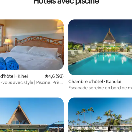
Hôtels avec piscine
'hôtel ⋅ Kihei
Évaluation moyenne sur la base de 93 comm
4,6 (93)
Chambre d'hôtel ⋅ Kahului
vous avec style | Piscine. Près
Escapade sereine en bord de m
ge de Kalepolepo