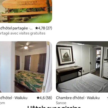
'hôtel partagée ⋅
Évaluation moyenne sur la base de 27 comme
4,78 (27)
rtagé avec visites gratuites
ur la base de 15 commentaires : 4,6 sur 5
'hôtel ⋅ Wailuku
Évaluation moyenne sur la base de 58 comm
4,6 (58)
Chambre d'hôtel ⋅ Wailuku
oom
Sanoe