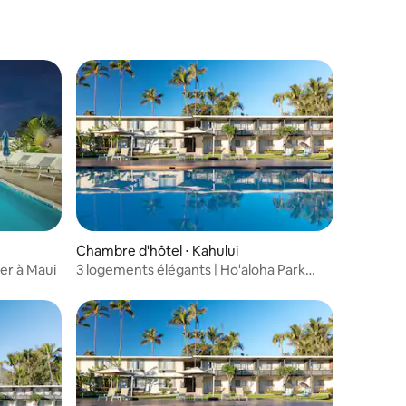
entaires : 4,6 sur 5
Chambre d'hôtel ⋅ Kahului
er à Maui
3 logements élégants | Ho'aloha Park
Beach - 0,1 mi