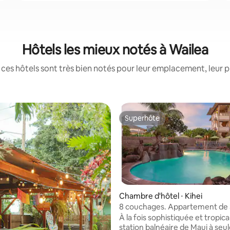
Hôtels les mieux notés à Wailea
ces hôtels sont très bien notés pour leur emplacement, leur p
Superhôte
Superhôte
Chambre d'hôtel ⋅ Kihei
8 couchages. Appartement de 
chambres. Vacances au compl
À la fois sophistiquée et tropica
hôtelier ! Worldmark Kihei
station balnéaire de Maui à se