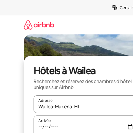
Aller
Certai
directement
au
contenu
Hôtels à Wailea
Recherchez et réservez des chambres d'hôtel
uniques sur Airbnb
Adresse
Lorsque les résultats s'affichent, utilisez les flèc
Arrivée