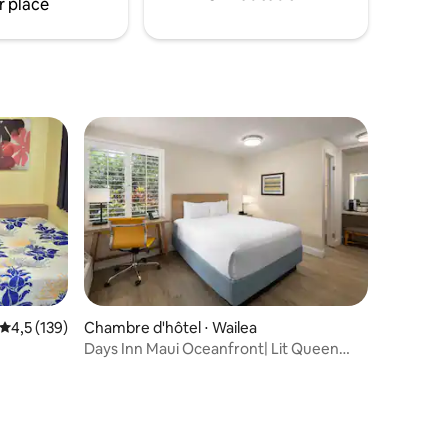
r place
Évaluation moyenne sur la base de 139 commentaires : 4,5 sur 5
4,5 (139)
Chambre d'hôtel ⋅ Wailea
Days Inn Maui Oceanfront| Lit Queen
size| Accès à la plage