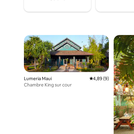
climatisé
placé dans
essaierons
Lumeria Maui
Évaluation moyenne su
4,89 (9)
Chambre King sur cour