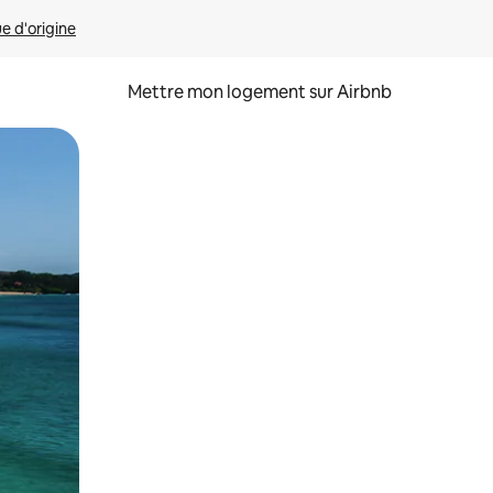
ue d'origine
Mettre mon logement sur Airbnb
sant glisser.