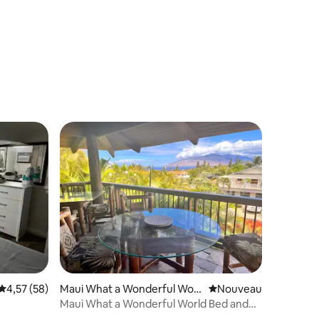
ntaires : 4,78 sur 5
entaires : 4,6 sur 5
Évaluation moyenne sur la base de 58 commentaires : 4,57 sur 5
4,57 (58)
Maui What a Wonderful Worl
Nouvel hébergement
Nouveau
d Bed and Breakfast
Maui What a Wonderful World Bed and
Breakfast