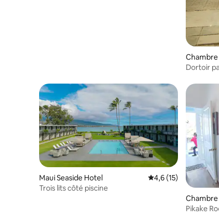
Chambre d
Wailuku
Dortoir pa
Maui Seaside Hotel
Évaluation moyenne s
4,6 (15)
Trois lits côté piscine
Chambre d
Pikake R