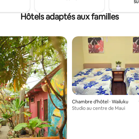
su
es. Veuillez demander à être
 l'une d'entre elles et nous
 de vous satisfaire !
Hôtels adaptés aux familles
r la base de 9 commentaires : 4,89 sur 5
Chambre d'hôtel ⋅ Wailuku
Studio au centre de Maui