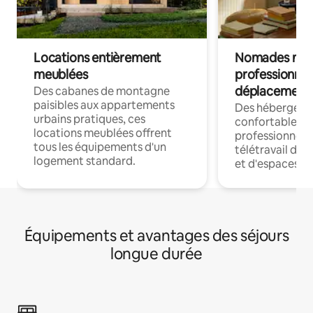
Locations entièrement
Nomades num
meublées
professionnel
déplacement
Des cabanes de montagne
paisibles aux appartements
Des hébergem
urbains pratiques, ces
confortables p
locations meublées offrent
professionnels
tous les équipements d'un
télétravail dis
logement standard.
et d'espaces de
Équipements et avantages des séjours
longue durée