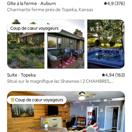
Gîte à la ferme ⋅ Auburn
Évaluation mo
4,9 (376)
Charmante ferme près de Topeka, Kansas
Coup de cœur voyageurs
Coup de cœur voyageurs
Suite ⋅ Topeka
Évaluation moy
4,94 (163)
Situé sur le magnifique lac Shawnee ! 2 CHAMBRES,
1 SALLE DE BAIN.
Coup de cœur voyageurs
Coups de cœur voyageurs les plus appréciés