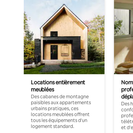
Locations entièrement
Noma
meublées
prof
dépl
Des cabanes de montagne
paisibles aux appartements
Des 
urbains pratiques, ces
confo
locations meublées offrent
profe
tous les équipements d'un
télét
logement standard.
et d'