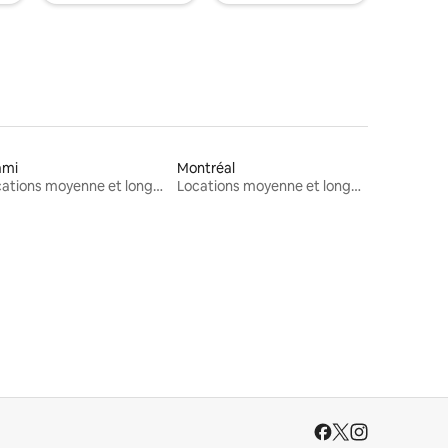
ami
Montréal
Locations moyenne et longue durée
Locations moyenne et longue durée