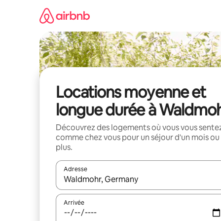
Aller
directement
au
contenu
Locations moyenne et
longue durée à Waldmo
Découvrez des logements où vous vous sente
comme chez vous pour un séjour d'un mois ou
plus.
Adresse
Lorsque les résultats s'affichent, utilisez les flèc
Arrivée