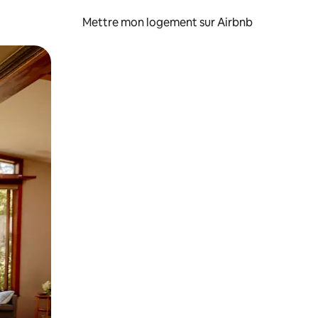
Mettre mon logement sur Airbnb
sant glisser.