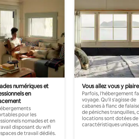
des numériques et
Vous allez vous y plaire
essionnels en
Parfois, l'hébergement fai
voyage. Qu'il s'agisse de
acement
cabanes à flanc de falais
hébergements
de péniches tranquilles, 
rtables pour les
locations sont dotées de
ssionnels nomades et en
caractéristiques uniques
ravail disposant du wifi
espaces de travail dédiés.