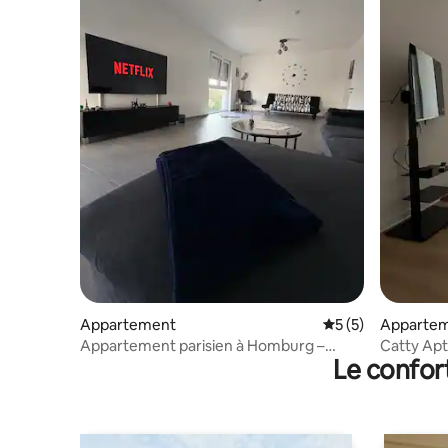
Appartement
Évaluation moyenn
5 (5)
Apparte
Appartement parisien à Homburg –
Catty Apt
Le confor
Moderne, neuf et élégant