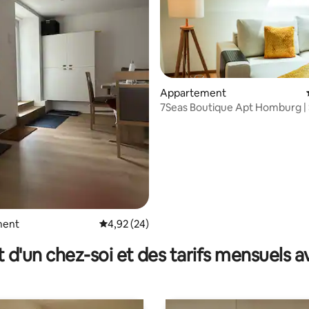
Appartement
7Seas Boutique Apt Homburg | 
8 voyageurs
e sur la base de 5 commentaires : 5 sur 5
ment
Évaluation moyenne sur la base de 24 commen
4,92 (24)
t d'un chez-soi et des tarifs mensuels 