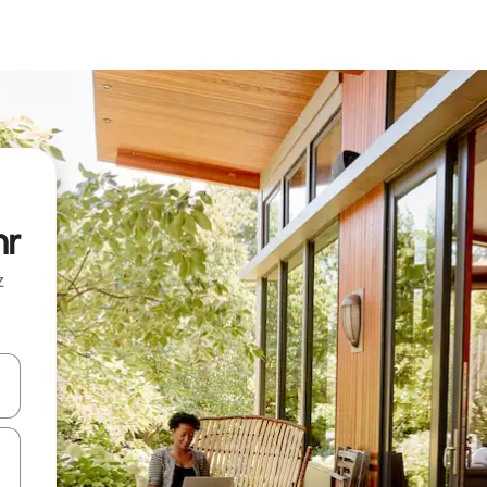
hr
z
hes vers le haut et vers le bas pour les parcourir ou en appuyant et en fai