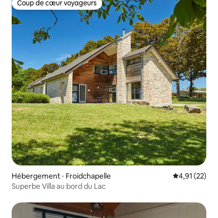
Coup de cœur voyageurs
Coup de cœur voyageurs
Hébergement ⋅ Froidchapelle
Évaluation mo
4,91 (22)
Superbe Villa au bord du Lac