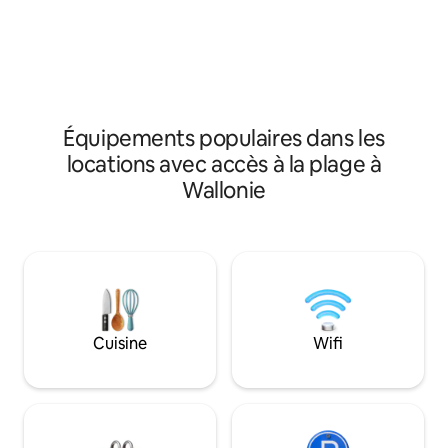
exceptionnel, loin de toute circulation !
commerces. À dis
Écoutez les petits oiseaux chanter, le
piscine « Badhuis » 
ruissellement de la rivière et les canards
organise égalemen
qui se pavanent. :) Venez vous détendre
nautiques amusant
dans ce petit coin de paradis pour les
privée à côté de l
amoureux !
Icemontain, Expo K
Équipements populaires dans les
locations avec accès à la plage à
Wallonie
Cuisine
Wifi