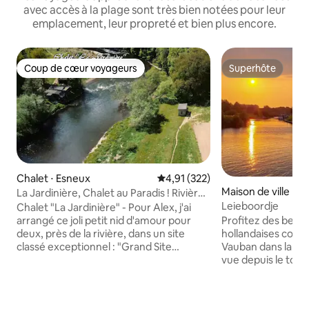
avec accès à la plage sont très bien notées pour leur
emplacement, leur propreté et bien plus encore.
Coup de cœur voyageurs
Superhôte
Coup de cœur voyageurs
Superhôte
Chalet ⋅ Esneux
Évaluation moyenne sur la base 
4,91 (322)
Maison de ville ⋅ 
La Jardinière, Chalet au Paradis ! Rivière
Classée
Leieboordje
Chalet "La Jardinière" - Pour Alex, j'ai
arrangé ce joli petit nid d'amour pour
Profitez des belle
deux, près de la rivière, dans un site
hollandaises const
classé exceptionnel : "Grand Site
Vauban dans la cour
Paysager de la Boucle de l'Ourthe" !
vue depuis le toit 
Balades cyclables de charme ! Venez
la plage de Halluin
vous épanouir dans une nature
verte de la ville, 
luxuriante, un calme bucolique
Markt, de nombreu