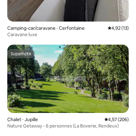
Camping-car/caravane ⋅ Cerfontaine
Évaluation mo
4,92 (13)
Caravane luxe
Superhôte
Superhôte
Chalet ⋅ Jupille
Évaluation moy
4,57 (206)
Nature Getaway - 6 personnes (La Boverie, Rendeux)