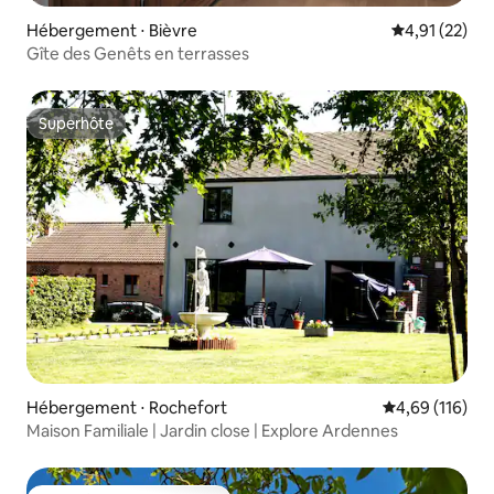
Hébergement ⋅ Bièvre
Évaluation mo
4,91 (22)
Gîte des Genêts en terrasses
Superhôte
Superhôte
Hébergement ⋅ Rochefort
Évaluation moy
4,69 (116)
Maison Familiale | Jardin close | Explore Ardennes