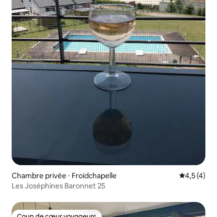
Chambre privée ⋅ Froidchapelle
Évaluation 
4,5 (4)
Les Joséphines Baronnet 25
Coup de cœur voyageurs