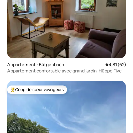
Appartement ⋅ Bütgenbach
Évaluation mo
4,81 (62)
Appartement confortable avec grand jardin 'Hüppe Five'
Coup de cœur voyageurs
Coups de cœur voyageurs les plus appréciés