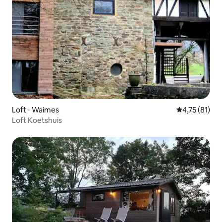
Loft ⋅ Waimes
Évaluation mo
4,75 (81)
Loft Koetshuis