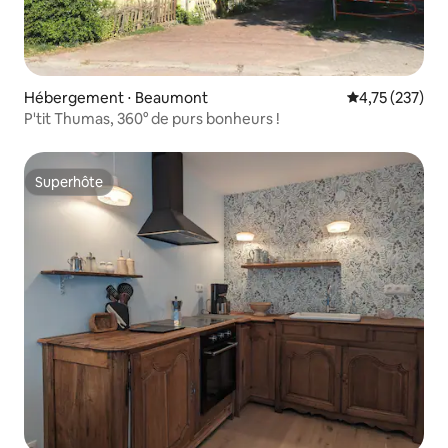
Hébergement ⋅ Beaumont
Évaluation moy
4,75 (237)
P'tit Thumas, 360° de purs bonheurs !
Superhôte
Superhôte