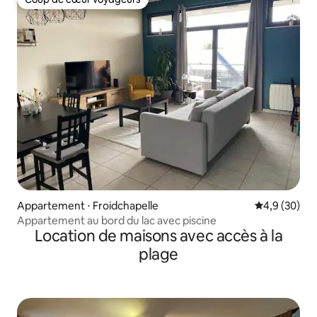
Coup de cœur voyageurs
Appartement ⋅ Froidchapelle
Évaluation m
4,9 (30)
Appartement au bord du lac avec piscine
Location de maisons avec accès à la
plage