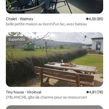
Chalet ⋅ Waimes
Évaluation mo
4,55 (85)
belle petite maison au bord d'un lac, avec bateau
Superhôte
Superhôte
Tiny house ⋅ Viroinval
Évaluation mo
4,81 (78)
O'BLANCHE, gîte de charme pour se ressourcer!