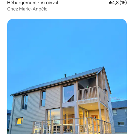
Hébergement ⋅ Viroinval
Évaluation m
4,8 (15)
Chez Marie-Angèle