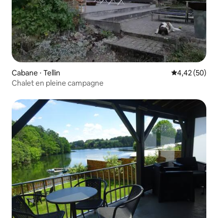
Cabane ⋅ Tellin
Évaluation mo
4,42 (50)
Chalet en pleine campagne