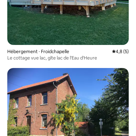
Hébergement ⋅ Froidchapelle
Évaluation 
4,8 (5)
Le cottage vue lac, gîte lac de l'Eau d'Heure