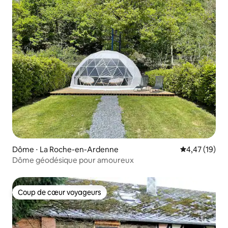
Dôme ⋅ La Roche-en-Ardenne
Évaluation mo
4,47 (19)
Dôme géodésique pour amoureux
Coup de cœur voyageurs
Coup de cœur voyageurs