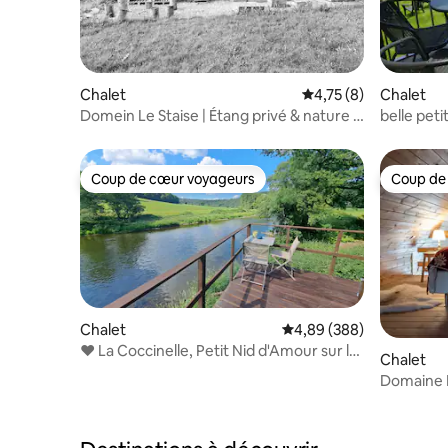
Chalet
Évaluation moyenne s
4,75 (8)
Chalet
Domein Le Staise | Étang privé & nature |
belle peti
7 pers.
bateau
Coup de cœur voyageurs
Coup de
Coup de cœur voyageurs
Coup de
Chalet
Évaluation moyenne sur 
4,89 (388)
❤️ La Coccinelle, Petit Nid d'Amour sur la
Chalet
Rivière
Domaine L
oasis de 