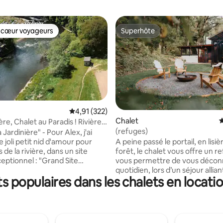
 cœur voyageurs
Superhôte
 cœur voyageurs
Superhôte
la base de 277 commentaires : 4,94 sur 5
Évaluation moyenne sur la base de 322 comme
4,91 (322)
Chalet
É
ère, Chalet au Paradis ! Rivière
(refuges)
 Jardinière" - Pour Alex, j'ai
 joli petit nid d'amour pour
A peine passé le portail, en lisiè
 de la rivière, dans un site
forêt, le chalet vous offre un r
ceptionnel : "Grand Site
vous permettre de vous décon
e la Boucle de l'Ourthe" !
quotidien, lors d’un séjour allia
 populaires dans les chalets en locatio
yclables de charme ! Venez
et simplicité. Avec son allure ru
ouir dans une nature
typique des Ardennes, le chalet
e, un calme bucolique
aménagé dans un esprit cocoon
el, loin de toute circulation !
vous invite à la détente. Le feu 
s petits oiseaux chanter, le
cheminée, l’espace brasero sou