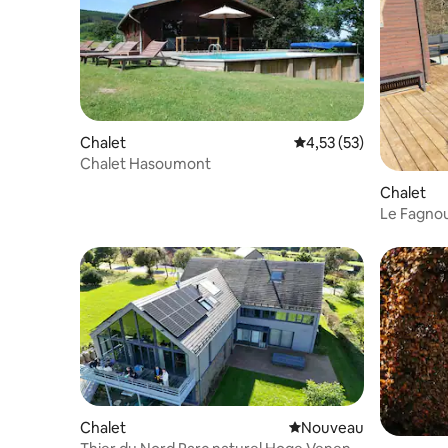
Chalet
Évaluation moyenne su
4,53 (53)
Chalet Hasoumont
Chalet
Le Fagnou,
circuit.
Chalet
Nouvel hébergement
Nouveau