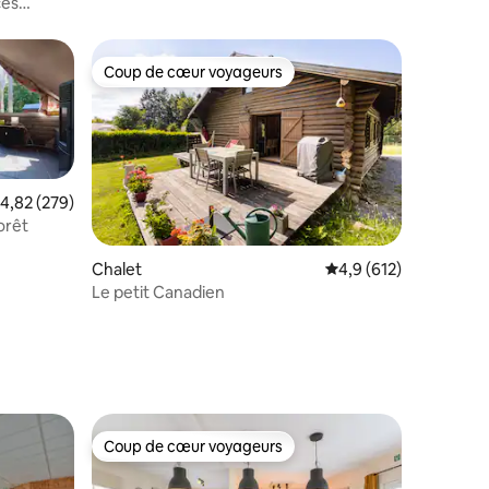
ces
Coup de cœur voyageurs
Coup de cœur voyageurs
valuation moyenne sur la base de 279 commentaires : 4,82 sur 5
4,82 (279)
orêt
Chalet
Évaluation moyenne su
4,9 (612)
Le petit Canadien
ntaires : 4,96 sur 5
Coup de cœur voyageurs
Coup de cœur voyageurs