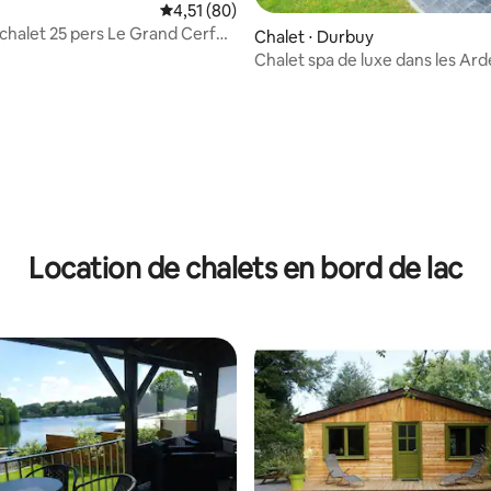
Évaluation moyenne sur la base de 80 comme
4,51 (80)
halet 25 pers Le Grand Cerf
Chalet ⋅ Durbuy
e
Chalet spa de luxe dans les Ar
Location de chalets en bord de lac