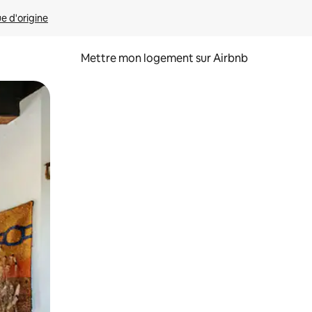
ue d'origine
Mettre mon logement sur Airbnb
sant glisser.