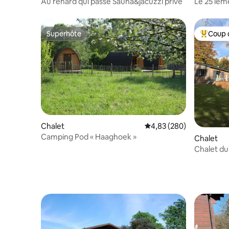
Au renard qui passe Sauna&jacuzzi privé
Le 25 iem
admis !
Superhôte
Coup 
Superhôte
Coups de
Chalet
Évaluation moyenne sur 
4,83 (280)
Camping Pod « Haaghoek »
Chalet
Chalet du Tch
Imprenab