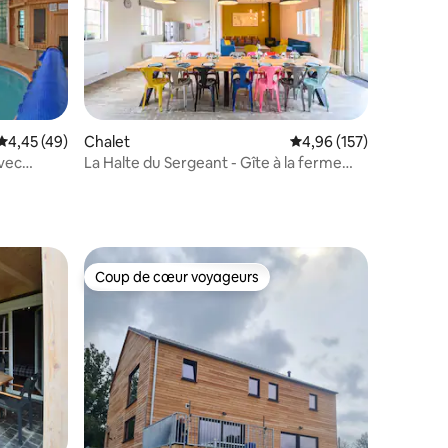
Évaluation moyenne sur la base de 49 commentaires : 4,45 sur 5
4,45 (49)
Chalet
Évaluation moyenne sur
4,96 (157)
vec
La Halte du Sergeant - Gîte à la ferme
14p
ntaires : 4,82 sur 5
Coup de cœur voyageurs
Coup de cœur voyageurs