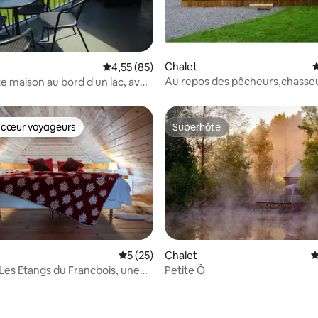
Chalet
É
ur la base de 8 commentaires : 4,75 sur 5
Évaluation moyenne sur la base de 85 comme
4,55 (85)
Au repos des pêcheurs,chasseu
te maison au bord d'un lac, avec
autres menteurs
 cœur voyageurs
Superhôte
 cœur voyageurs
Superhôte
la base de 388 commentaires : 4,89 sur 5
Évaluation moyenne sur la base de 25 co
5 (25)
Chalet
É
es Etangs du Francbois, une
Petite Ô
verdure.