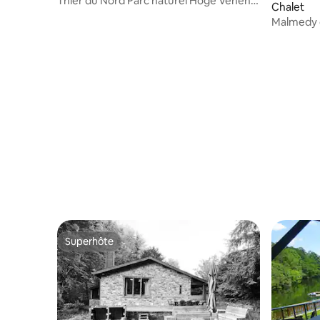
Thier du Nord Parc naturel Hoge Venen-
Chalet
Eifel
Malmedy c
rustiqu
Superhôte
Superhôte