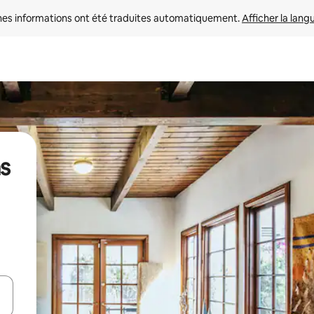
nes informations ont été traduites automatiquement. 
Afficher la lang
ns
hes vers le haut et vers le bas pour les parcourir ou en appuyant et en fai