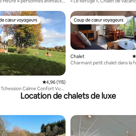
e Heure 4 personnes animaux
« Le Refuge », Chalet de vacan
Bomal-sur-Ourthe
de cœur voyageurs
Coup de cœur voyageurs
 cœur voyageurs les plus appréciés
Coup de cœur voyageurs
Chalet
É
Charmant petit chalet dans la f
la base de 280 commentaires : 4,83 sur 5
Évaluation moyenne sur la base de 115 comme
4,96 (115)
ession Calme Confort Vue
Location de chalets de luxe
le