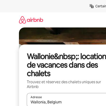
Aller
Certai
directement
au
contenu
Wallonie&nbsp;: locatio
de vacances dans des
chalets
Trouvez et réservez des chalets uniques sur
Airbnb
Adresse
Lorsque les résultats s'affichent, utilisez les flèc