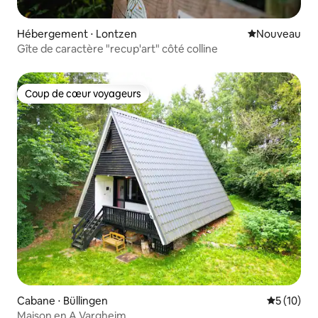
Hébergement ⋅ Lontzen
Nouvel hébe
Nouveau
Gîte de caractère "recup'art" côté colline
Coup de cœur voyageurs
Coup de cœur voyageurs
Cabane ⋅ Büllingen
Évaluation
5 (10)
Maison en A Vargheim