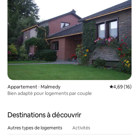
Appartement ⋅ Malmedy
Évaluation mo
4,69 (16)
Bien adapté pour logements par couple
Destinations à découvrir
Autres types de logements
Activités