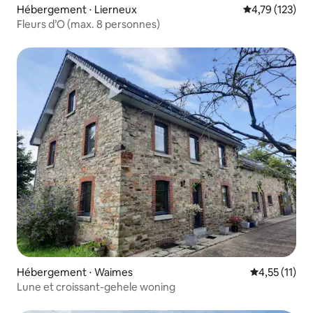
Hébergement ⋅ Lierneux
Évaluation moy
4,79 (123)
Fleurs d’O (max. 8 personnes)
Hébergement ⋅ Waimes
Évaluation m
4,55 (11)
Lune et croissant-gehele woning