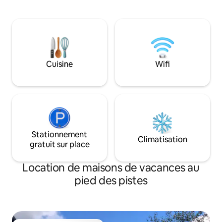
endroit confortable pour passer du
fanatique de la re
temps de qualité en famille ou des
forêt dans le jard
vacances actives dans la nature, vous
poche. Je recomm
serez bien chez nous. La maison est
amateurs de cour
située dans un endroit calme, à
s'y « perdre » une f
proximité des forêts, des réservoirs de
sûr également aux
Bütgenbach et Robertville et de
Cuisine
Wifi
nombreux sentiers de randonnée. Nous
n'autorisons pas les fêtes pour
respecter la tranquillité de nos voisins.
Stationnement
Climatisation
gratuit sur place
Location de maisons de vacances au
pied des pistes