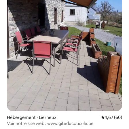
Hébergement ⋅ Lierneux
Évaluation mo
4,67 (60)
Voir notre site web : www.giteducoticule.be