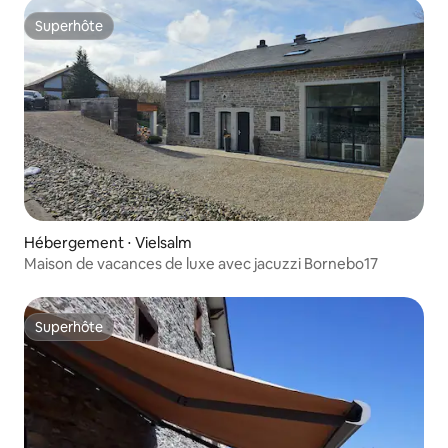
Superhôte
Superhôte
Hébergement ⋅ Vielsalm
Maison de vacances de luxe avec jacuzzi Bornebo17
Superhôte
Superhôte