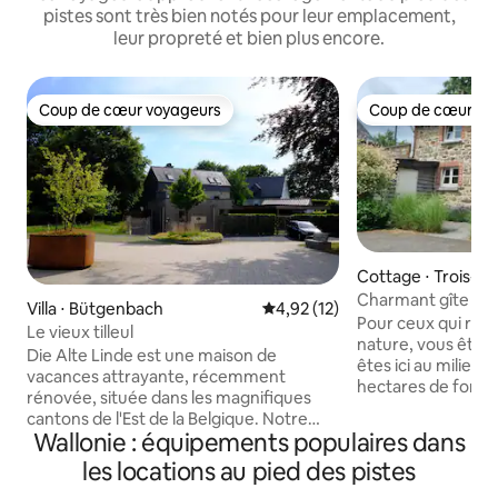
pistes sont très bien notés pour leur emplacement,
leur propreté et bien plus encore.
Coup de cœur voyageurs
Coup de cœur vo
Coup de cœur voyageurs
Coup de cœur vo
Cottage ⋅ Trois-Po
Charmant gîte pou
Villa ⋅ Bütgenbach
Évaluation moyenne sur la base
4,92 (12)
tranquillité et de l
Pour ceux qui rech
Le vieux tilleul
nature, vous êtes 
Die Alte Linde est une maison de
êtes ici au milieu 
vacances attrayante, récemment
hectares de forêt dans
rénovée, située dans les magnifiques
était autrefois une
cantons de l'Est de la Belgique. Notre
maintenant un gît
Wallonie : équipements populaires dans
maison est idéale pour les groupes
maison typique d
jusqu'à 12 personnes qui veulent profiter
les locations au pied des pistes
beaucoup d'intimi
de la paix. Que vous recherchiez un
du circuit de Formule 1. En 