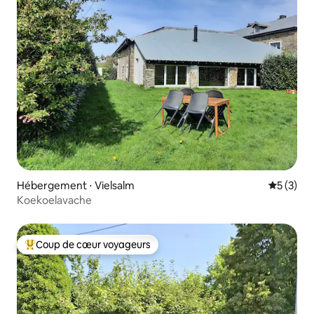
Hébergement ⋅ Vielsalm
Évaluatio
5 (3)
Koekoelavache
Coup de cœur voyageurs
Coups de cœur voyageurs les plus appréciés