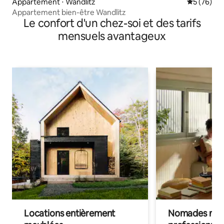
Appartement ⋅ Wandlitz
Évaluation
5 (76)
Appartement bien-être Wandlitz
Le confort d'un chez-soi et des tarifs
mensuels avantageux
Locations entièrement
Nomades num