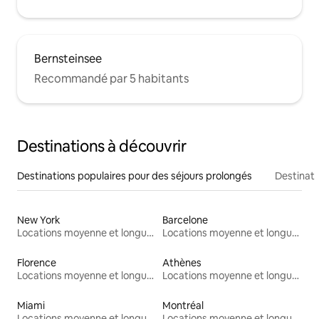
Bernsteinsee
Recommandé par 5 habitants
Destinations à découvrir
Destinations populaires pour des séjours prolongés
Destinati
New York
Barcelone
Locations moyenne et longue durée
Locations moyenne et longue durée
Florence
Athènes
Locations moyenne et longue durée
Locations moyenne et longue durée
Miami
Montréal
Locations moyenne et longue durée
Locations moyenne et longue durée