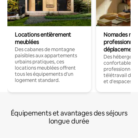
Locations entièrement
Nomades num
meublées
professionnel
déplacement
Des cabanes de montagne
paisibles aux appartements
Des hébergem
urbains pratiques, ces
confortables p
locations meublées offrent
professionnels
tous les équipements d'un
télétravail dis
logement standard.
et d'espaces de
Équipements et avantages des séjours
longue durée