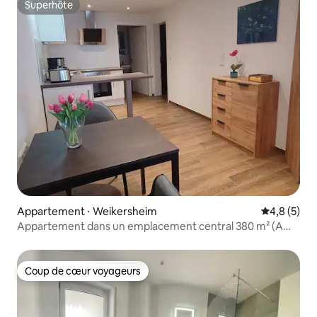
Superhôte
Superhôte
Appartement ⋅ Weikersheim
Évaluation 
4,8 (5)
Appartement dans un emplacement central 380 m² (Am
Fischbrunnen)
Coup de cœur voyageurs
Coup de cœur voyageurs