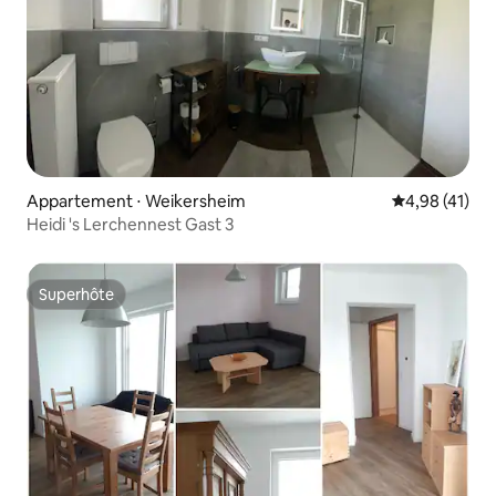
Appartement ⋅ Weikersheim
Évaluation mo
4,98 (41)
Heidi 's Lerchennest Gast 3
Superhôte
Superhôte