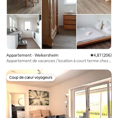
Appartement ⋅ Weikersheim
Évaluation moy
4,87 (206)
Appartement de vacances / location à court terme chez
Glücks
Coup de cœur voyageurs
Coup de cœur voyageurs