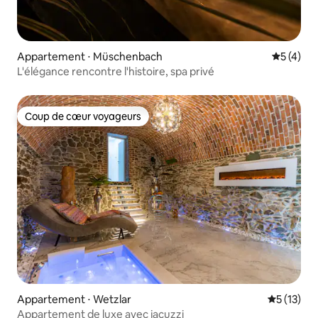
Appartement ⋅ Müschenbach
Évaluatio
5 (4)
L'élégance rencontre l'histoire, spa privé
Coup de cœur voyageurs
Coup de cœur voyageurs
Appartement ⋅ Wetzlar
Évaluation
5 (13)
Appartement de luxe avec jacuzzi