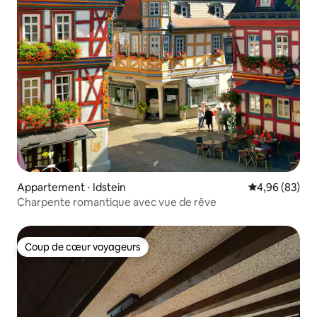
Appartement ⋅ Idstein
Évaluation mo
4,96 (83)
Charpente romantique avec vue de rêve
Coup de cœur voyageurs
Coup de cœur voyageurs