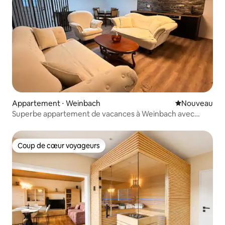
Appartement ⋅ Weinbach
Nouvel hébe
Nouveau
Superbe appartement de vacances à Weinbach avec
jacuzzi
Coup de cœur voyageurs
Coup de cœur voyageurs