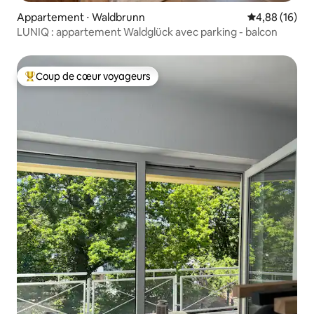
Appartement ⋅ Waldbrunn
Évaluation mo
4,88 (16)
LUNIQ : appartement Waldglück avec parking - balcon
Coup de cœur voyageurs
Coups de cœur voyageurs les plus appréciés