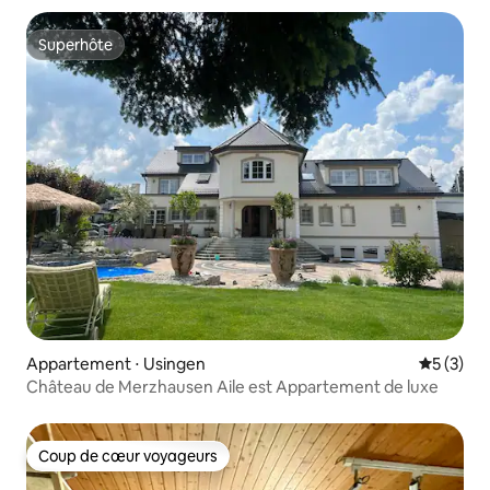
Superhôte
Superhôte
Appartement ⋅ Usingen
Évaluatio
5 (3)
Château de Merzhausen Aile est Appartement de luxe
Coup de cœur voyageurs
Coup de cœur voyageurs