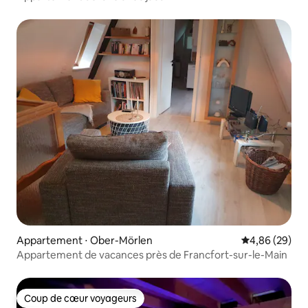
Appartement ⋅ Ober-Mörlen
Évaluation mo
4,86 (29)
Appartement de vacances près de Francfort-sur-le-Main
Coup de cœur voyageurs
Coup de cœur voyageurs