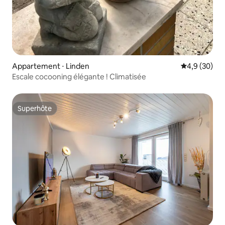
Appartement ⋅ Linden
Évaluation m
4,9 (30)
Escale cocooning élégante ! Climatisée
Superhôte
Superhôte