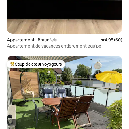
Appartement ⋅ Braunfels
Évaluation mo
4,95 (60)
Appartement de vacances entièrement équipé
Coup de cœur voyageurs
Coups de cœur voyageurs les plus appréciés