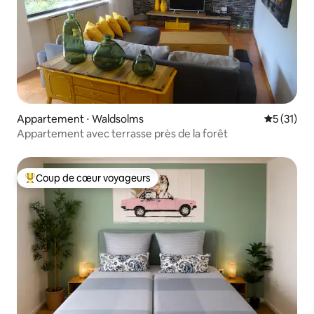
Appartement ⋅ Waldsolms
Évaluation
5 (31)
Appartement avec terrasse près de la forêt
Coup de cœur voyageurs
Coups de cœur voyageurs les plus appréciés