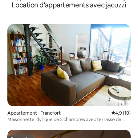
Location d'appartements avec jacuzzi
Appartement ⋅ Francfort
Évaluation m
4,9 (10)
Maisonnette idyllique de 2 chambres avec terrasse de
100 m à côté du parc