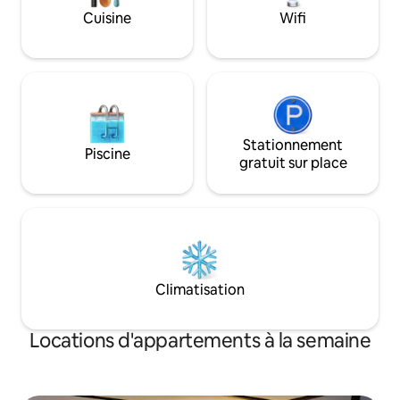
satellite. Pour les
Cuisine
Wifi
région du Rhin-Ma
le Taunus, les visi
commerciales ou
pour les installate
Stationnement
Piscine
gratuit sur place
Climatisation
Locations d'appartements à la semaine