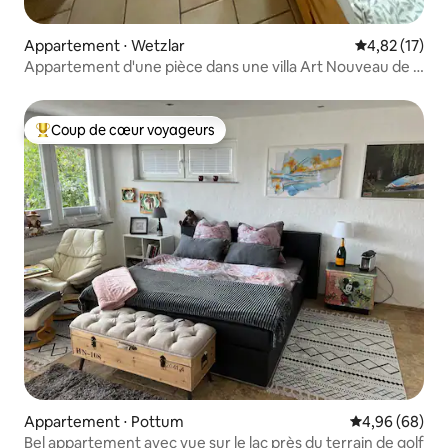
Appartement ⋅ Wetzlar
Évaluation mo
4,82 (17)
Appartement d'une pièce dans une villa Art Nouveau de la
vieille ville
Coup de cœur voyageurs
Coups de cœur voyageurs les plus appréciés
Appartement ⋅ Pottum
Évaluation mo
4,96 (68)
Bel appartement avec vue sur le lac près du terrain de golf