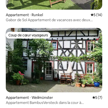
Appartement ⋅ Runkel
Évaluation
5 (14)
Gabor de Sol Appartement de vacances avec deux
chambres à coucher
Coup de cœur voyageurs
Coup de cœur voyageurs
Appartement ⋅ Weilmünster
Évaluatio
5 (7)
Appartement BambusVersteck dans la cour à
colombages