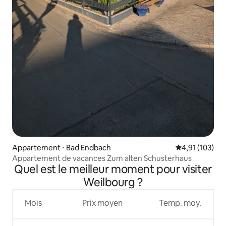
Appartement ⋅ Bad Endbach
Évaluation moy
4,91 (103)
Appartement de vacances Zum alten Schusterhaus
Quel est le meilleur moment pour visiter
Weilbourg ?
Mois
Prix moyen
Temp. moy.