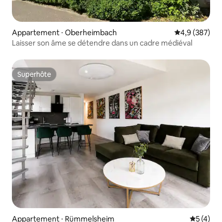
Appartement ⋅ Oberheimbach
Évaluation mo
4,9 (387)
Laisser son âme se détendre dans un cadre médiéval
Superhôte
Superhôte
Appartement ⋅ Rümmelsheim
Évaluatio
5 (4)