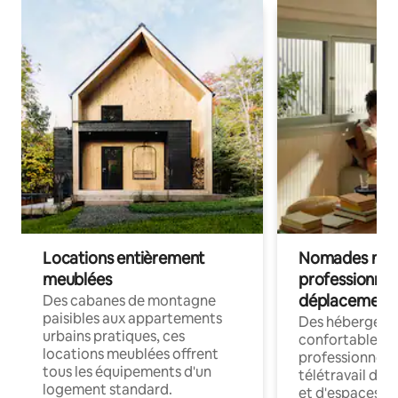
Locations entièrement
Nomades num
meublées
professionnel
déplacement
Des cabanes de montagne
paisibles aux appartements
Des hébergem
urbains pratiques, ces
confortables p
locations meublées offrent
professionnels
tous les équipements d'un
télétravail dis
logement standard.
et d'espaces de