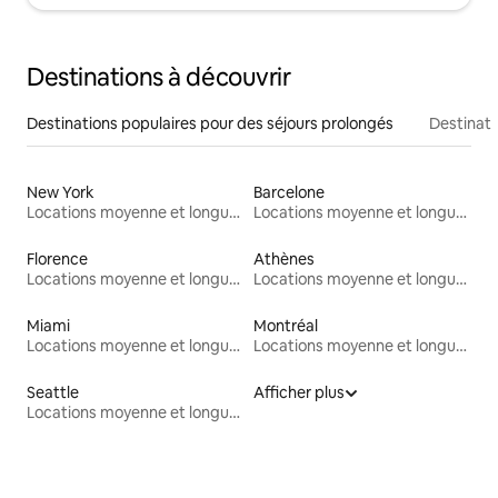
Destinations à découvrir
Destinations populaires pour des séjours prolongés
Destinati
New York
Barcelone
Locations moyenne et longue durée
Locations moyenne et longue durée
Florence
Athènes
Locations moyenne et longue durée
Locations moyenne et longue durée
Miami
Montréal
Locations moyenne et longue durée
Locations moyenne et longue durée
Seattle
Afficher plus
Locations moyenne et longue durée