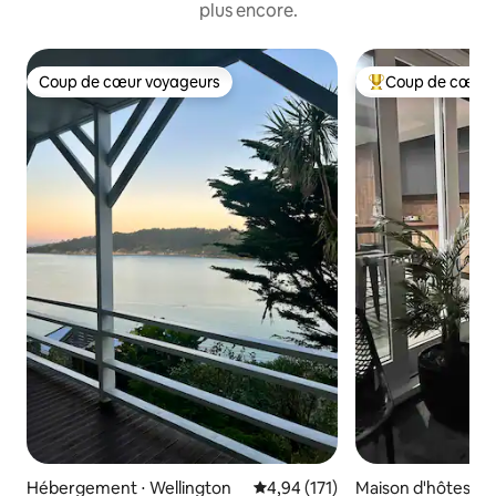
plus encore.
Coup de cœur voyageurs
Coup de cœur 
Coup de cœur voyageurs
Coups de cœur vo
Hébergement ⋅ Wellington
Évaluation moyenne sur la base 
4,94 (171)
Maison d'hôtes ⋅ W