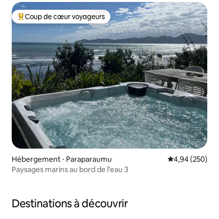
Coup de cœur voyageurs
Coups de cœur voyageurs les plus appréciés
Hébergement ⋅ Paraparaumu
Évaluation moy
4,94 (250)
Paysages marins au bord de l'eau 3
Destinations à découvrir