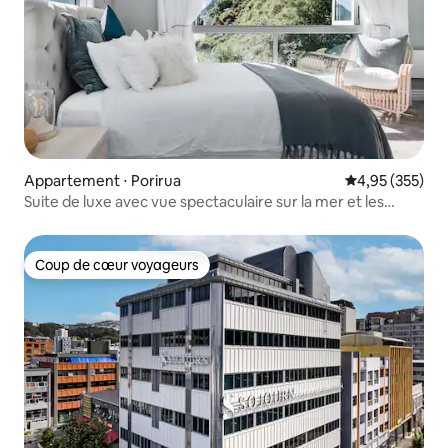
Appartement ⋅ Porirua
Évaluation moy
4,95 (355)
Suite de luxe avec vue spectaculaire sur la mer et les
couchers de soleil
Coup de cœur voyageurs
Coup de cœur voyageurs