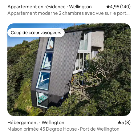
Appartement en résidence ⋅ Wellington
Évaluation moy
4,95 (140)
Appartement moderne 2 chambres avec vue sur le port,
balcon
Coup de cœur voyageurs
Coup de cœur voyageurs
Hébergement ⋅ Wellington
Évaluatio
5 (8)
Maison primée 45 Degree House · Port de Wellington