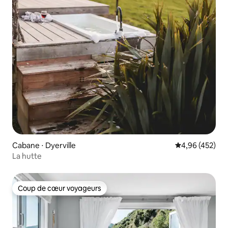
Cabane ⋅ Dyerville
Évaluation moy
4,96 (452)
La hutte
Coup de cœur voyageurs
Coup de cœur voyageurs