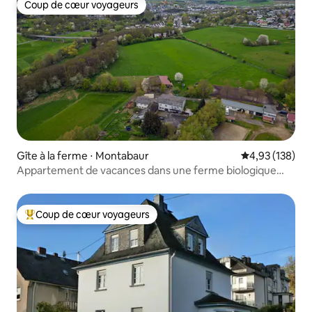
Coup de cœur voyageurs
Coup de cœur voyageurs
Gîte à la ferme ⋅ Montabaur
Évaluation moy
4,93 (138)
Appartement de vacances dans une ferme biologique
jusqu'à 5 personnes
Coup de cœur voyageurs
Coups de cœur voyageurs les plus appréciés