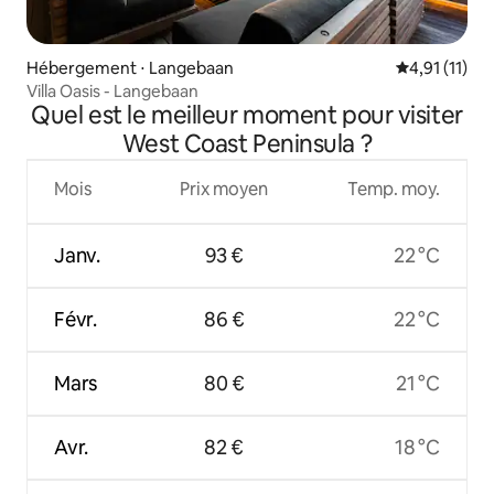
Hébergement ⋅ Langebaan
Évaluation m
4,91 (11)
Villa Oasis - Langebaan
Quel est le meilleur moment pour visiter
West Coast Peninsula ?
Mois
Prix moyen
Temp. moy.
Janv.
93 €
22 °C
Févr.
86 €
22 °C
Mars
80 €
21 °C
Avr.
82 €
18 °C