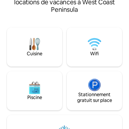
locations de vacances à West Coast
SuperSport et Kykn
prolongées. Maintenu impeccablement
garage double et u
Peninsula
propre et bien rangé. Il dispose de 2 lits,
quatre chambres d
2 salles de bains, d'une cuisine
de bains attenant
entièrement équipée, d'un petit patio
chambre dispose de
avec braai Weber au gaz, d'une
privée. Une cuisine
télévision connectée (Netflix) et d'une
les trois salons su
connexion Wi-Fi par fibre optique. Mais
enfants de 10 ans e
pour cela, le logement est basique,
bienvenus. Interdi
exactement comme nous l'aimons pour
d'amener des ani
Cuisine
Wifi
une escapade en famille à la plage. Il
d'organiser des e
vous suffit d'arriver et de vous détendre.
garçon.
Stationnement
Piscine
gratuit sur place