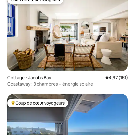
Coup de cœur voyageurs
Cottage ⋅ Jacobs Bay
Évaluation moy
4,97 (151)
Coastaway : 3 chambres + énergie solaire
Coup de cœur voyageurs
Coups de cœur voyageurs les plus appréciés