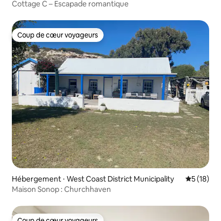
Cottage C – Escapade romantique
Coup de cœur voyageurs
Coup de cœur voyageurs
Hébergement ⋅ West Coast District Municipality
Évaluation
5 (18)
Maison Sonop : Churchhaven
Coup de cœur voyageurs