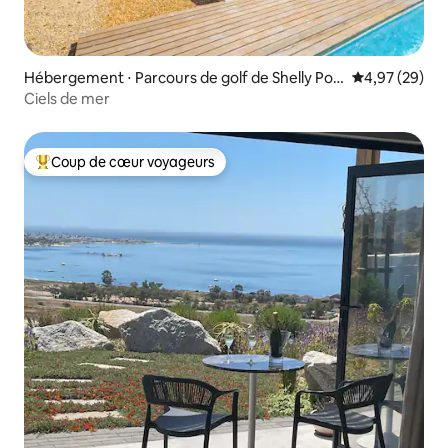
Hébergement ⋅ Parcours de golf de Shelly Poi
Évaluation mo
4,97 (29)
nt
Ciels de mer
Coup de cœur voyageurs
Coups de cœur voyageurs les plus appréciés