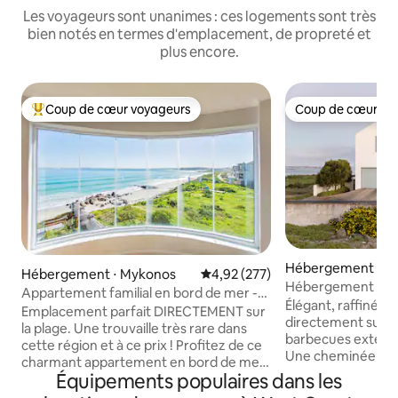
Les voyageurs sont unanimes : ces logements sont très
bien notés en termes d'emplacement, de propreté et
plus encore.
Coup de cœur voyageurs
Coup de cœur vo
Coups de cœur voyageurs les plus appréciés
Coup de cœur vo
Hébergement ⋅ Pa
Hébergement ⋅ Mykonos
Évaluation moyenne sur la base 
4,92 (277)
Hébergement ind
Appartement familial en bord de mer -
Paternoster
Élégant, raffiné et
Accès direct à la plage.
Emplacement parfait DIRECTEMENT sur
directement sur la 
la plage. Une trouvaille très rare dans
barbecues extérieu
cette région et à ce prix ! Profitez de ce
Une cheminée à b
charmant appartement en bord de mer
d'agréables soirées
Équipements populaires dans les
de 2 chambres et 2 salles de bain pour un
équipements comp
court séjour ou des vacances