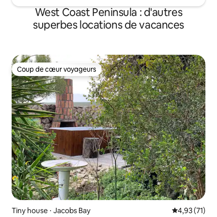
West Coast Peninsula : d'autres
superbes locations de vacances
Coup de cœur voyageurs
Coup de cœur voyageurs
Tiny house ⋅ Jacobs Bay
Évaluation mo
4,93 (71)