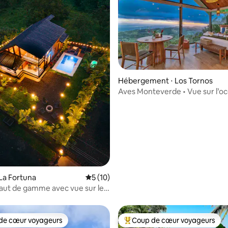
Hébergement ⋅ Los Tornos
Aves Monteverde • Vue sur l’oc
 la base de 84 commentaires : 4,99 sur 5
Jacuzzi privé
La Fortuna
Évaluation moyenne sur la base de 10 co
5 (10)
ut de gamme avec vue sur le
Zibâ Lodge
de cœur voyageurs
Coup de cœur voyageurs
 cœur voyageurs les plus appréciés
Coups de cœur voyageurs les p