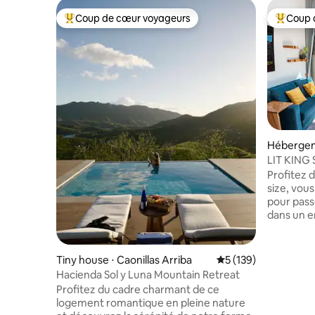
Coup de cœur voyageurs
Coup 
Coups de cœur voyageurs les plus appréciés
Coups de
Hébergem
LIT KING S
espaces ve
Profitez 
size, vou
pour passe
dans un e
vous vous 
des cent
restaurant
Tiny house ⋅ Caonillas Arriba
Évaluation moyenne 
5 (139)
impressio
Hacienda Sol y Luna Mountain Retreat
fabriqué à
Profitez du cadre charmant de ce
architect
logement romantique en pleine nature
espaces h