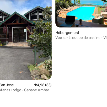
Hébergement
Vue sur la queue de baleine • Vi
e sur la base de 7 commentaires : 5 sur 5
vue sur l’océan • Coucher du sol
San José
Évaluation moyenne sur la base de 83 commen
4,98 (83)
ntañas Lodge - Cabane Ámbar