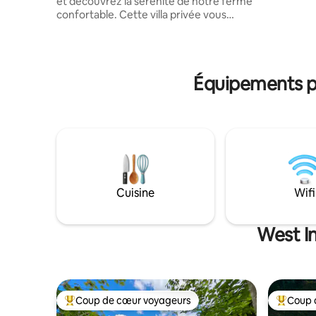
et découvrez la sérénité de notre ferme
L'apparte
confortable. Cette villa privée vous
confortab
enveloppe dans un environnement
qui laisse
agréable et paisible avec des montagnes
offrent un
majestueuses tout autour. La maison est
la campa
entièrement équipée pour votre
Équipements po
confort. Elle est idéale pour les couples à
la recherche d'une belle escapade ou
tout simplement pour se reconnecter
avec soi-même et la nature. Elle est
située sur un magnifique domaine
tropical privé de 3 acres avec piscine
privée. Située à Villalba, Porto Rico, à
seulement 50 minutes de l'aéroport de
Ponce.
Cuisine
Wifi
West In
Coup de cœur voyageurs
Coup 
Coups de cœur voyageurs les plus appréciés
Coups de