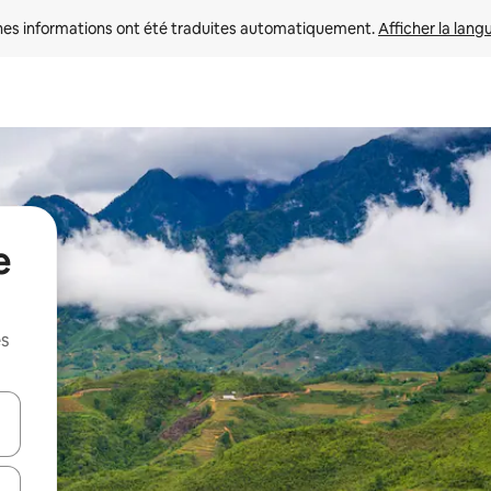
nes informations ont été traduites automatiquement. 
Afficher la lang
e
es
hes vers le haut et vers le bas pour les parcourir ou en appuyant et en fai