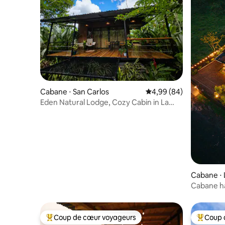
Cabane ⋅ San Carlos
Évaluation moyenne sur
4,99 (84)
Eden Natural Lodge, Cozy Cabin in La
Fortuna
Cabane ⋅ 
Cabane ha
volcan | 
Coup de cœur voyageurs
Coup 
Coups de cœur voyageurs les plus appréciés
Coups de