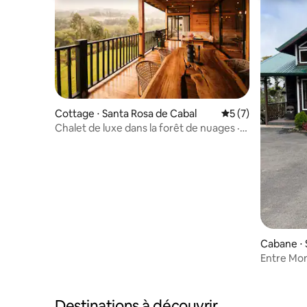
Cottage ⋅ Santa Rosa de Cabal
Évaluation moyenn
5 (7)
Chalet de luxe dans la forêt de nuages ·
Observation des oiseaux · Rivière
Cabane ⋅ 
Entre Mo
Destinations à découvrir