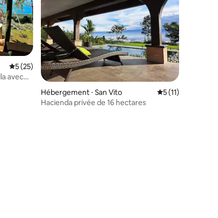
Évaluation moyenne sur la base de 25 commentaires : 5 sur 5
5 (25)
lla avec
eil
Hébergement ⋅ San Vito
Évaluation moyenn
5 (11)
Hacienda privée de 16 hectares
taires : 4,98 sur 5