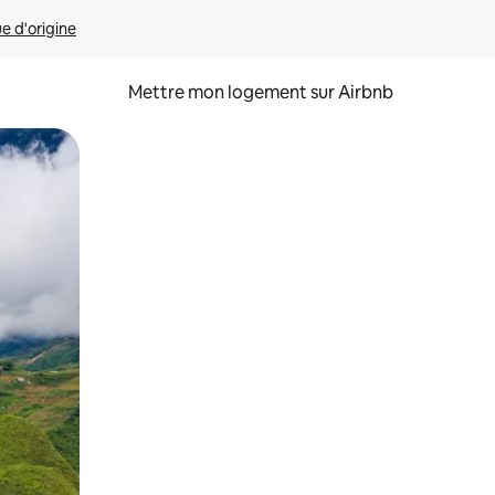
ue d'origine
Mettre mon logement sur Airbnb
sant glisser.