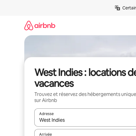
Aller
Certai
directement
au
contenu
West Indies : locations d
vacances
Trouvez et réservez des hébergements uniqu
sur Airbnb
Adresse
Lorsque les résultats s'affichent, utilisez les flèc
Arrivée