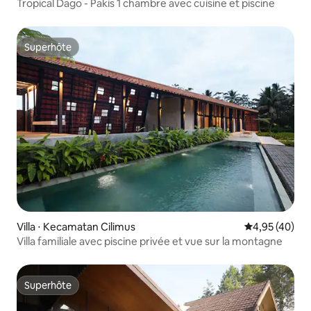
Tropical Dago - Pakis 1 chambre avec cuisine et piscine
Superhôte
Superhôte
Villa ⋅ Kecamatan Cilimus
Évaluation mo
4,95 (40)
Villa familiale avec piscine privée et vue sur la montagne
Superhôte
Superhôte