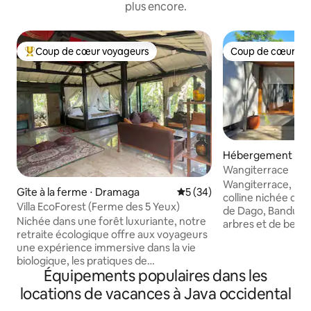
plus encore.
Coup de cœur voyageurs
Coup de cœur vo
Coups de cœur voyageurs les plus appréciés
Coup de cœur vo
Hébergement ⋅ C
Wangiterrace
Wangiterrace, une 
Gîte à la ferme ⋅ Dramaga
Évaluation moyenne sur la b
5 (34)
colline nichée dan
Villa EcoForest (Ferme des 5 Yeux)
de Dago, Bandung
Nichée dans une forêt luxuriante, notre
arbres et de beauté
retraite écologique offre aux voyageurs
matins brumeux, de 
une expérience immersive dans la vie
montagne et un climat f
biologique, les pratiques de
profitiez d'une mat
Équipements populaires dans les
permaculture et un environnement
terrasse ou que vo
naturel florissant. Découvrez nos offres
et les sentiers nat
locations de vacances à Java occidental
de la forêt à la table avec des aliments
WangiTerrace est 