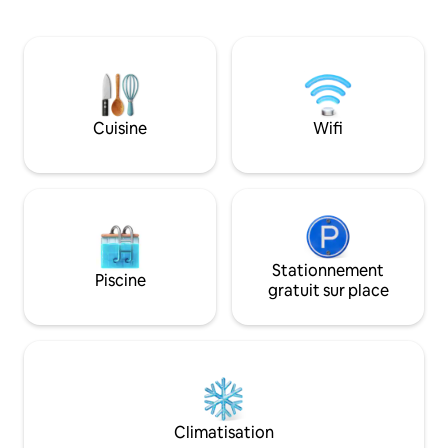
biologiques fraîchement cultivés,
et la connexion av
renouez avec la nature grâce à des
pour les familles, 
programmes éducatifs guidés et
groupes, notre vill
respirez la tranquillité d'un mode de vie
dans l'un des quart
sain et durable. Que vous soyez ici pour
pittoresques de 
vous détendre, apprendre ou
simplement vous imprégner de la
Cuisine
Wifi
beauté de la forêt, c'est votre escapade
parfaite dans l'étreinte de la nature.
Stationnement
Piscine
gratuit sur place
Climatisation