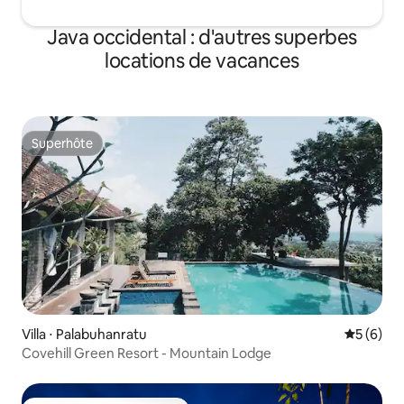
Java occidental : d'autres superbes
locations de vacances
Superhôte
Superhôte
Villa ⋅ Palabuhanratu
Évaluatio
5 (6)
Covehill Green Resort - Mountain Lodge