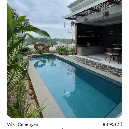
Villa ⋅ Cimenyan
Évaluation mo
4,95 (21)