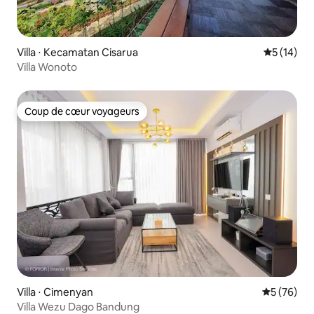
Villa ⋅ Kecamatan Cisarua
Évaluation
5 (14)
Villa Wonoto
Coup de cœur voyageurs
Coup de cœur voyageurs
Villa ⋅ Cimenyan
Évaluation
5 (76)
Villa Wezu Dago Bandung