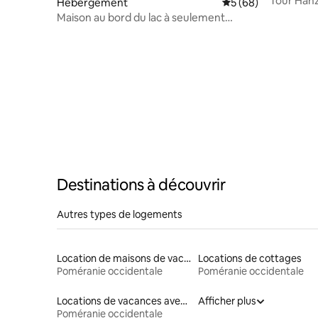
Tour Hanz
Hébergement
Évaluation moyenne 
5 (68)
Maison au bord du lac à seulement
120 km de Berlin
Destinations à découvrir
Autres types de logements
Location de maisons de vacances
Locations de cottages
Poméranie occidentale
Poméranie occidentale
Locations de vacances avec piscine
Afficher plus
Poméranie occidentale