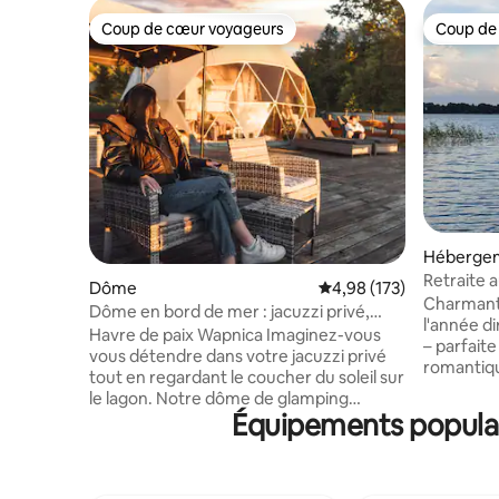
Coup de cœur voyageurs
Coup de
Coup de cœur voyageurs
Coup de
Héberge
Retraite a
Dôme
Évaluation moyenne sur
4,98 (173)
bateau à
Charmant
Dôme en bord de mer : jacuzzi privé,
l'année d
sauna, coucher de soleil
Havre de paix Wapnica Imaginez-vous
– parfait
vous détendre dans votre jacuzzi privé
romantiq
tout en regardant le coucher du soleil sur
autour du
le lagon. Notre dôme de glamping
et chauff
Équipements populai
romantique est un endroit romantique
saison. Le
dans la nature avec une vue imprenable
calme, v
sur l'eau. Vous pouvez utiliser le sauna, le
sans bate
jacuzzi, la terrasse avec vue sur le
bateau à 