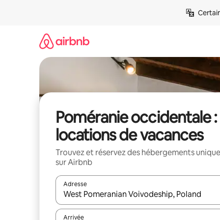
Aller
Certai
directement
au
contenu
Poméranie occidentale :
locations de vacances
Trouvez et réservez des hébergements uniqu
sur Airbnb
Adresse
Lorsque les résultats s'affichent, utilisez les flèc
Arrivée