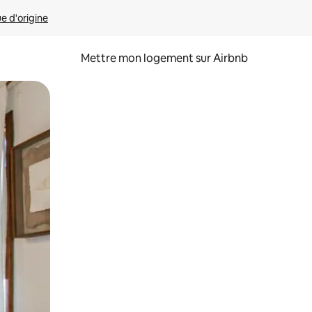
ue d'origine
Mettre mon logement sur Airbnb
sant glisser.