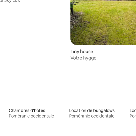
a Sky Lux
sur la base de 68 commentaires : 5 sur 5
Tiny house
Votre hygge
Chambres d'hôtes
Location de bungalows
Poméranie occidentale
Poméranie occidentale
Pom