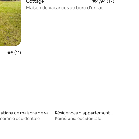
Cottage
Évaluation moyenne su
4,94 (17)
Maison de vacances au bord d'un lac
avec ponton privé
Évaluation moyenne sur la base de 11 commentaires : 5 sur 5
5 (11)
Locations de maisons de vacances
Résidences d'appartements en location
éranie occidentale
Poméranie occidentale