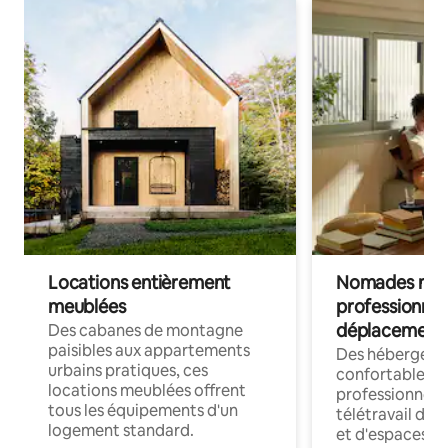
Locations entièrement
Nomades num
meublées
professionnel
déplacement
Des cabanes de montagne
paisibles aux appartements
Des hébergem
urbains pratiques, ces
confortables p
locations meublées offrent
professionnels
tous les équipements d'un
télétravail dis
logement standard.
et d'espaces de