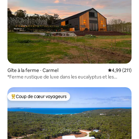
Gîte à la ferme ⋅ Carmel
Évaluation moy
4,99 (211)
*Ferme rustique de luxe dans les eucalyptus et les
pruniers*
Coup de cœur voyageurs
Coups de cœur voyageurs les plus appréciés