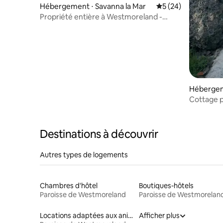
Hébergement ⋅ Savanna la Mar
Évaluation moyenne 
5 (24)
Propriété entière à Westmoreland -
« Something Blue »
Hébergeme
Cottage p
de mer
Destinations à découvrir
Autres types de logements
Chambres d'hôtel
Boutiques-hôtels
Paroisse de Westmoreland
Paroisse de Westmorelan
Locations adaptées aux animaux
Afficher plus