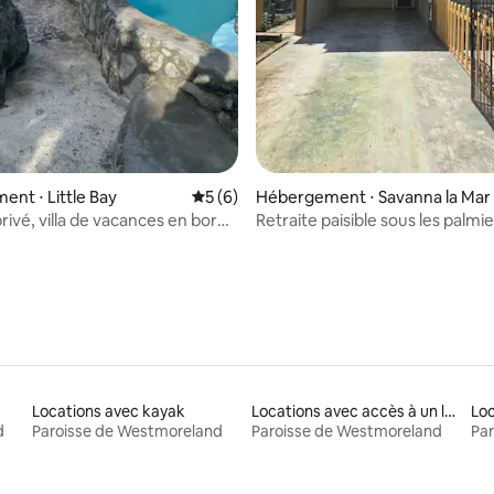
sur la base de 24 commentaires : 5 sur 5
nt ⋅ Little Bay
Évaluation moyenne sur la base de 6 co
5 (6)
Hébergement ⋅ Savanna la Mar
rivé, villa de vacances en bord
Retraite paisible sous les palmie
Locations avec kayak
Locations avec accès à un lac
Loc
d
Paroisse de Westmoreland
Paroisse de Westmoreland
Pa