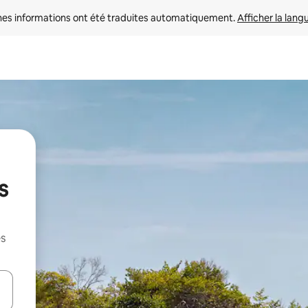
nes informations ont été traduites automatiquement. 
Afficher la lang
s
es
hes vers le haut et vers le bas pour les parcourir ou en appuyant et en fai