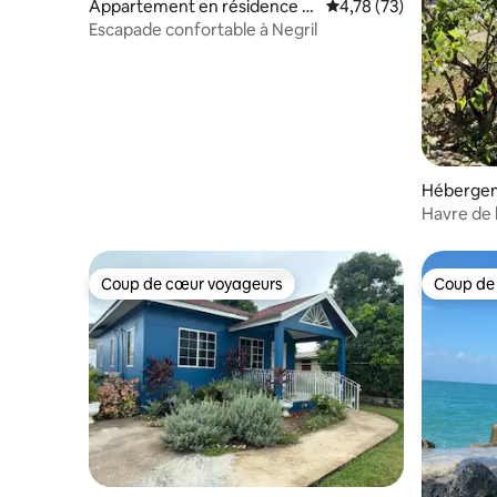
Appartement en résidence ⋅
Évaluation moyenne su
4,78 (73)
Negril
Escapade confortable à Negril
Hébergem
Havre de 
Coup de cœur voyageurs
Coup de
Coup de cœur voyageurs
Coup de