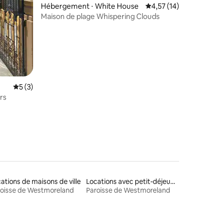
Hébergement ⋅ White House
Évaluation moyenne su
4,57 (14)
Maison de plage Whispering Clouds
mmentaires : 5 sur 5
Évaluation moyenne sur la base de 3 commentaires : 5 sur 5
5 (3)
rs
ations de maisons de ville
Locations avec petit-déjeuner
roisse de Westmoreland
Paroisse de Westmoreland