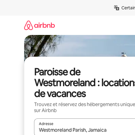
Aller
Certai
directement
au
contenu
Paroisse de
Westmoreland : location
de vacances
Trouvez et réservez des hébergements uniqu
sur Airbnb
Adresse
Lorsque les résultats s'affichent, utilisez les flèc