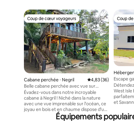
Coup de cœur voyageurs
Coup de
Coup de cœur voyageurs
Coup de
Hébergeme
Escape ga
Cabane perchée ⋅ Negril
Évaluation moyenne sur
4,83 (36)
Détendez
Belle cabane perchée avec vue sur
West Isle
l'océan
Évadez-vous dans notre incroyable
parfaitem
cabane à Negril ! Niché dans la nature
et Savanna
avec une vue imprenable sur l'océan, ce
une pisci
joyau en bois et en chaume dispose d'un
avec la po
Équipements populaire
aménagement ouvert, d'une cuisine,
pour des 
d'un salon et d'un coin repas. La chambre
seulement
principale dispose d'un lit double et d'une
Jamwest, 
salle de bains privative, tandis que le loft