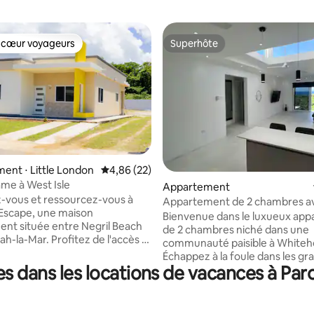
 cœur voyageurs
Superhôte
 cœur voyageurs
Superhôte
nt ⋅ Little London
Évaluation moyenne sur la base de 22 commen
4,86 (22)
me à West Isle
 la base de 36 commentaires : 4,83 sur 5
Appartement
-vous et ressourcez-vous à
Appartement de 2 chambres a
 Escape, une maison
balcon et vue sur la mer à Whi
Bienvenue dans le luxueux ap
ent située entre Negril Beach
de 2 chambres niché dans une
h-la-Mar. Profitez de l'accès à
communauté paisible à Whiteh
ne communautaire partagée,
Échappez à la foule dans les gr
ssibilité de réserver l'espace
s dans les locations de vacances à Pa
villes et plongez dans l'ambian
rassemblements intimes. À
somptueuse de la cour arrière d
 5 minutes du parc d'aventure
piscine ensoleillée tout en étan
qui propose des VTT, des
proximité de nombreuses attra