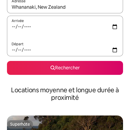
Adresse
Lorsque les résultats s'affichent, utilisez les flèches vers le hau
Arrivée
Départ
Rechercher
Locations moyenne et longue durée à
proximité
Superhôte
Superhôte