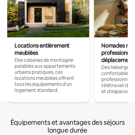
Locations entièrement
Nomades num
meublées
professionnel
déplacement
Des cabanes de montagne
paisibles aux appartements
Des hébergem
urbains pratiques, ces
confortables p
locations meublées offrent
professionnels
tous les équipements d'un
télétravail dis
logement standard.
et d'espaces de
Équipements et avantages des séjours
longue durée