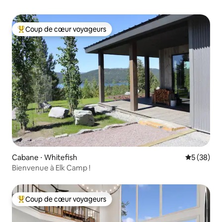
Coup de cœur voyageurs
Coups de cœur voyageurs les plus appréciés
Cabane ⋅ Whitefish
Évaluation
5 (38)
Bienvenue à Elk Camp !
Coup de cœur voyageurs
Coups de cœur voyageurs les plus appréciés