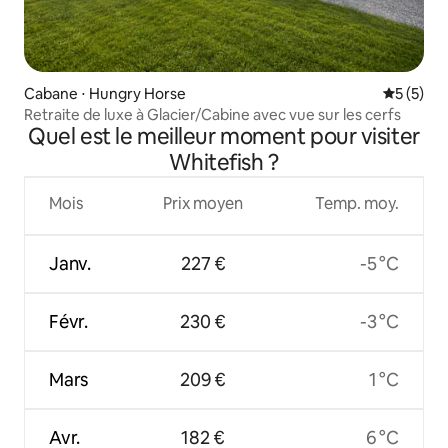
Cabane ⋅ Hungry Horse
Évaluatio
5 (5)
Retraite de luxe à Glacier/Cabine avec vue sur les cerfs
Quel est le meilleur moment pour visiter
Whitefish ?
Mois
Prix moyen
Temp. moy.
Janv.
227 €
-5 °C
Févr.
230 €
-3 °C
Mars
209 €
1 °C
Avr.
182 €
6 °C