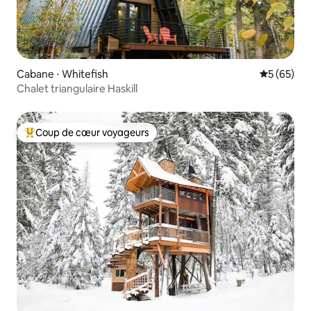
Cabane ⋅ Whitefish
Évaluation
5 (65)
Chalet triangulaire Haskill
Coup de cœur voyageurs
Coups de cœur voyageurs les plus appréciés