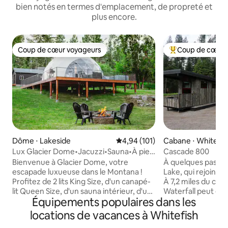
bien notés en termes d'emplacement, de propreté et
plus encore.
Coup de cœur voyageurs
Coup de cœur 
Coup de cœur voyageurs
Coups de cœur vo
Dôme ⋅ Lakeside
Évaluation moyenne sur la base 
4,94 (101)
Cabane ⋅ Whitefis
Lux Glacier Dome•Jacuzzi•Sauna•À pied
Cascade 800
du lac Flathead
Bienvenue à Glacier Dome, votre
À quelques pas du
escapade luxueuse dans le Montana !
Lake, qui rejoint l
Profitez de 2 lits King Size, d'un canapé-
À 7,2 miles du cent
lit Queen Size, d'un sauna intérieur, d'un
Waterfall peut êtr
Équipements populaires dans les
jacuzzi, d'un feu de camp, d'un cornhole,
individuellement 
d'une télévision, d'une salle de bain
avec son chalet vo
locations de vacances à Whitefish
complète, d'une kitchenette, d'un lave-
un logement de 2 