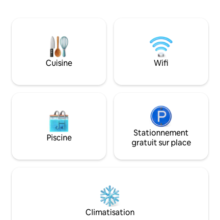
linge/sèche-linge et d'une connexion
de bain si les deux
Wi-Fi rapide. À quelques pas de Flathead
disponibles. Désolé, pas d'animaux de
Lake, Tamarack Brewing, Lift Coffee, et
compagnie !! Ski d
plus encore. Restez au chaud toute
chalet, de nombre
l'année avec les mini-splits CVC. Que
région, le lac Murr
vous sirotiez un café sur la terrasse en
planches à pagaie.
regardant les cerfs se promener ou que
Whitefish étant t
Cuisine
Wifi
vous vous détendiez dans le jacuzzi
apprécierez la tran
après une randonnée dans le parc
d'hiver est magnif
national de Glacier, votre séjour sera
partout à Whitefis
rempli de moments inoubliables.
Stationnement
Piscine
gratuit sur place
Climatisation