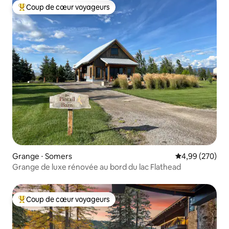
Coup de cœur voyageurs
Coups de cœur voyageurs les plus appréciés
Grange ⋅ Somers
Évaluation moy
4,99 (270)
Grange de luxe rénovée au bord du lac Flathead
Coup de cœur voyageurs
Coups de cœur voyageurs les plus appréciés