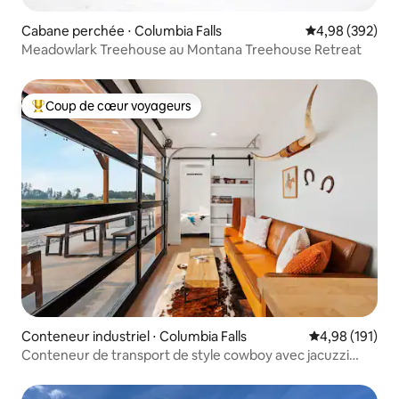
Cabane perchée ⋅ Columbia Falls
Évaluation moy
4,98 (392)
Meadowlark Treehouse au Montana Treehouse Retreat
Coup de cœur voyageurs
Coups de cœur voyageurs les plus appréciés
Conteneur industriel ⋅ Columbia Falls
Évaluation moy
4,98 (191)
Conteneur de transport de style cowboy avec jacuzzi
privé