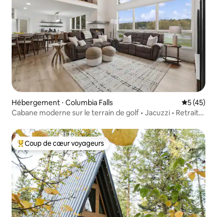
Hébergement ⋅ Columbia Falls
Évaluation
5 (45)
Cabane moderne sur le terrain de golf • Jacuzzi • Retraite
familiale
Coup de cœur voyageurs
Coups de cœur voyageurs les plus appréciés