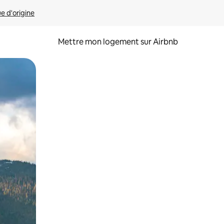
ue d'origine
Mettre mon logement sur Airbnb
sant glisser.