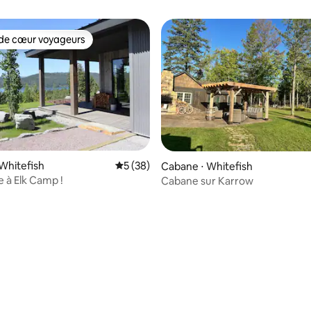
de cœur voyageurs
 cœur voyageurs les plus appréciés
Whitefish
Évaluation moyenne sur la base de 38 co
5 (38)
Cabane ⋅ Whitefish
 à Elk Camp !
Cabane sur Karrow
 la base de 34 commentaires : 4,85 sur 5