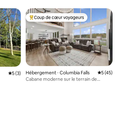
Coup de cœur voyageurs
Coups de cœur voyageurs les plus appréciés
Hébergement ⋅ Columbia Falls
Évaluation moyenne
5 (45)
mmentaires : 5 sur 5
Évaluation moyenne sur la base de 3 commentaires : 5 sur 5
5 (3)
Cabane moderne sur le terrain de
golf • Jacuzzi • Retraite familiale