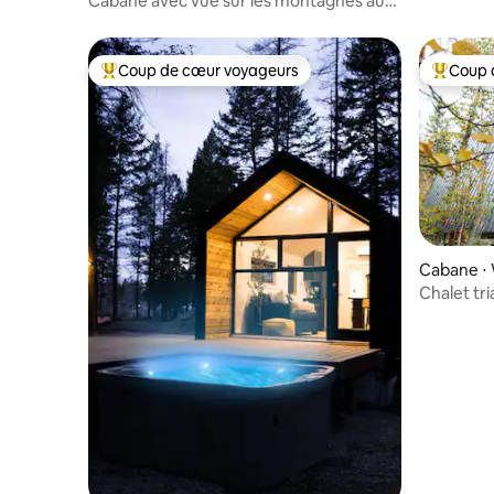
Cabane avec vue sur les montagnes au
coucher du soleil
Coup de cœur voyageurs
Coup 
Coups de cœur voyageurs les plus appréciés
Coups de
Cabane ⋅ 
Chalet tri