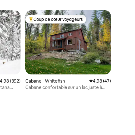
Coup de cœur voyageurs
lus appréciés
Coups de cœur voyageurs les plus appréciés
mentaires : 5 sur 5
valuation moyenne sur la base de 392 commentaires : 4,98 sur 5
4,98 (392)
Cabane ⋅ Whitefish
Évaluation moyenne su
4,98 (47)
tana
Cabane confortable sur un lac juste à
l'extérieur de Whitefish