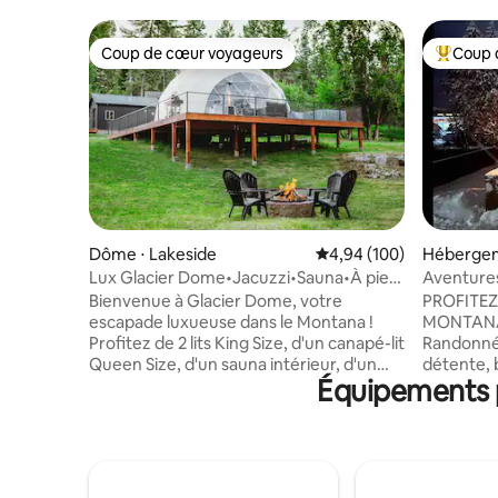
Coup de cœur voyageurs
Coup 
Coup de cœur voyageurs
Coups de
Dôme ⋅ Lakeside
Évaluation moyenne sur 
4,94 (100)
Hébergem
Lux Glacier Dome•Jacuzzi•Sauna•À pied
Aventure
du lac Flathead
Bienvenue à Glacier Dome, votre
PROFITEZ 
escapade luxueuse dans le Montana !
MONTANA 
Profitez de 2 lits King Size, d'un canapé-lit
Randonnée
Queen Size, d'un sauna intérieur, d'un
détente, 
Équipements p
jacuzzi, d'un feu de camp, d'un cornhole,
propre jac
d'une télévision, d'une salle de bain
quelques 
complète, d'une kitchenette, d'un lave-
Whitefish 
linge/sèche-linge et d'une connexion Wi-
de Whitef
Fi rapide. À quelques pas de Flathead
voiture du
Lake, Tamarack Brewing, Lift Coffee, et
min à pie