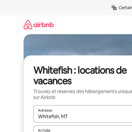
Aller
Certai
directement
au
contenu
Whitefish : locations de
vacances
Trouvez et réservez des hébergements uniqu
sur Airbnb
Adresse
Lorsque les résultats s'affichent, utilisez les flèc
Arrivée