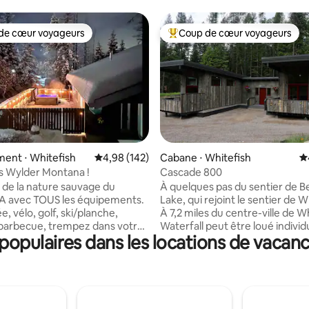
de cœur voyageurs
Coup de cœur voyageurs
 cœur voyageurs les plus appréciés
Coups de cœur voyageurs les p
la base de 100 commentaires : 4,94 sur 5
ent ⋅ Whitefish
Évaluation moyenne sur la base de 142 commen
4,98 (142)
Cabane ⋅ Whitefish
É
s Wylder Montana !
Cascade 800
de la nature sauvage du
À quelques pas du sentier de B
avec TOUS les équipements.
Lake, qui rejoint le sentier de W
, vélo, golf, ski/planche,
À 7,2 miles du centre-ville de W
barbecue, trempez dans votre
Waterfall peut être loué indivi
opulaires dans les locations de vacanc
uzzi ! Quartier privé situé à
ou en combinaison avec son ch
MINUTES du centre-ville de
voisin, Hollywood, pour un log
! À 8 miles de la station de ski
2 chambres et 2 salles de bain s
ish Mountain, à 30 min en
chalets sont disponibles. Désolé, pas
 parc national de Glacier, à 10
d'animaux de compagnie !! Ski 
d de la plage de Whitefish. Nous
depuis le chalet, de nombreux 