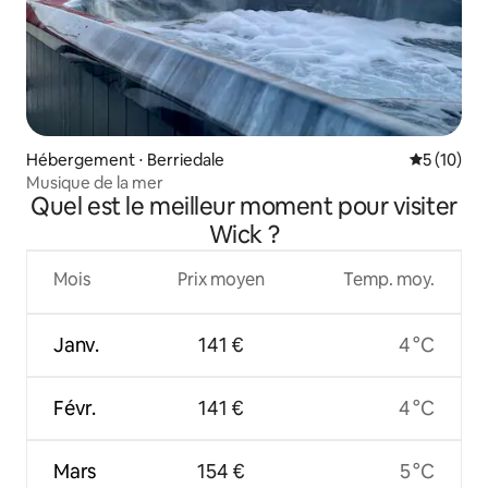
Hébergement ⋅ Berriedale
Évaluation
5 (10)
Musique de la mer
Quel est le meilleur moment pour visiter
Wick ?
Mois
Prix moyen
Temp. moy.
Janv.
141 €
4 °C
Févr.
141 €
4 °C
Mars
154 €
5 °C