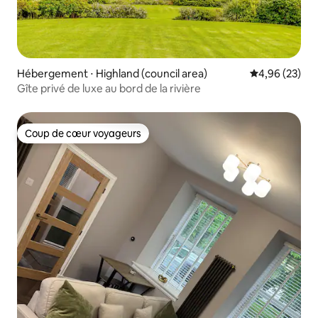
Hébergement ⋅ Highland (council area)
Évaluation mo
4,96 (23)
Gîte privé de luxe au bord de la rivière
Coup de cœur voyageurs
Coup de cœur voyageurs