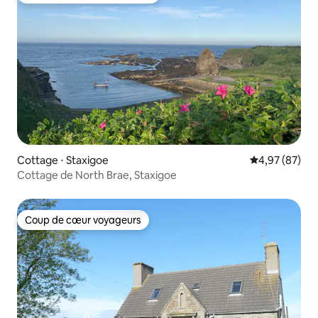
Cottage ⋅ Staxigoe
Évaluation mo
4,97 (87)
Cottage de North Brae, Staxigoe
Coup de cœur voyageurs
Coup de cœur voyageurs