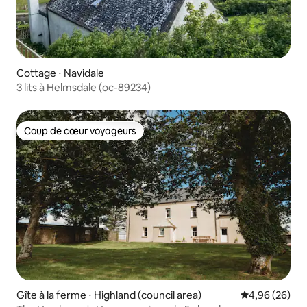
Cottage ⋅ Navidale
3 lits à Helmsdale (oc-89234)
Coup de cœur voyageurs
Coup de cœur voyageurs
Gîte à la ferme ⋅ Highland (council area)
Évaluation mo
4,96 (26)