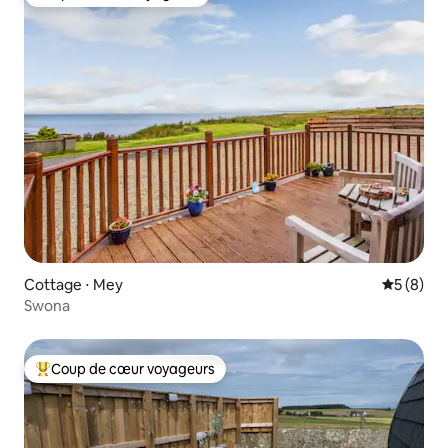
Coup de cœur voyageurs
Cottage ⋅ Mey
Évaluatio
5 (8)
Swona
Coup de cœur voyageurs
Coups de cœur voyageurs les plus appréciés