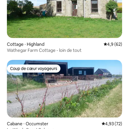
Cottage ⋅ Highland
Évaluation m
4,9 (62)
Wathegar Farm Cottage - loin de tout
Coup de cœur voyageurs
Coup de cœur voyageurs
Cabane ⋅ Occumster
Évaluation mo
4,93 (72)