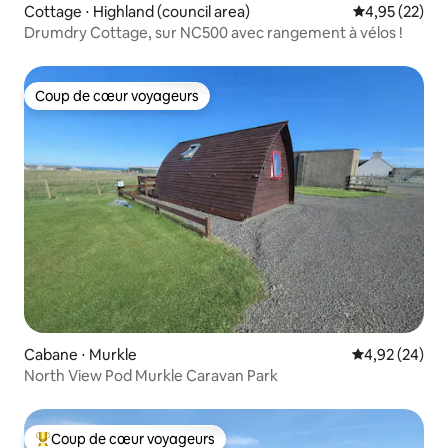
Cottage ⋅ Highland (council area)
Évaluation mo
4,95 (22)
Drumdry Cottage, sur NC500 avec rangement à vélos !
Coup de cœur voyageurs
Coup de cœur voyageurs
Cabane ⋅ Murkle
Évaluation mo
4,92 (24)
North View Pod Murkle Caravan Park
Coup de cœur voyageurs
Coups de cœur voyageurs les plus appréciés