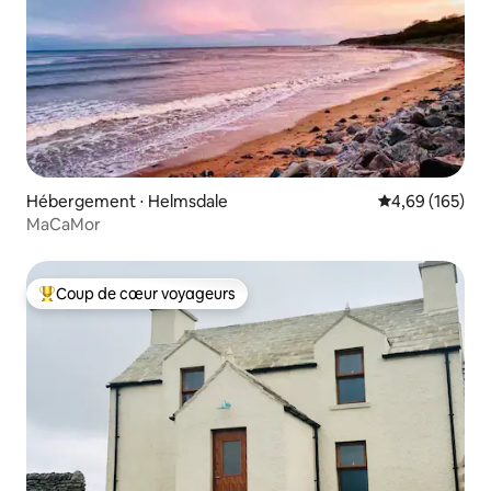
Hébergement ⋅ Helmsdale
Évaluation moy
4,69 (165)
MaCaMor
Coup de cœur voyageurs
Coups de cœur voyageurs les plus appréciés