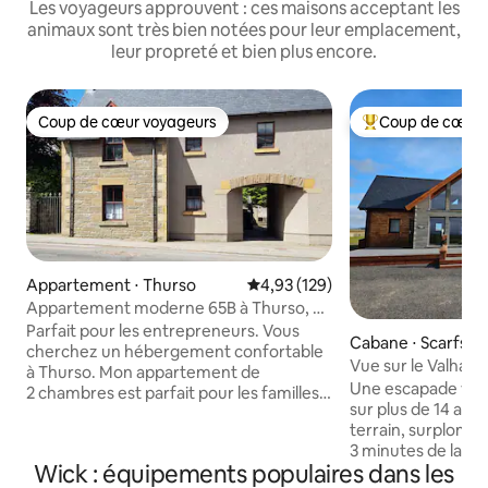
Les voyageurs approuvent : ces maisons acceptant les
animaux sont très bien notées pour leur emplacement,
leur propreté et bien plus encore.
Coup de cœur voyageurs
Coup de cœur 
Coup de cœur voyageurs
Coups de cœur vo
Appartement ⋅ Thurso
Évaluation moyenne sur la base 
4,93 (129)
Appartement moderne 65B à Thurso, à
proximité de la plage
Parfait pour les entrepreneurs. Vous
Cabane ⋅ Scarfske
cherchez un hébergement confortable
Vue sur le Valhall
à Thurso. Mon appartement de
Une escapade vra
2 chambres est parfait pour les familles
sur plus de 14 acr
et les couples. Avec un parking gratuit
terrain, surplomba
dans la rue, des lits confortables et une
3 minutes de la ro
excellente connexion Wi-Fi gratuite,
Wick : équipements populaires dans les
Avec des caracté
vous vous sentirez comme chez vous et