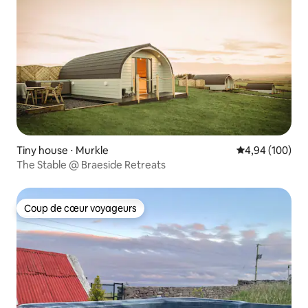
Tiny house ⋅ Murkle
Évaluation moy
4,94 (100)
The Stable @ Braeside Retreats
Coup de cœur voyageurs
Coup de cœur voyageurs