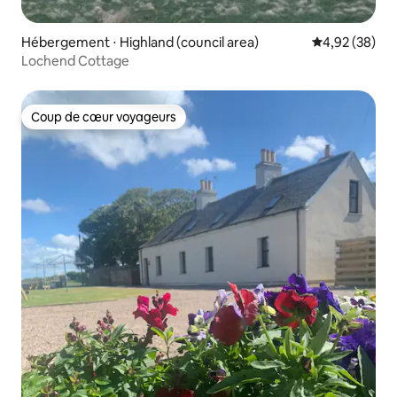
Hébergement ⋅ Highland (council area)
Évaluation mo
4,92 (38)
Lochend Cottage
Coup de cœur voyageurs
Coup de cœur voyageurs