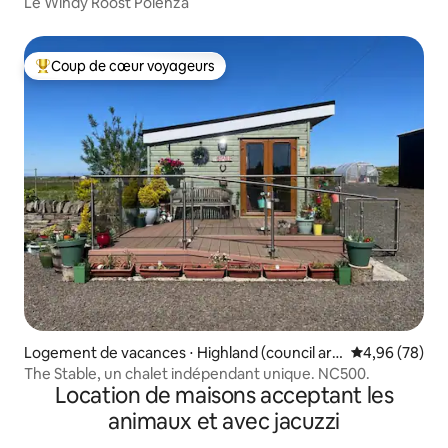
Le Windy Roost Polenza
Coup de cœur voyageurs
Coups de cœur voyageurs les plus appréciés
Logement de vacances ⋅ Highland (council are
Évaluation mo
4,96 (78)
a)
The Stable, un chalet indépendant unique. NC500.
Location de maisons acceptant les
animaux et avec jacuzzi