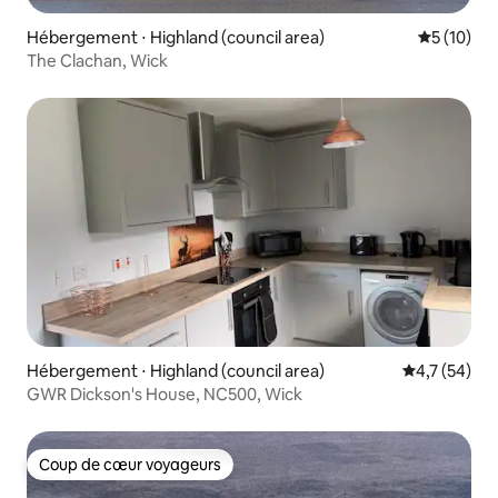
Hébergement ⋅ Highland (council area)
Évaluation
5 (10)
The Clachan, Wick
Hébergement ⋅ Highland (council area)
Évaluation m
4,7 (54)
GWR Dickson's House, NC500, Wick
Coup de cœur voyageurs
Coup de cœur voyageurs