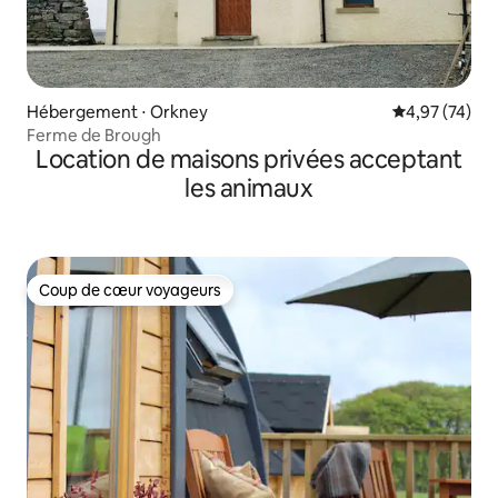
Hébergement ⋅ Orkney
Évaluation mo
4,97 (74)
Ferme de Brough
Location de maisons privées acceptant
les animaux
Coup de cœur voyageurs
Coup de cœur voyageurs