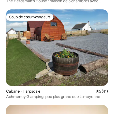
The Herdsman's House : maison de 5 chambres avec
jacuzzi
Coup de cœur voyageurs
Coup de cœur voyageurs
Cabane ⋅ Harpsdale
Évaluation
5 (41)
Achmeney Glamping, pod plus grand que la moyenne