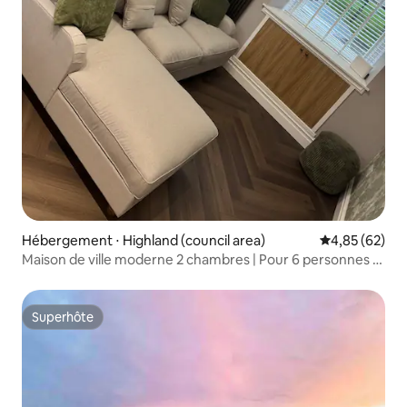
Hébergement ⋅ Highland (council area)
Évaluation mo
4,85 (62)
Maison de ville moderne 2 chambres | Pour 6 personnes •
Parking • Animaux de compagnie
Superhôte
Superhôte