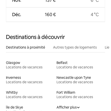
Nov.
137 €
6 °C
Déc.
160 €
4 °C
Destinations à découvrir
Destinations à proximité
Autres types de logements
Lie
Glasgow
Belfast
Locations de vacances
Locations de vacances
Inverness
Newcastle upon Tyne
Locations de vacances
Locations de vacances
Whitby
Fort William
Locations de vacances
Locations de vacances
île de Skye
Afficher plus