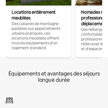
Locations entièrement
Nomades num
meublées
professionnel
déplacement
Des cabanes de montagne
paisibles aux appartements
Des hébergem
urbains pratiques, ces
confortables p
locations meublées offrent
professionnels
tous les équipements d'un
télétravail dis
logement standard.
et d'espaces de
Équipements et avantages des séjours
longue durée