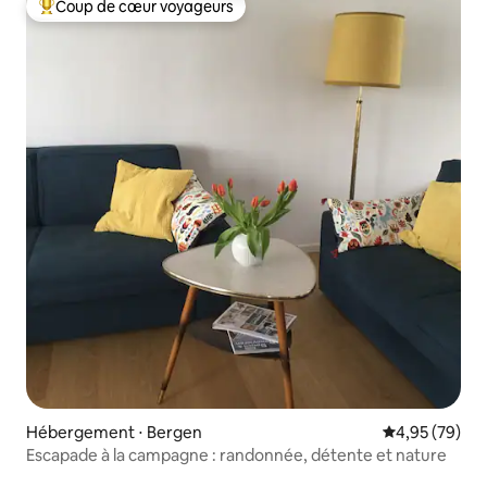
Coup de cœur voyageurs
Coups de cœur voyageurs les plus appréciés
Hébergement ⋅ Bergen
Évaluation mo
4,95 (79)
Escapade à la campagne : randonnée, détente et nature