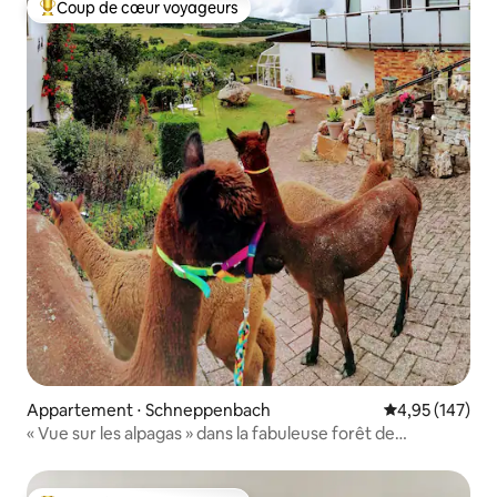
Coup de cœur voyageurs
Coups de cœur voyageurs les plus appréciés
Appartement ⋅ Schneppenbach
Évaluation moy
4,95 (147)
« Vue sur les alpagas » dans la fabuleuse forêt de
Soonwald