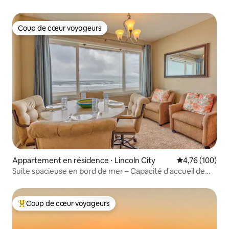
attenantes
Coup de cœur voyageurs
Coup de cœur voyageurs
Appartement en résidence ⋅ Lincoln City
Évaluation moy
4,76 (100)
Suite spacieuse en bord de mer – Capacité d'accueil de
4 personnes – Dernier étage –
Coup de cœur voyageurs
Coups de cœur voyageurs les plus appréciés