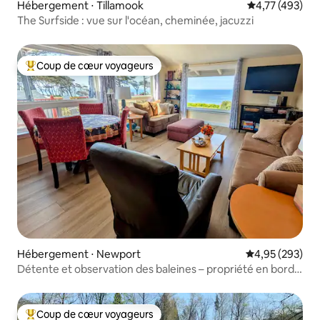
Hébergement ⋅ Tillamook
Évaluation moy
4,77 (493)
The Surfside : vue sur l'océan, cheminée, jacuzzi
Coup de cœur voyageurs
Coups de cœur voyageurs les plus appréciés
Hébergement ⋅ Newport
Évaluation moy
4,95 (293)
Détente et observation des baleines – propriété en bord
de mer
Coup de cœur voyageurs