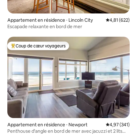
Appartement en résidence ⋅ Lincoln City
Évaluation moy
4,81 (622)
Escapade relaxante en bord de mer
Coup de cœur voyageurs
Coups de cœur voyageurs les plus appréciés
Appartement en résidence ⋅ Newport
Évaluation moy
4,97 (341)
Penthouse d'angle en bord de mer avec jacuzzi et 2 lits
« king size »