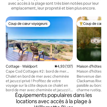
avec accès à la plage sont très bien notées pour leur
emplacement, leur propreté et bien plus encore.
Coup de cœur voyageurs
Coup de cœur 
Coup de cœur voyageurs
Coups de cœur vo
Cottage ⋅ Waldport
Évaluation moyenne sur la base 
4,93 (137)
Maison d'hôtes ⋅ 
y
Cape Cod Cottages #2 : bord de mer
Maison d'hôtes lu
avec jacuzzi !
rivière, sauna et ja
Chalet en bord de mer avec cheminée
Bienvenue dans no
et jacuzzi privé ! Profitez de votre
Clackamas Riverfro
voyage sur la côte depuis ce chalet en
paisible au bord de 
bord de mer avec cheminée et jacuzzi !
charme rustique e
Équipements populaires dans les
Ce chalet dispose d'une chambre avec
Détendez-vous dan
un lit queen size et une salle de bain
votre sauna privé
locations avec accès à la plage à
attenante au niveau principal, ainsi que
de la cheminée et 