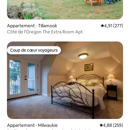
Appartement ⋅ Tillamook
Évaluation moy
4,91 (277)
Côte de l'Oregon The Extra Room Apt
Coup de cœur voyageurs
Coup de cœur voyageurs
Appartement ⋅ Milwaukie
Évaluation moy
4,88 (259)