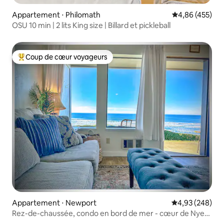
Appartement ⋅ Philomath
Évaluation moy
4,86 (455)
OSU 10 min | 2 lits King size | Billard et pickleball
Coup de cœur voyageurs
Coups de cœur voyageurs les plus appréciés
Appartement ⋅ Newport
Évaluation moy
4,93 (248)
Rez-de-chaussée, condo en bord de mer - cœur de Nye
Beach