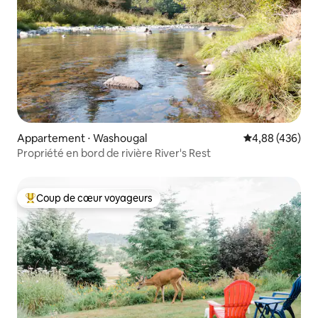
Appartement ⋅ Washougal
Évaluation moy
4,88 (436)
Propriété en bord de rivière River's Rest
Coup de cœur voyageurs
Coups de cœur voyageurs les plus appréciés