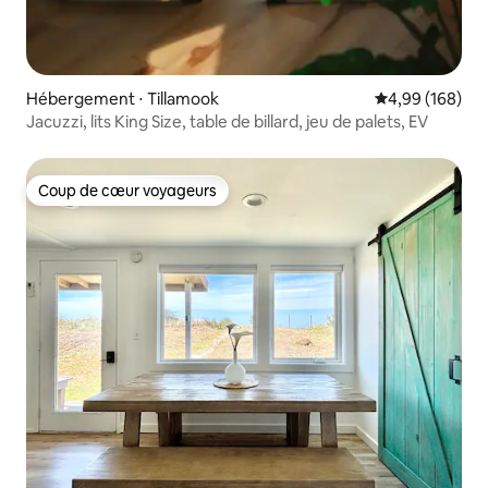
Hébergement ⋅ Tillamook
Évaluation moy
4,99 (168)
Jacuzzi, lits King Size, table de billard, jeu de palets, EV
Coup de cœur voyageurs
Coup de cœur voyageurs