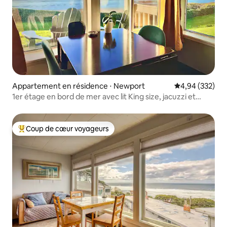
Appartement en résidence ⋅ Newport
Évaluation moy
4,94 (332)
1er étage en bord de mer avec lit King size, jacuzzi et
climatisation
Coup de cœur voyageurs
Coups de cœur voyageurs les plus appréciés