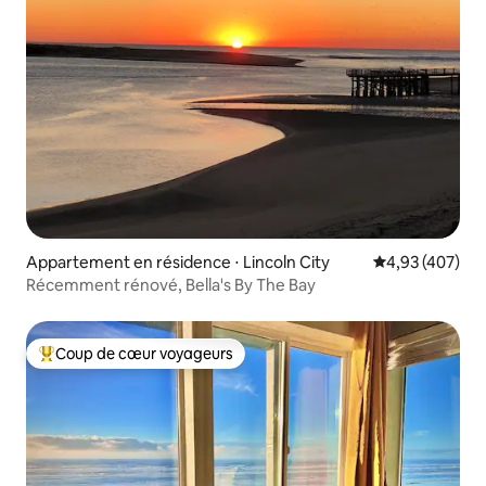
Appartement en résidence ⋅ Lincoln City
Évaluation moy
4,93 (407)
Récemment rénové, Bella's By The Bay
Coup de cœur voyageurs
Coups de cœur voyageurs les plus appréciés