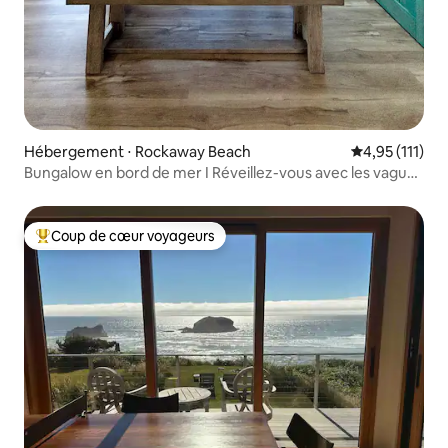
Hébergement ⋅ Rockaway Beach
Évaluation mo
4,95 (111)
Bungalow en bord de mer I Réveillez-vous avec les vagues
I Face à l'océan
Coup de cœur voyageurs
Coups de cœur voyageurs les plus appréciés