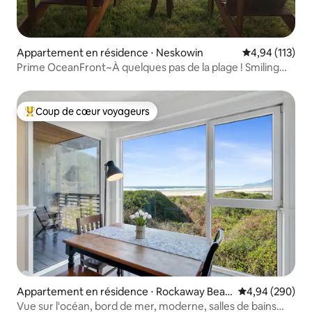
Appartement en résidence ⋅ Neskowin
Évaluation moy
4,94 (113)
Prime OceanFront~À quelques pas de la plage ! Smiling
Crab Condo
Coup de cœur voyageurs
Coups de cœur voyageurs les plus appréciés
Appartement en résidence ⋅ Rockaway Beac
Évaluation moy
4,94 (290)
h
Vue sur l'océan, bord de mer, moderne, salles de bains