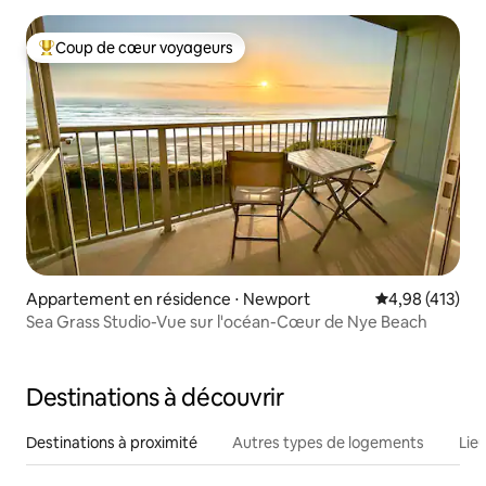
Coup de cœur voyageurs
Coups de cœur voyageurs les plus appréciés
Appartement en résidence ⋅ Newport
Évaluation moy
4,98 (413)
Sea Grass Studio-Vue sur l'océan-Cœur de Nye Beach
Destinations à découvrir
Destinations à proximité
Autres types de logements
Lie