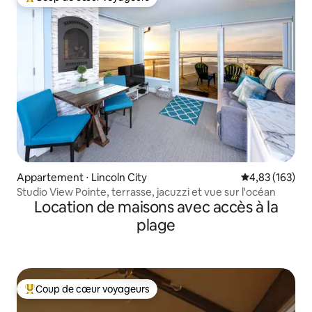
Coups de cœur voyageurs les plus appréciés
Appartement ⋅ Lincoln City
Évaluation moy
4,83 (163)
Studio View Pointe, terrasse, jacuzzi et vue sur l'océan
Location de maisons avec accès à la
plage
Coup de cœur voyageurs
Coups de cœur voyageurs les plus appréciés