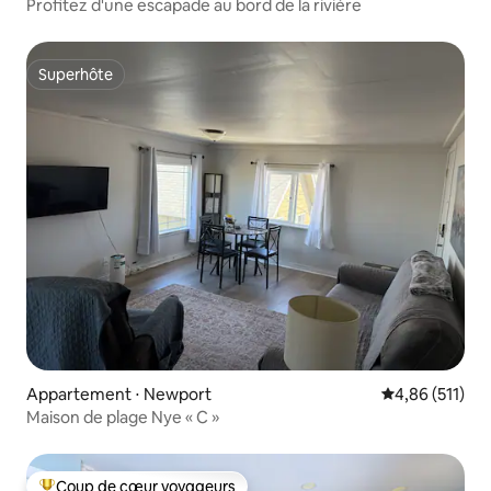
Profitez d'une escapade au bord de la rivière
Superhôte
Superhôte
Appartement ⋅ Newport
Évaluation moy
4,86 (511)
Maison de plage Nye « C »
Coup de cœur voyageurs