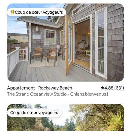
Coup de cœur voyageurs
Coups de cœur voyageurs les plus appréciés
Appartement ⋅ Rockaway Beach
Évaluation moy
4,88 (631)
The Strand Oceanview Studio - Chiens bienvenus !
Coup de cœur voyageurs
Coup de cœur voyageurs