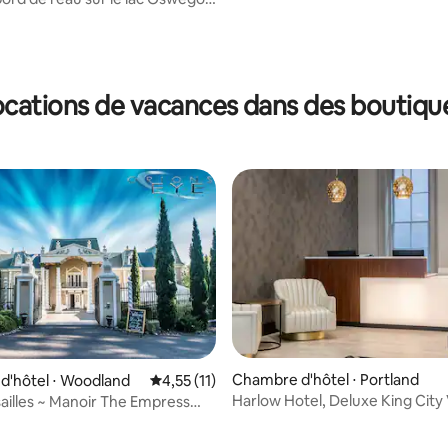
hambre avec lit Queen Size
ocations de vacances dans des boutiqu
Chambre d'hôtel ⋅ Portland
d'hôtel ⋅ Woodland
Évaluation moyenne sur la base de 11 comme
4,55 (11)
Harlow Hotel, Deluxe King City
sailles ~ Manoir The Empress
ur la base de 9 commentaires : 4,56 sur 5