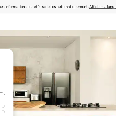
nes informations ont été traduites automatiquement. 
Afficher la lang
s
hes vers le haut et vers le bas pour les parcourir ou en appuyant et en fai