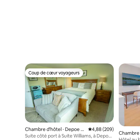
Coup de cœur voyageurs
Coup de cœur voyageurs
Chambre d'hôtel ⋅ Depoe B
Évaluation moyenne sur 
4,88 (209)
Chambre d
ay
Suite côté port à Suite Williams, à Depoe
ego
Hôtel au b