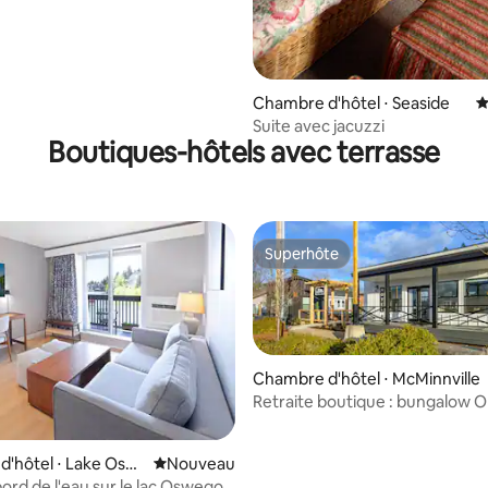
Chambre d'hôtel ⋅ Seaside
É
Suite avec jacuzzi
Boutiques-hôtels avec terrasse
Superhôte
Superhôte
Chambre d'hôtel ⋅ McMinnville
Retraite boutique : bungalow 
la base de 209 commentaires : 4,88 sur 5
'hôtel ⋅ Lake Osw
Nouvel hébergement
Nouveau
ord de l'eau sur le lac Oswego -