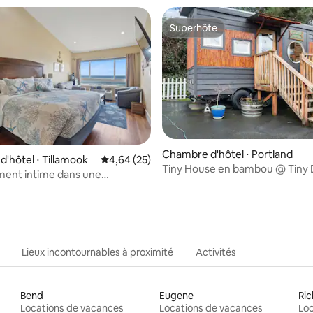
Superhôte
Superhôte
ur la base de 6 commentaires : 4,83 sur 5
Chambre d'hôtel ⋅ Portland
'hôtel ⋅ Tillamook
Évaluation moyenne sur la base de 25 commen
4,64 (25)
Tiny House en bambou @ Tiny D
ent intime dans une
- Ambiance d'Extrême-Orient
té balnéaire unique
Lieux incontournables à proximité
Activités
Bend
Eugene
Ri
Locations de vacances
Locations de vacances
Loc