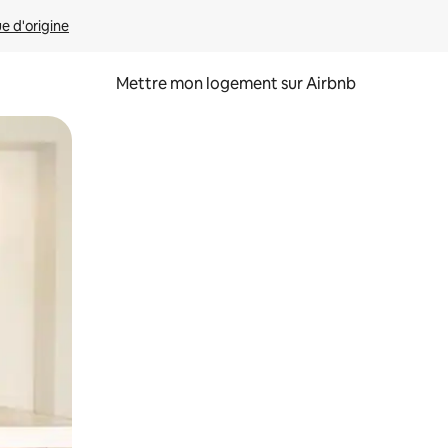
ue d'origine
Mettre mon logement sur Airbnb
sant glisser.