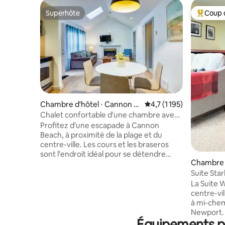
Superhôte
Coup 
Superhôte
Coups de
Chambre d'hôtel ⋅ Cannon B
Évaluation moyenne sur 
4,7 (1 195)
each
Chalet confortable d'une chambre avec
cuisine à Cannon Beach
Profitez d'une escapade à Cannon
Beach, à proximité de la plage et du
centre-ville. Les cours et les braseros
sont l'endroit idéal pour se détendre
Chambre d
après une journée d'exploration de la
y
plage et du centre-ville. Quatre
Suite Star
personnes peuvent profiter de cette
Depoe Ba
La Suite W
suite avec baignoire à jets, cuisine et
centre-vi
cheminée. La disposition des chambres
à mi-chem
varie selon la disposition, n'hésitez pas à
Newport. 
nous contacter si vous avez des
Équipements po
stationne