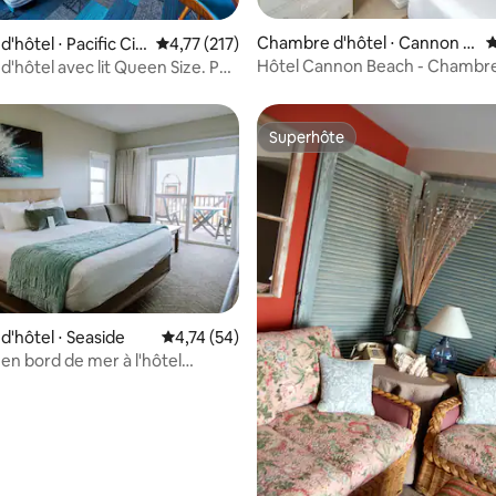
Chambre d'hôtel ⋅ Cannon B
É
hôtel ⋅ Pacific Cit
Évaluation moyenne sur la base de 217 comme
4,77 (217)
each
Hôtel Cannon Beach - Chambr
'hôtel avec lit Queen Size. Pas
classique
de ménage !
Superhôte
Superhôte
 la base de 118 commentaires : 4,65 sur 5
'hôtel ⋅ Seaside
Évaluation moyenne sur la base de 54 comme
4,74 (54)
n bord de mer à l'hôtel
 Animaux acceptés