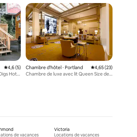
Évaluation moyenne sur la base de 5 commentaires : 4,6 sur 5
4,6 (5)
Chambre d'hôtel ⋅ Portland
Évaluation moyenne su
4,65 (23)
taires : 4,64 sur 5
igs Hotel
Chambre de luxe avec lit Queen Size de
style hollywoodien classique
chmond
Victoria
ations de vacances
Locations de vacances