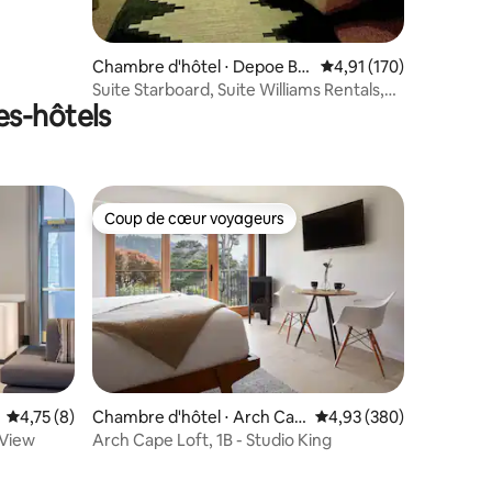
Chambre d'hôtel ⋅ Depoe Ba
Évaluation moyenne sur
4,91 (170)
y
Suite Starboard, Suite Williams Rentals,
es-hôtels
Depoe Bay
Coup de cœur voyageurs
Coup de cœur voyageurs
Évaluation moyenne sur la base de 8 commentaires : 4,75 sur 5
4,75 (8)
Chambre d'hôtel ⋅ Arch Cap
Évaluation moyenne sur
4,93 (380)
ntaires : 4,55 sur 5
e
 View
Arch Cape Loft, 1B - Studio King