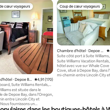
de cœur voyageurs
Coup de cœur voyageurs
 cœur voyageurs les plus appréciés
Coup de cœur voyageurs
Chambre d'hôtel ⋅ Depoe B
É
la base de 1 195 commentaires : 4,7 sur 5
ay
Suite côté port à Suite Williams
Bay, Oregon
Suite Williams Vacation Rentals,
hôtel avec vue sur Whale Cove 
Cove, situé à Depoe Bay, dans l
mi-chemin entre Lincoln City e
'hôtel ⋅ Depoe Ba
Évaluation moyenne sur la base de 170 comme
4,91 (170)
Newport. Nous avons un parkin
rue. La suite Portside est une s
board, Suite Williams Rentals,
Size, avec un lit King Size, une
y
illiams est située dans le
un mini-réfrigérateur, un micr
lle de Depoe Bay, dans l'Oregon,
une cafetière, une télévision R
in entre Lincoln City et
baignoire à jets et une douche 
Nous fournissons un
l’italienne. Le chariot-bar com
pulaires dans les boutiques-hôtels à W
ment hors de la rue. La