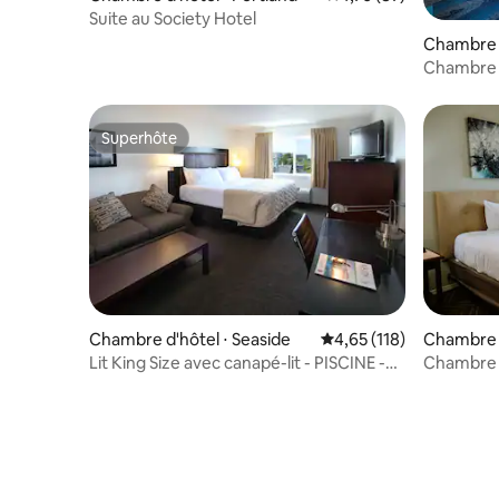
Suite au Society Hotel
Chambre d'
y
Chambre d
de frais 
Superhôte
Superhôte
Chambre d'hôtel ⋅ Seaside
Évaluation moyenne sur
4,65 (118)
Chambre d
Lit King Size avec canapé-lit - PISCINE -
Chambre e
petit déjeuner
Seaside.