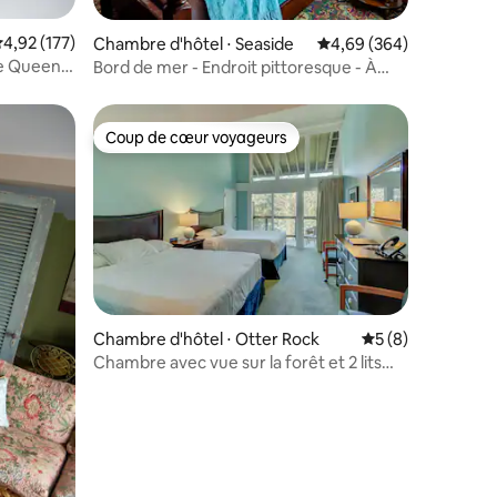
valuation moyenne sur la base de 177 commentaires : 4,92 sur 5
4,92 (177)
ntaires : 4,77 sur 5
Chambre d'hôtel ⋅ Seaside
Évaluation moyenne sur
4,69 (364)
e Queen
Bord de mer - Endroit pittoresque - À
quelques pas de la plage et de la ville
Coup de cœur voyageurs
Coup de cœur voyageurs
ntaires : 4,74 sur 5
Chambre d'hôtel ⋅ Otter Rock
Évaluation moyenn
5 (8)
Chambre avec vue sur la forêt et 2 lits
Queen