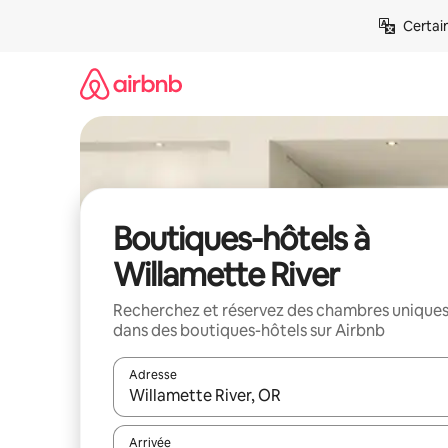
Aller
Certai
directement
au
contenu
Boutiques-hôtels à
Willamette River
Recherchez et réservez des chambres unique
dans des boutiques-hôtels sur Airbnb
Adresse
Lorsque les résultats s'affichent, utilisez les flèc
Arrivée