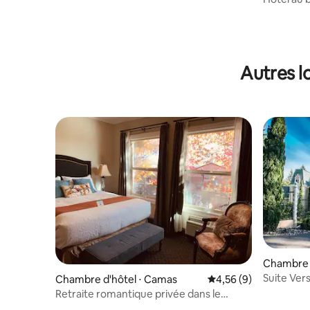
Bay, Oregon
Suite 1 c
Autres l
Chambre 
Suite Ver
Chambre d'hôtel ⋅ Camas
Évaluation moyenne s
4,56 (9)
Estate
Retraite romantique privée dans le
centre-ville de Portland/Vancouver