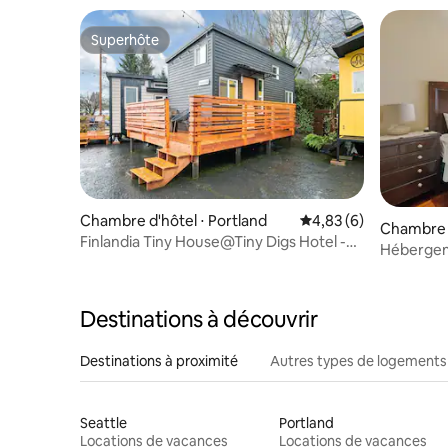
Superhôte
Superhôte
Chambre d'hôtel ⋅ Portland
Évaluation moyenne s
4,83 (6)
Chambre d
Finlandia Tiny House@Tiny Digs Hotel -
Hébergem
Ambiance finlandaise
communau
Destinations à découvrir
Destinations à proximité
Autres types de logements
Seattle
Portland
Locations de vacances
Locations de vacances