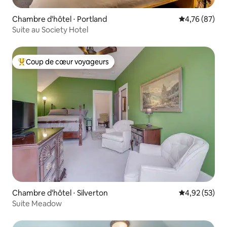
Chambre d'hôtel ⋅ Portland
Évaluation mo
4,76 (87)
Suite au Society Hotel
Coup de cœur voyageurs
Coups de cœur voyageurs les plus appréciés
Chambre d'hôtel ⋅ Silverton
Évaluation mo
4,92 (53)
Suite Meadow