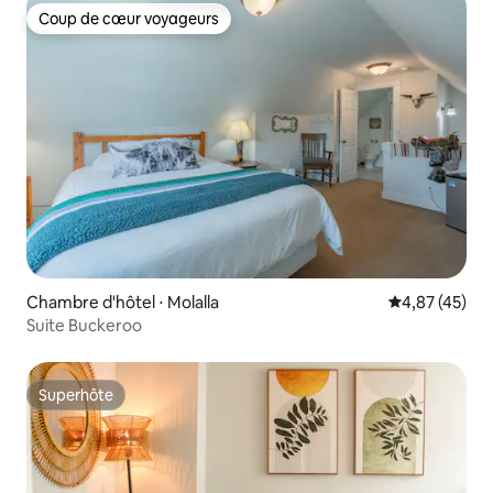
Coup de cœur voyageurs
Coup de cœur voyageurs
Chambre d'hôtel ⋅ Molalla
Évaluation mo
4,87 (45)
Suite Buckeroo
Superhôte
Superhôte