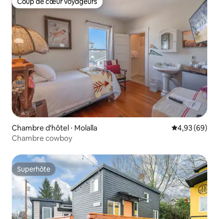
Coup de cœur voyageurs
Coup de cœur voyageurs
Chambre d'hôtel ⋅ Molalla
Évaluation mo
4,93 (69)
Chambre cowboy
Superhôte
Superhôte