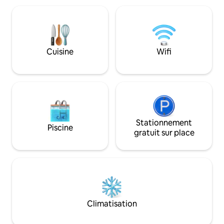
carrelées, un streaming HDTV et une
éclairée avec de 
connexion Wi-Fi haut débit gratuite.
salle de bains priv
Plongez dans l'art et le confort du nord-
un espace de dive
ouest du Pacifique. Cafetière, mini-
et un mobilier m
réfrigérateur et congélateur. Parfait
l'impression d'être
Cuisine
Wifi
pour les voyageurs à la recherche de
propre entrée pri
charme, de commodité et d'une
et des sièges pour
expérience Eugene organisée !
matin!
Stationnement
Piscine
gratuit sur place
Climatisation