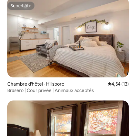
Superhôte
Superhôte
Chambre d'hôtel ⋅ Hillsboro
Évaluation mo
4,54 (13)
Brasero | Cour privée | Animaux acceptés