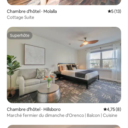
Chambre d'hôtel ⋅ Molalla
Évaluation
5 (13)
Cottage Suite
Superhôte
Superhôte
Chambre d'hôtel ⋅ Hillsboro
Évaluation m
4,75 (8)
Marché fermier du dimanche d'Orenco | Balcon | Cuisine