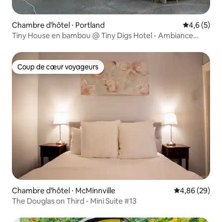
Chambre d'hôtel ⋅ Portland
Évaluation 
4,6 (5)
Tiny House en bambou @ Tiny Digs Hotel - Ambiance
d'Extrême-Orient
Coup de cœur voyageurs
Coup de cœur voyageurs
Chambre d'hôtel ⋅ McMinnville
Évaluation mo
4,86 (29)
The Douglas on Third - Mini Suite #13