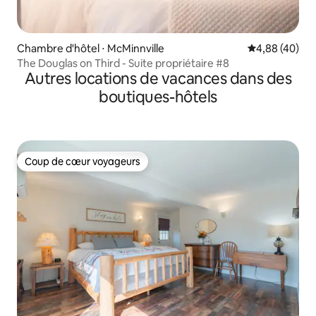
Chambre d'hôtel ⋅ McMinnville
Évaluation mo
4,88 (40)
The Douglas on Third - Suite propriétaire #8
Autres locations de vacances dans des
boutiques-hôtels
Coup de cœur voyageurs
Coup de cœur voyageurs