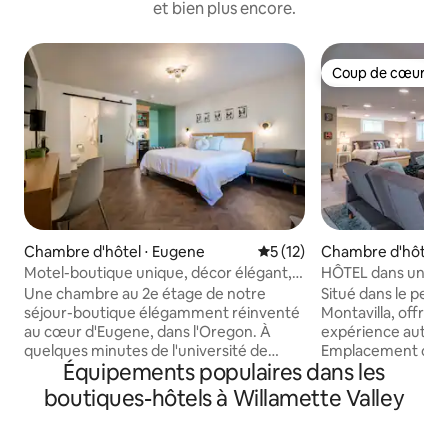
et bien plus encore.
Coup de cœur vo
Coup de cœur vo
Chambre d'hôtel ⋅ Eugene
Évaluation moyenne sur la b
5 (12)
Chambre d'hôtel ⋅
Motel-boutique unique, décor élégant,
HÔTEL dans une MA
Wi-Fi, parking
MONTAVILLA
Une chambre au 2e étage de notre
Situé dans le peti
séjour-boutique élégamment réinventé
Montavilla, offre 
au cœur d'Eugene, dans l'Oregon. À
expérience authen
quelques minutes de l'université de
Emplacement centr
Équipements populaires dans les
l'Oregon, du centre-ville et de la 5e rue,
10 minutes du cent
chacune de nos 11 chambres au design
maison des années
boutiques-hôtels à Willamette Valley
unique propose des matelas moelleux,
côté de E. Burnsid
une climatisation, des équipements de
inférieure est à l
bain haut de gamme, des douches
spacieuse avec 800