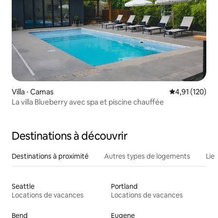
Villa ⋅ Camas
Évaluation moy
4,91 (120)
La villa Blueberry avec spa et piscine chauffée
Destinations à découvrir
Destinations à proximité
Autres types de logements
Lie
Seattle
Portland
Locations de vacances
Locations de vacances
Bend
Eugene