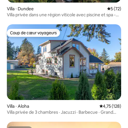
Villa ⋅ Dundee
Évaluation
5 (72)
Villa privée dans une région viticole avec piscine et spa -
3 chambres
Coup de cœur voyageurs
Coup de cœur voyageurs
Villa ⋅ Aloha
Évaluation moy
4,75 (128)
Villa privée de 3 chambres · Jacuzzi · Barbecue · Grand
jardin