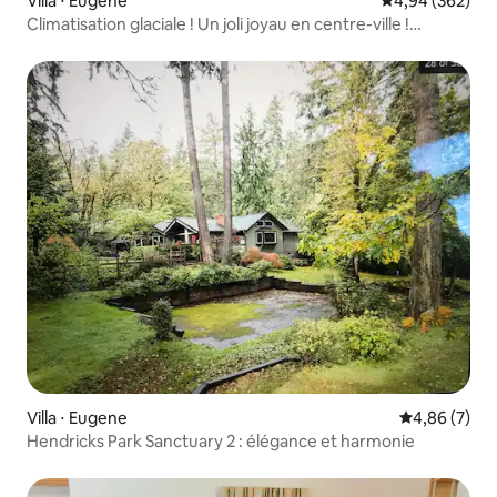
Villa ⋅ Eugene
Évaluation moy
4,94 (362)
Climatisation glaciale ! Un joli joyau en centre-ville !
Marchez jusqu'au Hult !
Villa ⋅ Eugene
Évaluation m
4,86 (7)
Hendricks Park Sanctuary 2 : élégance et harmonie