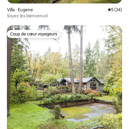
Villa ⋅ Eugene
Évaluation
5 (24)
Soyez les bienvenus!
Coup de cœur voyageurs
Coup de cœur voyageurs