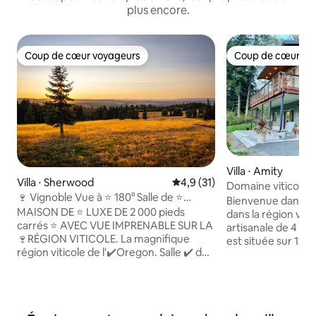
plus encore.
Coup de cœur voyageurs
Coup de cœur vo
Coup de cœur voyageurs
Coup de cœur vo
Villa ⋅ Amity
Villa ⋅ Sherwood
Évaluation moyenne sur la bas
4,9 (31)
Domaine viticole av
🍷 Vignoble Vue à ⭐️ 180° Salle de ⭐️
spa
Bienvenue dans vo
fitness et de jeux !
MAISON DE ⭐️ LUXE DE 2 000 pieds
dans la région viti
carrés ⭐️ AVEC VUE IMPRENABLE SUR LA
artisanale de 4 ch
🍷RÉGION VITICOLE. La magnifique
est située sur 11 a
région viticole de l'✔️Oregon. Salle ✔️ de
une résidence séc
jeux 🎱 🎯 ✔️ Salle de fitness 💪 ✔️
collines et de vign
Kitchenette (pas DE cuisine pleine
bain dans le jacuzz
grandeur/pas DE four) ✔️3 lits 🛏 2 salles
une journée d'expl
de bain 🛁 ✔️ Lave-linge et sèche-linge ✔️
40 domaines vitico