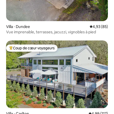
Villa ⋅ Dundee
Évaluation mo
4,93 (85)
Vue imprenable, terrasses, jacuzzi, vignobles à pied
Coup de cœur voyageurs
Coups de cœur voyageurs les plus appréciés
Villa ⋅ Carlton
Évaluation moy
4,99 (117)