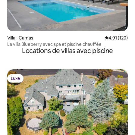
Villa ⋅ Camas
Évaluation moy
4,91 (120)
La villa Blueberry avec spa et piscine chauffée
Locations de villas avec piscine
Luxe
Luxe