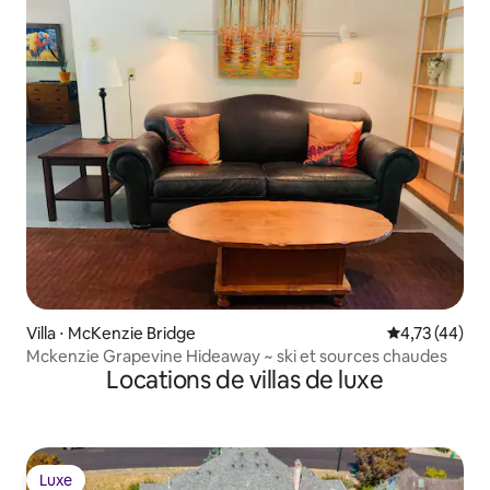
Villa ⋅ McKenzie Bridge
Évaluation mo
4,73 (44)
Mckenzie Grapevine Hideaway ~ ski et sources chaudes
Locations de villas de luxe
Luxe
Luxe