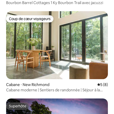
Bourbon Barrel Cottages 1 Ky Bourbon Trail avec jacuzzi
Coup de cœur voyageurs
Coup de cœur voyageurs
Cabane ⋅ New Richmond
Évaluatio
5 (8)
Cabane moderne | Sentiers de randonnée | Séjour à la
ferme | Logement A
Superhôte
Superhôte