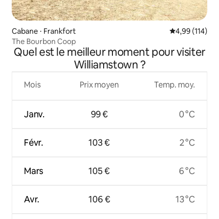
Cabane ⋅ Frankfort
Évaluation moy
4,99 (114)
The Bourbon Coop
Quel est le meilleur moment pour visiter
Williamstown ?
Mois
Prix moyen
Temp. moy.
Janv.
99 €
0 °C
Févr.
103 €
2 °C
Mars
105 €
6 °C
Avr.
106 €
13 °C