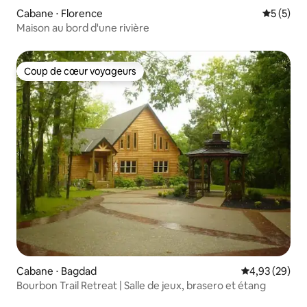
Cabane ⋅ Florence
Évaluatio
5 (5)
Maison au bord d'une rivière
Coup de cœur voyageurs
Coup de cœur voyageurs
Cabane ⋅ Bagdad
Évaluation mo
4,93 (29)
Bourbon Trail Retreat | Salle de jeux, brasero et étang