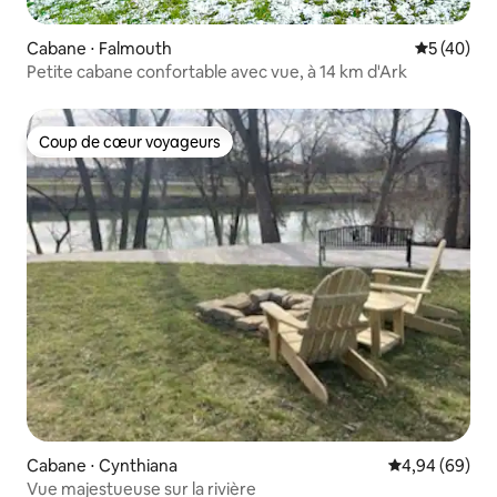
Cabane ⋅ Falmouth
Évaluation
5 (40)
Petite cabane confortable avec vue, à 14 km d'Ark
Coup de cœur voyageurs
Coup de cœur voyageurs
Cabane ⋅ Cynthiana
Évaluation mo
4,94 (69)
Vue majestueuse sur la rivière