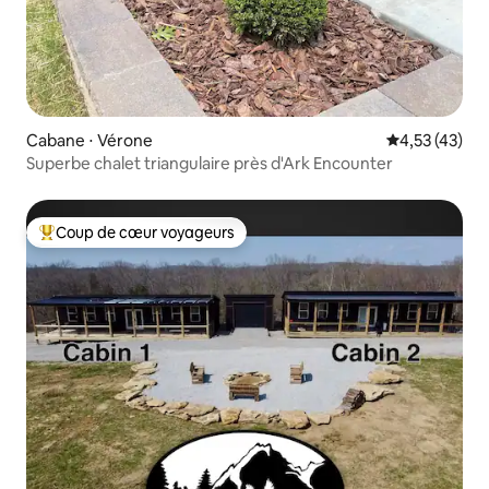
Cabane ⋅ Vérone
Évaluation mo
4,53 (43)
Superbe chalet triangulaire près d'Ark Encounter
Coup de cœur voyageurs
Coups de cœur voyageurs les plus appréciés