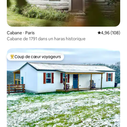
Cabane ⋅ Paris
Évaluation moy
4,96 (108)
Cabane de 1791 dans un haras historique
Coup de cœur voyageurs
Coups de cœur voyageurs les plus appréciés