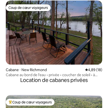
Coup de cœur voyageurs
Coup de cœur voyageurs
Cabane ⋅ New Richmond
Évaluation mo
4,89 (18)
Cabane au bord de l'eau • privée • coucher de soleil • à
Location de cabanes privées
25 min de Cincinnati
Coup de cœur voyageurs
Coups de cœur voyageurs les plus appréciés