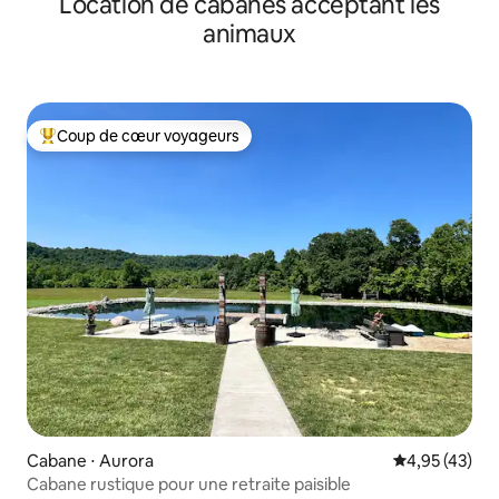
Location de cabanes acceptant les
animaux
Coup de cœur voyageurs
Coups de cœur voyageurs les plus appréciés
Cabane ⋅ Aurora
Évaluation mo
4,95 (43)
Cabane rustique pour une retraite paisible