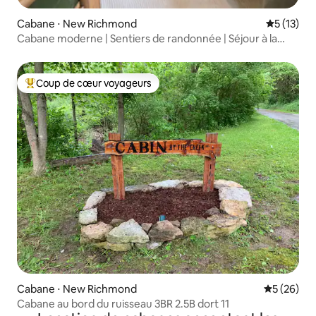
Cabane ⋅ New Richmond
Évaluation
5 (13)
Cabane moderne | Sentiers de randonnée | Séjour à la
ferme | Logement C
Coup de cœur voyageurs
Coups de cœur voyageurs les plus appréciés
Cabane ⋅ New Richmond
Évaluation
5 (26)
Cabane au bord du ruisseau 3BR 2.5B dort 11