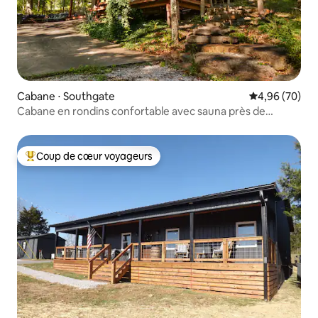
Cabane ⋅ Southgate
Évaluation mo
4,96 (70)
Cabane en rondins confortable avec sauna près de
Cincinnati
Coup de cœur voyageurs
Coups de cœur voyageurs les plus appréciés