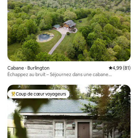
Cabane ⋅ Burlington
Évaluation mo
4,99 (81)
Échappez au bruit – Séjournez dans une cabane
confortable
Coup de cœur voyageurs
Coups de cœur voyageurs les plus appréciés