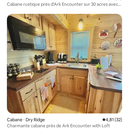
Cabane rustique près d'Ark Encounter sur 30 acres avec
loft
Cabane ⋅ Dry Ridge
Évaluation mo
4,81 (32)
Charmante cabane près de Ark Encounter with Loft