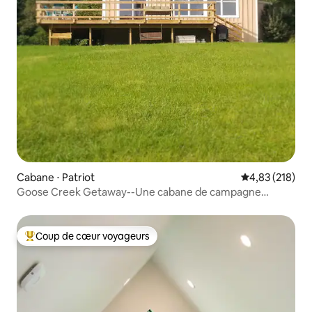
Cabane ⋅ Patriot
Évaluation moy
4,83 (218)
Goose Creek Getaway--Une cabane de campagne
élégante
Coup de cœur voyageurs
Coups de cœur voyageurs les plus appréciés