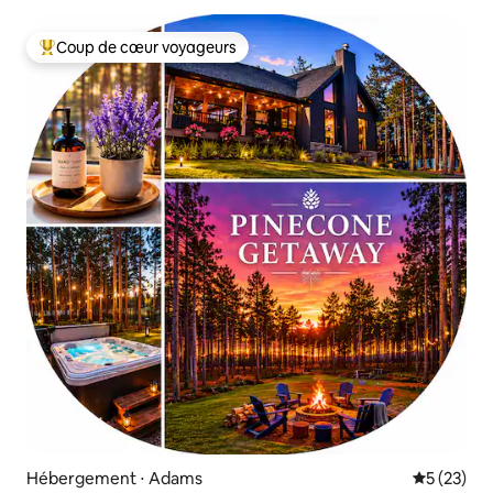
Coup de cœur voyageurs
Coups de cœur voyageurs les plus appréciés
Hébergement ⋅ Adams
Évaluation
5 (23)