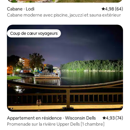
Cabane ⋅ Lodi
Évaluation mo
4,98 (64)
Cabane moderne avec piscine, jacuzzi et sauna extérieur
Coup de cœur voyageurs
Coup de cœur voyageurs
Appartement en résidence ⋅ Wisconsin Dells
Évaluation mo
4,93 (74)
Promenade sur la rivière Upper Dells [1 chambre]