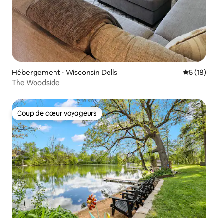
Hébergement ⋅ Wisconsin Dells
Évaluation
5 (18)
The Woodside
Coup de cœur voyageurs
Coup de cœur voyageurs