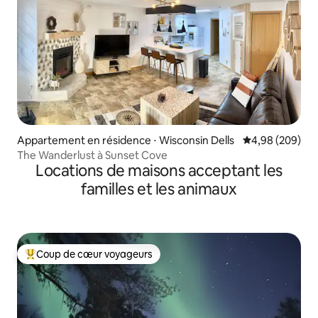
Appartement en résidence ⋅ Wisconsin Dells
Évaluation moy
4,98 (209)
The Wanderlust à Sunset Cove
Locations de maisons acceptant les
familles et les animaux
Coup de cœur voyageurs
Coups de cœur voyageurs les plus appréciés