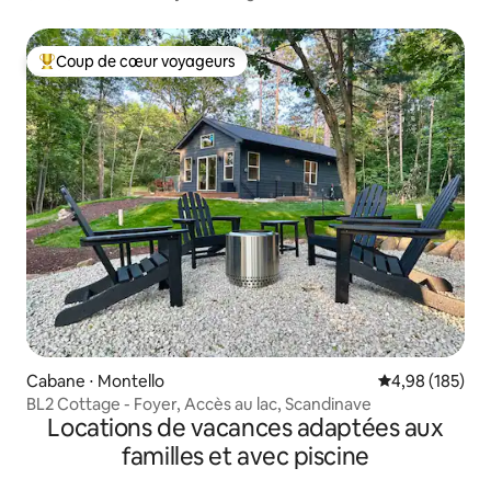
20 minutes de WI Dells !
Coup de cœur voyageurs
Coups de cœur voyageurs les plus appréciés
Cabane ⋅ Montello
Évaluation moy
4,98 (185)
BL2 Cottage - Foyer, Accès au lac, Scandinave
Locations de vacances adaptées aux
familles et avec piscine