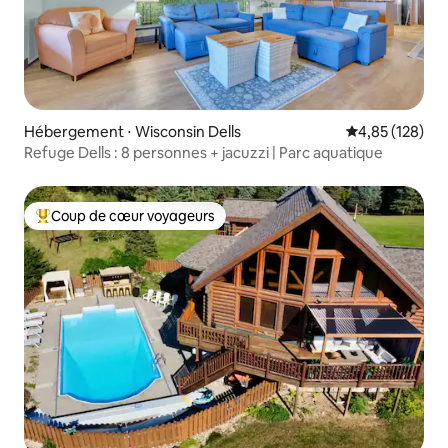
Hébergement ⋅ Wisconsin Dells
Évaluation moy
4,85 (128)
Refuge Dells : 8 personnes + jacuzzi | Parc aquatique
Coup de cœur voyageurs
Coups de cœur voyageurs les plus appréciés