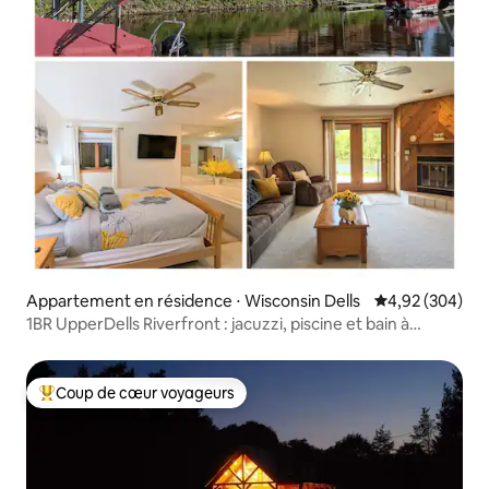
Appartement en résidence ⋅ Wisconsin Dells
Évaluation moy
4,92 (304)
1BR UpperDells Riverfront : jacuzzi, piscine et bain à
remous
Coup de cœur voyageurs
Coups de cœur voyageurs les plus appréciés