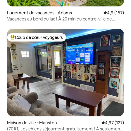
Logement de vacances ⋅ Adams
Évaluation mo
4,9 (167)
Vacances au bord du lac ! À 20 min du centre-ville de
Dells !
Coup de cœur voyageurs
Coups de cœur voyageurs les plus appréciés
Maison de ville ⋅ Mauston
Évaluation moy
4,97 (127)
(70#1) Les chiens séjournent gratuitement ! À seulement