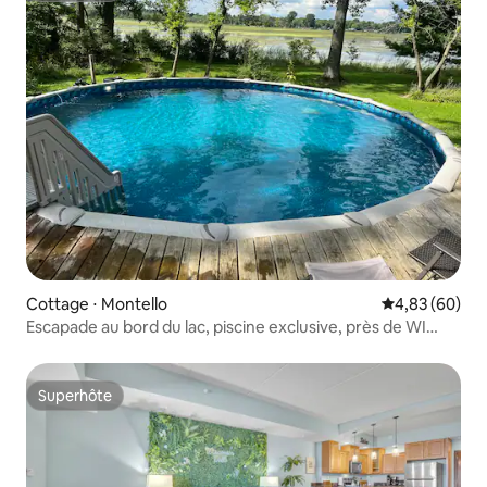
Cottage ⋅ Montello
Évaluation mo
4,83 (60)
Escapade au bord du lac, piscine exclusive, près de WI
Dells
Superhôte
Superhôte