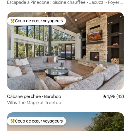
Escapade à Pinecone : piscine chauffée • Jacuzzi • Foyer
extérieur
Coup de cœur voyageurs
Coups de cœur voyageurs les plus appréciés
Cabane perchée ⋅ Baraboo
Évaluation mo
4,98 (42)
Villas The Maple at Treetop
Coup de cœur voyageurs
Coups de cœur voyageurs les plus appréciés