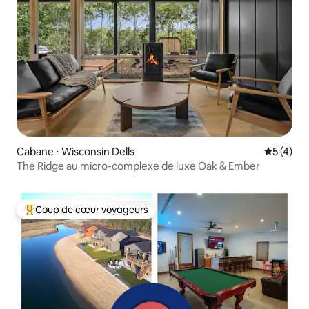
Cabane ⋅ Wisconsin Dells
Évaluatio
5 (4)
The Ridge au micro-complexe de luxe Oak & Ember
Coup de cœur voyageurs
Coups de cœur voyageurs les plus appréciés