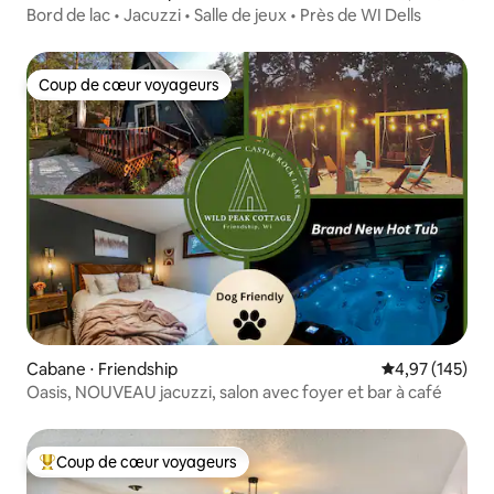
Bord de lac • Jacuzzi • Salle de jeux • Près de WI Dells
Coup de cœur voyageurs
Coup de cœur voyageurs
Cabane ⋅ Friendship
Évaluation moy
4,97 (145)
Oasis, NOUVEAU jacuzzi, salon avec foyer et bar à café
Coup de cœur voyageurs
Coups de cœur voyageurs les plus appréciés