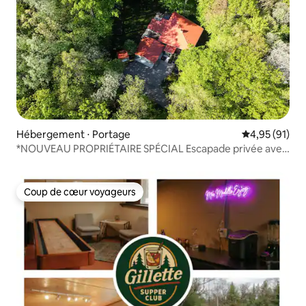
Hébergement ⋅ Portage
Évaluation mo
4,95 (91)
*NOUVEAU PROPRIÉTAIRE SPÉCIAL Escapade privée avec
sauna et jacuzzi
Coup de cœur voyageurs
Coup de cœur voyageurs