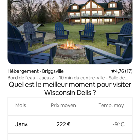
Hébergement ⋅ Briggsville
Évaluation mo
4,76 (17)
Bord de l'eau - Jacuzzi - 10 min du centre-ville - Salle de
Quel est le meilleur moment pour visiter
jeux
Wisconsin Dells ?
Mois
Prix moyen
Temp. moy.
Janv.
222 €
-9 °C