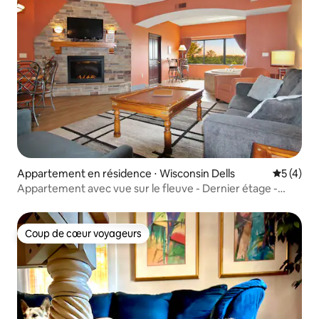
Appartement en résidence ⋅ Wisconsin Dells
Évaluatio
5 (4)
Appartement avec vue sur le fleuve - Dernier étage -
Piscines - Animaux acceptés !
Coup de cœur voyageurs
Coup de cœur voyageurs