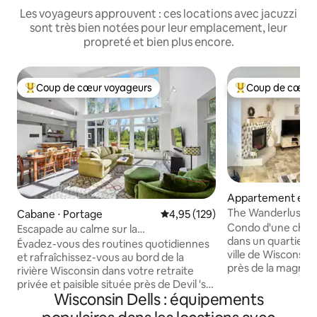
Les voyageurs approuvent : ces locations avec jacuzzi
sont très bien notées pour leur emplacement, leur
propreté et bien plus encore.
Coup de cœur voyageurs
Coup de cœur 
Coups de cœur voyageurs les plus appréciés
Coups de cœur vo
Appartement en r
⋅ Wisconsin Dells
The Wanderlust à
Cabane ⋅ Portage
Évaluation moyenne sur la base 
4,95 (129)
Condo d'une chamb
Escapade au calme sur la
dans un quartier t
rivière Wisconsin avec jacuzzi, près d'un
Évadez-vous des routines quotidiennes
ville de Wisconsi
golf
et rafraîchissez-vous au bord de la
près de la magnif
rivière Wisconsin dans votre retraite
Walk et profitez 
privée et paisible située près de Devil 's
et des attractions
Wisconsin Dells : équipements
Lake, Cascade Ski & Devil' s Head
ville de Wisconsin
Ski/Golf Resorts & WI Dells. Parfait pour