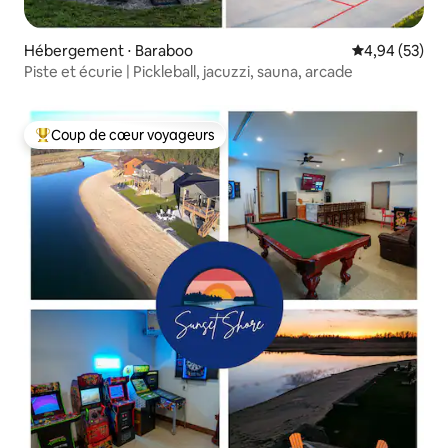
Hébergement ⋅ Baraboo
Évaluation mo
4,94 (53)
Piste et écurie | Pickleball, jacuzzi, sauna, arcade
Coup de cœur voyageurs
Coups de cœur voyageurs les plus appréciés