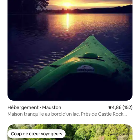
Hébergement ⋅ Mauston
Évaluation moy
4,86 (152)
Maison tranquille au bord d'un lac. Près de Castle Rock
Lake/WIDells
Coup de cœur voyageurs
Coup de cœur voyageurs