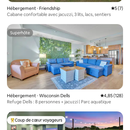
Hébergement ⋅ Friendship
Évaluatio
5 (7)
Cabane confortable avec jacuzzi, 3 lits, lacs, sentiers
Superhôte
Superhôte
Hébergement ⋅ Wisconsin Dells
Évaluation moy
4,85 (128)
Refuge Dells : 8 personnes + jacuzzi | Parc aquatique
Coup de cœur voyageurs
Coups de cœur voyageurs les plus appréciés