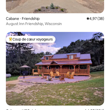
Cabane ⋅ Friendship
Évaluation mo
4,97 (38)
August Inn Friendship, Wisconsin
Coup de cœur voyageurs
Coups de cœur voyageurs les plus appréciés