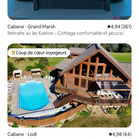
Cabane ⋅ Grand Marsh
Évaluation moy
4,94 (261)
Retraite au lac Easton – Cottage confortable et jacuzzi
Coup de cœur voyageurs
Coups de cœur voyageurs les plus appréciés
Cabane ⋅ Lodi
Évaluation mo
4,98 (64)