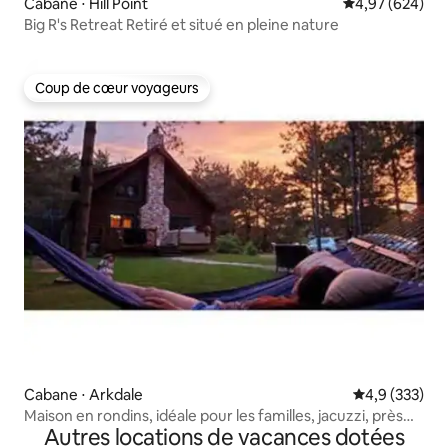
Cabane ⋅ Hill Point
Évaluation moy
4,97 (624)
Big R's Retreat Retiré et situé en pleine nature
Coup de cœur voyageurs
Coup de cœur voyageurs
Cabane ⋅ Arkdale
Évaluation mo
4,9 (333)
Maison en rondins, idéale pour les familles, jacuzzi, près
Autres locations de vacances dotées
des lacs