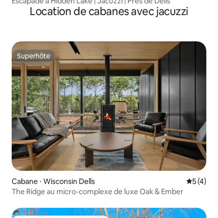
Escapade à Hidden Lake | Jacuzzi | Près de Dells
Location de cabanes avec jacuzzi
Superhôte
Superhôte
Cabane ⋅ Wisconsin Dells
Évaluatio
5 (4)
The Ridge au micro-complexe de luxe Oak & Ember