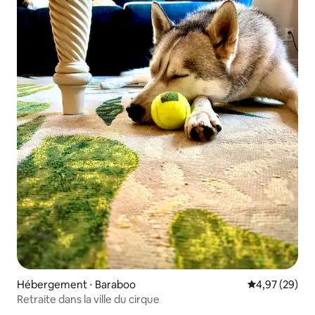
Hébergement ⋅ Baraboo
Évaluation mo
4,97 (29)
Retraite dans la ville du cirque