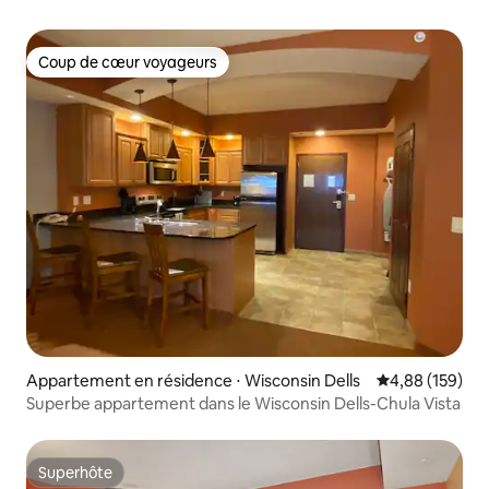
Coup de cœur voyageurs
Coup de cœur voyageurs
Appartement en résidence ⋅ Wisconsin Dells
Évaluation moy
4,88 (159)
Superbe appartement dans le Wisconsin Dells-Chula Vista
Superhôte
Superhôte