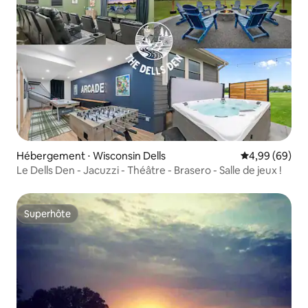
Hébergement ⋅ Wisconsin Dells
Évaluation mo
4,99 (69)
Le Dells Den - Jacuzzi - Théâtre - Brasero - Salle de jeux !
Superhôte
Superhôte