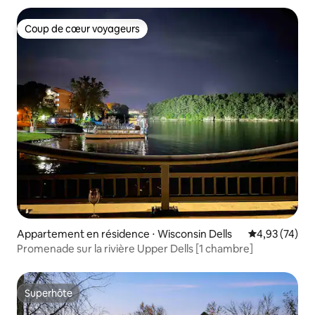
Coup de cœur voyageurs
Coup de cœur voyageurs
Appartement en résidence ⋅ Wisconsin Dells
Évaluation mo
4,93 (74)
Promenade sur la rivière Upper Dells [1 chambre]
Superhôte
Superhôte