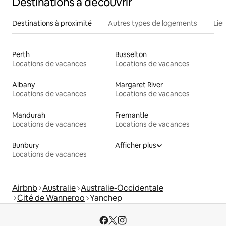
Destinations à découvrir
Destinations à proximité
Autres types de logements
Lie
Perth
Busselton
Locations de vacances
Locations de vacances
Albany
Margaret River
Locations de vacances
Locations de vacances
Mandurah
Fremantle
Locations de vacances
Locations de vacances
Bunbury
Afficher plus
Locations de vacances
Airbnb
Australie
Australie-Occidentale
Cité de Wanneroo
Yanchep