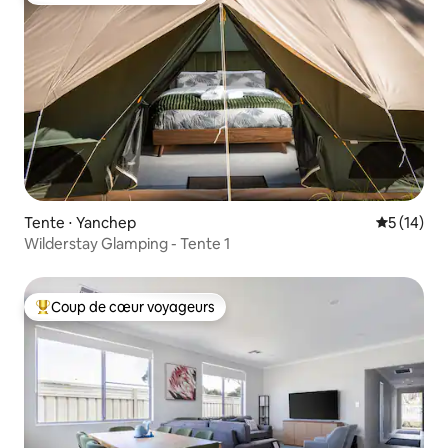
Tente ⋅ Yanchep
Évaluation
5 (14)
Wilderstay Glamping - Tente 1
Coup de cœur voyageurs
Coups de cœur voyageurs les plus appréciés