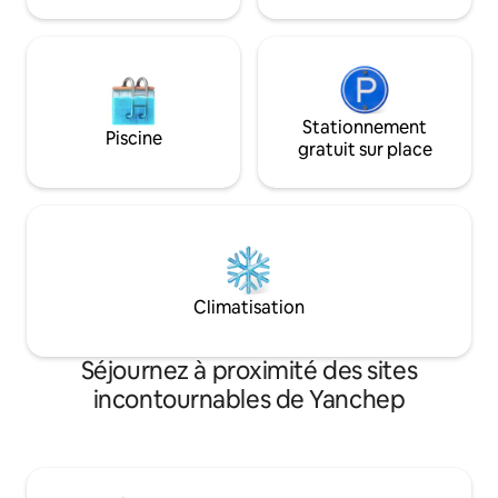
divertissant en bas, une 4e
l’océan et de la cé
chambre/chambre d'amis ou bureau. La
Yanchep Beach La
zone est entièrement desservie par un
bar/kitchennette et une salle d'eau/wc
pour tous vos besoins divertissants. À
l'étage, c'est le vrai arrêt du spectacle...
Stationnement
une vue imprenable depuis la salle à
Piscine
gratuit sur place
manger ouverte, le salon et la cuisine
vous frappent à chaque fenêtre. Une
sensation ouverte et aérée est créée
avec des curseurs qui relient l'intérieur à
un balcon spacieux et carrelé
maximisant les options de
divertissement et englobant les vues
incroyables !
Climatisation
Séjournez à proximité des sites
incontournables de Yanchep