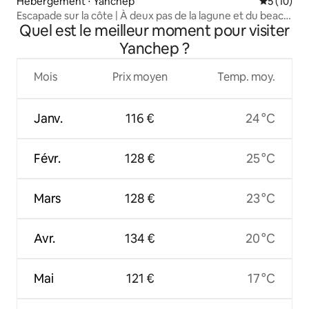
Hébergement ⋅ Yanchep
Évaluation
5 (10)
Escapade sur la côte | À deux pas de la lagune et du beach
Quel est le meilleur moment pour visiter
club
Yanchep ?
Mois
Prix moyen
Temp. moy.
Janv.
116 €
24 °C
Févr.
128 €
25 °C
Mars
128 €
23 °C
Avr.
134 €
20 °C
Mai
121 €
17 °C