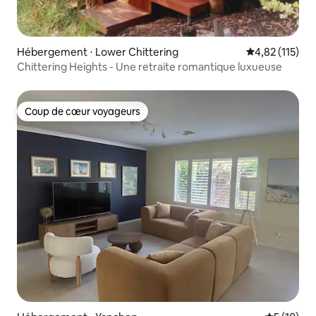
Hébergement ⋅ Lower Chittering
Évaluation moy
4,82 (115)
Chittering Heights - Une retraite romantique luxueuse
Coup de cœur voyageurs
Coup de cœur voyageurs