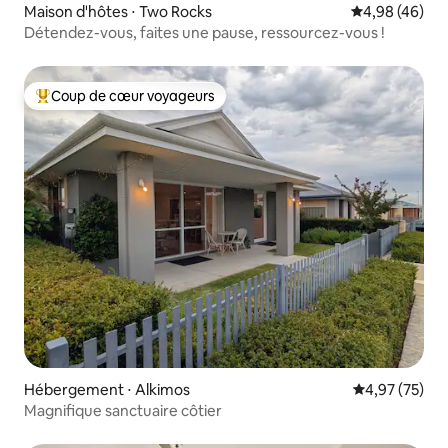
Maison d'hôtes ⋅ Two Rocks
Évaluation mo
4,98 (46)
Détendez-vous, faites une pause, ressourcez-vous !
Coup de cœur voyageurs
Coups de cœur voyageurs les plus appréciés
Hébergement ⋅ Alkimos
Évaluation mo
4,97 (75)
Magnifique sanctuaire côtier