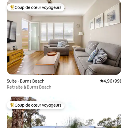
Coup de cœur voyageurs
Coups de cœur voyageurs les plus appréciés
Suite ⋅ Burns Beach
Évaluation mo
4,96 (99)
Retraite à Burns Beach
Coup de cœur voyageurs
Coups de cœur voyageurs les plus appréciés