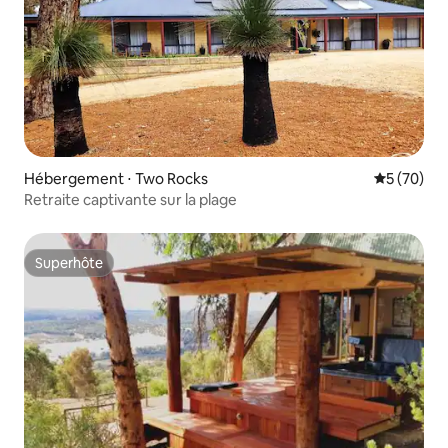
Hébergement ⋅ Two Rocks
Évaluation
5 (70)
Retraite captivante sur la plage
Superhôte
Superhôte