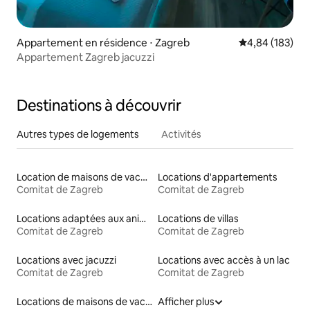
Appartement en résidence ⋅ Zagreb
Évaluation moy
4,84 (183)
Appartement Zagreb jacuzzi
Destinations à découvrir
Autres types de logements
Activités
Location de maisons de vacances
Locations d'appartements
Comitat de Zagreb
Comitat de Zagreb
Locations adaptées aux animaux
Locations de villas
Comitat de Zagreb
Comitat de Zagreb
Locations avec jacuzzi
Locations avec accès à un lac
Comitat de Zagreb
Comitat de Zagreb
Locations de maisons de vacances
Afficher plus