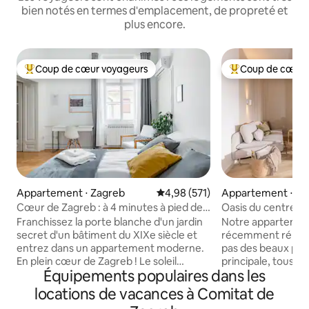
bien notés en termes d'emplacement, de propreté et
plus encore.
Coup de cœur voyageurs
Coup de cœur 
Coups de cœur voyageurs les plus appréciés
Coups de cœur vo
Appartement ⋅ Zagreb
Évaluation moyenne sur la base 
4,98 (571)
Appartement ⋅ Za
Cœur de Zagreb : à 4 minutes à pied de
Oasis du centre-vi
la place principale
terrasse et parkin
Franchissez la porte blanche d'un jardin
Notre appartemen
secret d'un bâtiment du XIXe siècle et
récemment rénové
entrez dans un appartement moderne.
pas des beaux parc
En plein cœur de Zagreb ! Le soleil
principale, tous ét
Équipements populaires dans les
pénètre par de hautes fenêtres pour
d'événements de l
illuminer les parquets magnifiquement
marché de Noël et 
locations de vacances à Comitat de
rénovés et les hauts plafonds. Cet
air. L'appartemen