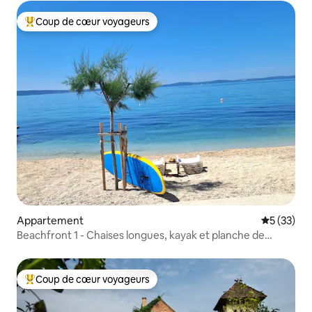
Coup de cœur voyageurs
Coups de cœur voyageurs les plus appréciés
Appartement
Évaluation
5 (33)
Beachfront 1 - Chaises longues, kayak et planche de
paddle gratuits
Coup de cœur voyageurs
Coups de cœur voyageurs les plus appréciés