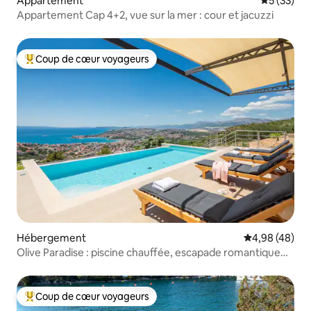
Appartement
Évaluation
5 (33)
Appartement Cap 4+2, vue sur la mer : cour et jacuzzi
Coup de cœur voyageurs
Coups de cœur voyageurs les plus appréciés
Hébergement
Évaluation mo
4,98 (48)
Olive Paradise : piscine chauffée, escapade romantique
pour 2
Coup de cœur voyageurs
Coups de cœur voyageurs les plus appréciés