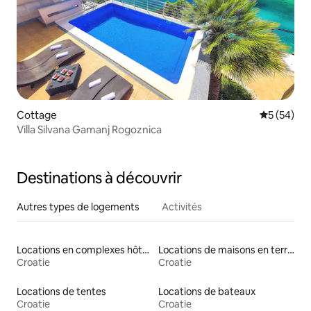
Cottage
Évaluation
5 (54)
Villa Silvana Gamanj Rogoznica
Destinations à découvrir
Autres types de logements
Activités
Locations en complexes hôteliers
Locations de maisons en terre
Croatie
Croatie
Locations de tentes
Locations de bateaux
Croatie
Croatie