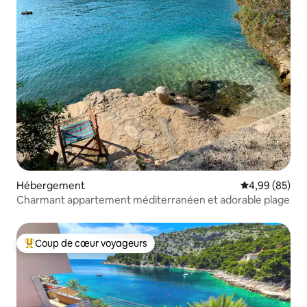
Hébergement
Évaluation mo
4,99 (85)
Charmant appartement méditerranéen et adorable plage
Coup de cœur voyageurs
Coups de cœur voyageurs les plus appréciés