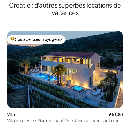
Croatie : d'autres superbes locations de
vacances
Coup de cœur voyageurs
Coups de cœur voyageurs les plus appréciés
Villa
Évaluation
5 (36)
Villa en pierre • Piscine chauffée • Jacuzzi • Vue sur la mer