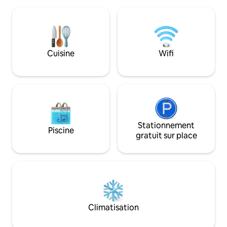
extérieur avec un
télévision à écran plat, place de
jacuzzi chauffé. L
stationnement au rez-de-chaussée et
2 kilomètres (1,2 m
ascenseur. Tout cela pour assurer un
commodités. Elle e
maximum de confort pendant votre
centre de l'Istrie, 
séjour. La vieille ville de Dubrovnik, la
Cuisine
Wifi
excellent pied-à-t
plage La plage de Jacob, la plage de
toute la péninsul
Banje, les commerces, les bars et les
couvert pour 2 voi
restaurants sont accessibles à pied.
Stationnement
Piscine
gratuit sur place
Climatisation