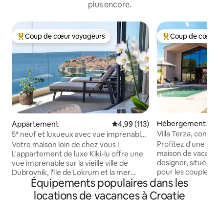
plus encore.
Coup de cœur voyageurs
Coup de cœur 
Coups de cœur voyageurs les plus appréciés
Coups de cœur vo
Hébergement
Appartement
Évaluation moyenne sur la base 
4,99 (113)
Villa Terza, conç
5* neuf et luxueux avec vue imprenable
- Kiki Lu Apart
Profitez d'une int
Votre maison loin de chez vous !
maison de vacanc
L'appartement de luxe Kiki-lu offre une
designer, située à
vue imprenable sur la vieille ville de
pour les couples ou
Dubrovnik, l'île de Lokrum et la mer
Équipements populaires dans les
maison fait 109 m2
Adriatique. 2 chambres entièrement
750 m2. La maison
équipées, toutes deux avec salle de
locations de vacances à Croatie
chambres conforta
bains privative. Kiki-lu offre tout ce dont
de bain, d'un salon
vous avez besoin pour des vacances
entièrement équip
mémorables. Internet haut débit,