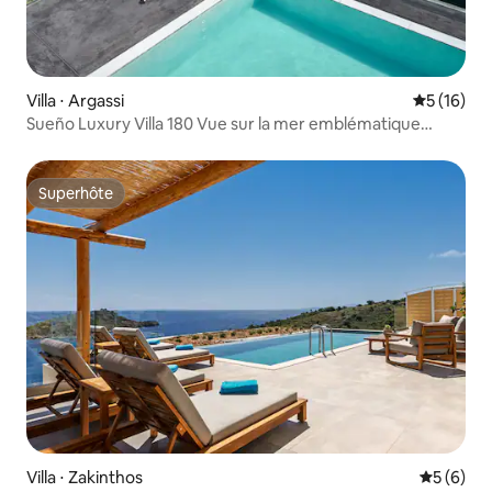
Villa ⋅ Argassi
Évaluation
5 (16)
Sueño Luxury Villa 180 Vue sur la mer emblématique
Argasi
Superhôte
Superhôte
Villa ⋅ Zakinthos
Évaluatio
5 (6)