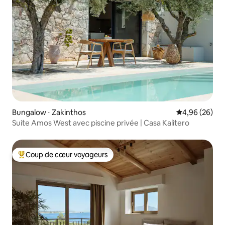
Bungalow ⋅ Zakinthos
Évaluation mo
4,96 (26)
Suite Amos West avec piscine privée | Casa Kalitero
Coup de cœur voyageurs
Coups de cœur voyageurs les plus appréciés