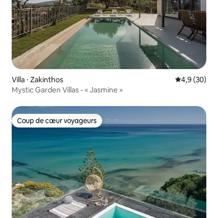
Villa ⋅ Zakinthos
Évaluation m
4,9 (30)
Mystic Garden Villas - « Jasmine »
Coup de cœur voyageurs
Coup de cœur voyageurs