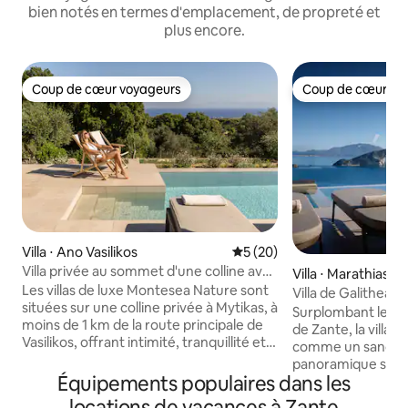
bien notés en termes d'emplacement, de propreté et
plus encore.
Coup de cœur voyageurs
Coup de cœur vo
Coup de cœur voyageurs
Coup de cœur vo
Villa ⋅ Ano Vasilikos
Évaluation moyenne sur la b
5 (20)
Villa privée au sommet d'une colline avec
Villa ⋅ Marathias
piscine et vue sur la mer
Les villas de luxe Montesea Nature sont
Villa de Galithea, 
situées sur une colline privée à Mytikas, à
sur la mer à Marat
Surplombant les e
moins de 1 km de la route principale de
de Zante, la villa 
Vasilikos, offrant intimité, tranquillité et
comme un sanctuai
vue dégagée. L'emplacement est idéal
panoramique sur l
pour les voyageurs qui souhaitent se
Équipements populaires dans les
beauté du paysag
détendre dans la nature tout en restant
Pouvant accueillir 
locations de vacances à Zante