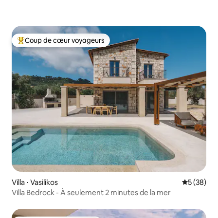
Coup de cœur voyageurs
Coups de cœur voyageurs les plus appréciés
Villa ⋅ Vasilikos
Évaluation
5 (38)
Villa Bedrock - À seulement 2 minutes de la mer